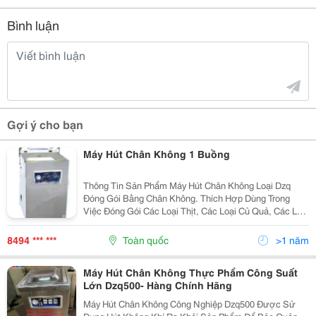
Bình luận
Gợi ý cho bạn
Máy Hút Chân Không 1 Buồng
Thông Tin Sản Phẩm Máy Hút Chân Không Loại Dzq
Đóng Gói Bằng Chân Không. Thích Hợp Dùng Trong
Việc Đóng Gói Các Loại Thịt, Các Loại Củ Quả, Các Loại
Dược Phẩm, Hoá Chất&Hellip;Có Thể Bảo Quản Hàng
Hoá Đóng Gói Không Bị Biến Chất, Không Bị Hư...
8494 *** ***
Toàn quốc
>1 năm
Máy Hút Chân Không Thực Phẩm Công Suất
Lớn Dzq500- Hàng Chính Hãng
Máy Hút Chân Không Công Nghiệp Dzq500 Được Sử