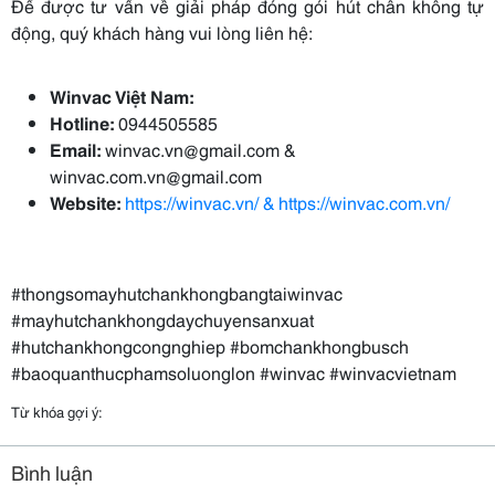
Để được tư vấn về giải pháp đóng gói hút chân không tự
động, quý khách hàng vui lòng liên hệ:
Winvac Việt Nam:
Hotline:
0944505585
Email:
winvac.vn@gmail.com &
winvac.com.vn@gmail.com
Website:
https://winvac.vn/ & https://winvac.com.vn/
#thongsomayhutchankhongbangtaiwinvac
#mayhutchankhongdaychuyensanxuat
#hutchankhongcongnghiep #bomchankhongbusch
#baoquanthucphamsoluonglon #winvac #winvacvietnam
Từ khóa gợi ý:
Bình luận