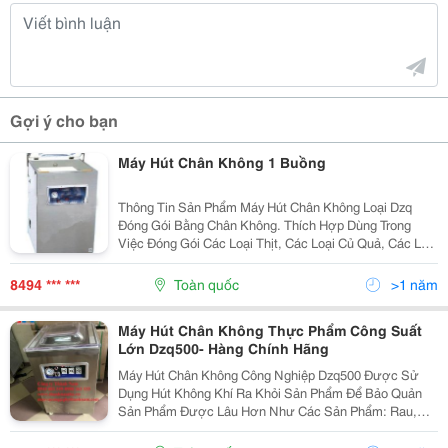
Gợi ý cho bạn
Máy Hút Chân Không 1 Buồng
Thông Tin Sản Phẩm Máy Hút Chân Không Loại Dzq
Đóng Gói Bằng Chân Không. Thích Hợp Dùng Trong
Việc Đóng Gói Các Loại Thịt, Các Loại Củ Quả, Các Loại
Dược Phẩm, Hoá Chất&Hellip;Có Thể Bảo Quản Hàng
Hoá Đóng Gói Không Bị Biến Chất, Không Bị Hư...
8494 *** ***
Toàn quốc
>1 năm
Máy Hút Chân Không Thực Phẩm Công Suất
Lớn Dzq500- Hàng Chính Hãng
Máy Hút Chân Không Công Nghiệp Dzq500 Được Sử
Dụng Hút Không Khí Ra Khỏi Sản Phẩm Để Bảo Quản
Sản Phẩm Được Lâu Hơn Như Các Sản Phẩm: Rau,
Củ, Quả, Thịt, Hải Sản, Đồ Tươi Sống, Đồ Chín, Đồ
Đông Lạnh, Đồ Khô, Xúc Xích, Giò Chả, Cá Viên, Bò