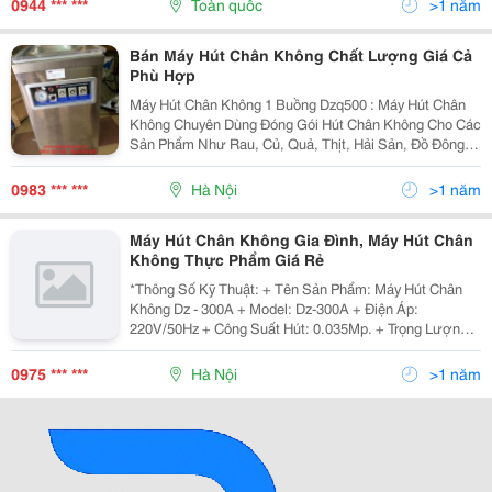
0944 *** ***
Toàn quốc
>1 năm
Viên, Đậu...
Bán Máy Hút Chân Không Chất Lượng Giá Cả
Phù Hợp
Máy Hút Chân Không 1 Buồng Dzq500 : Máy Hút Chân
Không Chuyên Dùng Đóng Gói Hút Chân Không Cho Các
Sản Phẩm Như Rau, Củ, Quả, Thịt, Hải Sản, Đồ Đông
Lạnh, Xúc Xích, Giò Chả, Cá Viên, Bò Viên, Đậu Phộng ,
Hạt Điều, Máy Hoạt Động Theo Cơ Chế Điều Ch
0983 *** ***
Hà Nội
>1 năm
Máy Hút Chân Không Gia Đình, Máy Hút Chân
Không Thực Phẩm Giá Rẻ
*Thông Số Kỹ Thuật: + Tên Sản Phẩm: Máy Hút Chân
Không Dz - 300A + Model: Dz-300A + Điện Áp:
220V/50Hz + Công Suất Hút: 0.035Mp. + Trọng Lượng:
2.4Kg + Kích Thước: 35 X 14 X 7 Cm + Thời Gian Hút: 5
&Ndash; 45S/ Sản Phẩm. + Gia Công: Trung Quốc +
0975 *** ***
Hà Nội
>1 năm
Bảo