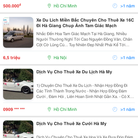
Quý Khách Được Thỏa Niềm Đam Mê Đi Chu Du Bốn
₫
500.000
Hồ Chí Minh
>1 năm
Bể Bên Cạnh Nh
Xe Du Lich Miền Bắc Chuyên Cho Thuê Xe 16C
Đi Hà Giang Chup Ảnh Tam Giác Mạch
Nhắc Đến Hoa Tam Giác Mạch Tại Hà Giang, Nhiều
Người Thường Nghĩ Tới Cao Nguyên Đồng Văn, Chân
Cột Cờ Lũng Cú... Tuy Nhiên Đẹp Nhất Phải Kể Tới
Huyện Xí Mần. Huyện Xí Mần Nằm Ở Phía Tây Bắc Của
Hà Giang. Phía Bắc Giáp Trung Quốc, Phía Tây Giáp
6,5 triệu
Hà Nội
>1 năm
Các
Dịch Vụ Cho Thuê Xe Du Lịch Hà My
1) Chuyên Cho Thuê Xe Du Lịch - Nhận Hợp Đồng Đi
Các Tỉnh Thành Trong Nước - Nhận Hợp Đồng Đám
Cưới , Đám Hỏi , Liên Hoan Sinh Nhật Gần Xa. - Có Xe
Hoa Đời Mới - Nhận Đưa Đón Sân Bay - Hợp Đồng Công
Ty Dài Hạn Va Ngắn Hạn - Tài Xế Nhiệt Tình Vui Vẻ ,
0909 *** ***
Hồ Chí Minh
>1 năm
Dịch Vụ Cho Thuê Xe Cưới Hà My
Dịch Vụ Chuyên Cho Thuê Xe Hoa Và Xe Đưa Đón Đám