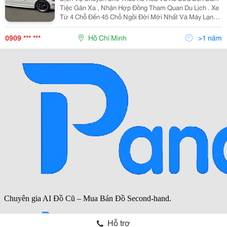
Tiệc Gân Xa , Nhận Hợp Đồng Tham Quan Du Lịch . Xe
Từ 4 Chỗ Đến 45 Chỗ Ngồi Đời Mới Nhất Và Máy Lạnh .
Vv..... Đê Biết Thêm Nhiều Hình Thức Khác Xin Vui
Lòng Tell : 0909173458 Gặp A Đức Hoặc 0909682458
0909 *** ***
Hồ Chí Minh
>1 năm
Hỗ trợ