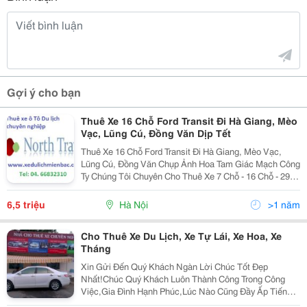
Gợi ý cho bạn
Thuê Xe 16 Chỗ Ford Transit Đi Hà Giang, Mèo
Vạc, Lũng Cú, Đồng Văn Dịp Tết
Thuê Xe 16 Chỗ Ford Transit Đi Hà Giang, Mèo Vạc,
Lũng Cú, Đồng Văn Chụp Ảnh Hoa Tam Giác Mạch Công
Ty Chúng Tôi Chuyên Cho Thuê Xe 7 Chỗ - 16 Chỗ - 29
Chỗ - 35 Chỗ - 45 Chỗ Đời Mới, Lái Xe Chuyên Nghiệp
Chắc Chắn Sẽ Đáp Ứng Mọi Nhu Cầu Thuê Xe Củ
6,5 triệu
Hà Nội
>1 năm
Cho Thuê Xe Du Lịch, Xe Tự Lái, Xe Hoa, Xe
Tháng
Xin Gửi Đến Quý Khách Ngàn Lời Chúc Tốt Đẹp
Nhất!Chúc Quý Khách Luôn Thành Công Trong Công
Việc,Gia Đình Hạnh Phúc,Lúc Nào Cũng Đầy Ấp Tiếng
Cười!Chúc Kinh Tế Gia Đình Ngày Càng Khấm Khá Để