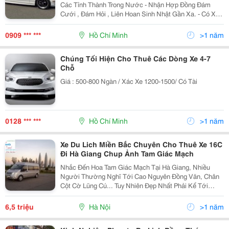
Các Tỉnh Thành Trong Nước - Nhận Hợp Đồng Đám
Cưới , Đám Hỏi , Liên Hoan Sinh Nhật Gần Xa. - Có Xe
Hoa Đời Mới - Nhận Đưa Đón Sân Bay - Hợp Đồng Công
Ty Dài Hạn Va Ngắn Hạn - Tài Xế Nhiệt Tình Vui Vẻ ,
0909 *** ***
Hồ Chí Minh
>1 năm
Chúng Tối Hiện Cho Thuê Các Dòng Xe 4-7
Chỗ
Giá : 500-800 Ngàn / Xác Xe 1200-1500/ Có Tài
0128 *** ***
Hồ Chí Minh
>1 năm
Xe Du Lich Miền Bắc Chuyên Cho Thuê Xe 16C
Đi Hà Giang Chup Ảnh Tam Giác Mạch
Nhắc Đến Hoa Tam Giác Mạch Tại Hà Giang, Nhiều
Người Thường Nghĩ Tới Cao Nguyên Đồng Văn, Chân
Cột Cờ Lũng Cú... Tuy Nhiên Đẹp Nhất Phải Kể Tới
Huyện Xí Mần. Huyện Xí Mần Nằm Ở Phía Tây Bắc Của
Hà Giang. Phía Bắc Giáp Trung Quốc, Phía Tây Giáp
6,5 triệu
Hà Nội
>1 năm
Các