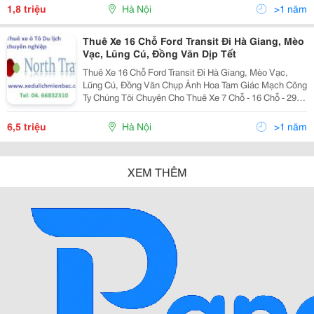
Xedulichmienbac@Gm
1,8 triệu
Hà Nội
>1 năm
Thuê Xe 16 Chỗ Ford Transit Đi Hà Giang, Mèo
Vạc, Lũng Cú, Đồng Văn Dịp Tết
Thuê Xe 16 Chỗ Ford Transit Đi Hà Giang, Mèo Vạc,
Lũng Cú, Đồng Văn Chụp Ảnh Hoa Tam Giác Mạch Công
Ty Chúng Tôi Chuyên Cho Thuê Xe 7 Chỗ - 16 Chỗ - 29
Chỗ - 35 Chỗ - 45 Chỗ Đời Mới, Lái Xe Chuyên Nghiệp
Chắc Chắn Sẽ Đáp Ứng Mọi Nhu Cầu Thuê Xe Củ
6,5 triệu
Hà Nội
>1 năm
XEM THÊM