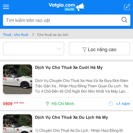
Thuê - cho thuê
Cho thuê xe du lịch
Lọc nâng cao
Dịch Vụ Cho Thuê Xe Cưới Hà My
Dịch Vụ Chuyên Cho Thuê Xe Hoa Và Xe Đưa Đón Đám
Tiệc Gân Xa , Nhận Hợp Đồng Tham Quan Du Lịch . Xe
Từ 4 Chỗ Đến 45 Chỗ Ngồi Đời Mới Nhất Và Máy Lạnh .
Vv..... Đê Biết Thêm Nhiều Hình Thức Khác Xin Vui
Lòng Tell : 0909173458 Gặp A Đức Hoặc 0909682458
0909 *** ***
Hồ Chí Minh
>1 năm
Dịch Vụ Cho Thuê Xe Du Lịch Hà My
1) Chuyên Cho Thuê Xe Du Lịch - Nhận Hợp Đồng Đi