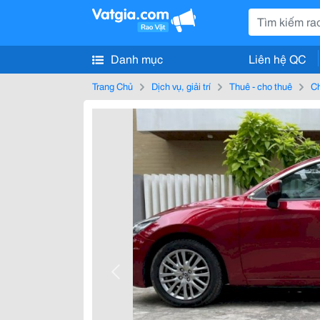
Danh mục
Liên hệ QC
Trang Chủ
Dịch vụ, giải trí
Thuê - cho thuê
Ch