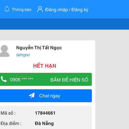
Đăng nhập / Đăng ký
Thông báo
Nguyễn Thị Tất Ngọc
tatngoc
HẾT HẠN
0906 *** ***
BẤM ĐỂ HIỆN SỐ
Chat ngay
Mã số :
17844661
Địa điểm :
Đà Nẵng