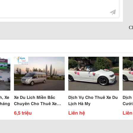
h, Xe
Xe Du Lich Miền Bắc
Dịch Vụ Cho Thuê Xe Du
Dịch
Tháng
Chuyên Cho Thuê Xe
Lịch Hà My
Cưới
16C Đi Hà Giang Chup
6,5 triệu
Liên hệ
Liên
Ảnh Tam Giác Mạch