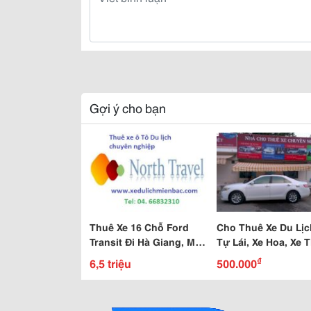
Gợi ý cho bạn
Thuê Xe 16 Chỗ Ford
Cho Thuê Xe Du Lịc
Transit Đi Hà Giang, Mèo
Tự Lái, Xe Hoa, Xe 
Vạc, Lũng Cú, Đồng Văn
₫
6,5 triệu
500.000
Dịp Tết