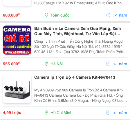
25/30Fps@2.0M(1920&Times;1080) &Bull; Ống Kính Cố
Định 2,8Mm Cho Góc Nhìn 112&Deg;(H), 58&Deg;(V),
131&Deg;(D) &Bull; Chuẩn Nén H.265, Độ Nhạy Sáng
₫
600.000
Toàn quốc
>1 năm
Tối Thiểu 1.96Lux/F1.2(Co
Bán Buôn = Lẻ Camera Xem Qua Mạng, Xem
Qua Máy Tính, Điệnthoại, Tư Vấn Lắp Đặt
Nhanh Giá Rẻ, Uy Tín, Chất Lương
Công Ty Tnhh Phát Triển Công Nghệ Thái Hoàng Vpgd:
Số 102 Ngõ 79 Cầu Giấy, Hà Nội Tel: (04) 3782.1925 /
629 48 113 * Fax: (04) 3782.1926 Phụ Trách Phân Phối :
Mr Linh : 0987 598 897 * 098 9 811 707 Website Bán
Hàng Trực Tuyến Của Công Ty
₫
555.000
Hà Nội
>1 năm
Camera Ip Trọn Bộ 4 Camera Kit-Nvr0413
Mỹ An 0909.752.989 Camera Ip Trọn Bộ 4 Camera Kit-
Nvr0413 Camera Camera Ipc - Độ Phân Giải Hd. - Ống
Kính Cố Định: 3.6Mm (3.0 Mega). - Hồng Ngoại 03 Led
Array. Đầu Ghi Đầu Ghi Ip - 4 Kênh Dùng Cho Camera Ip
Chuẩn Hd 1080P - Ngõ Ra Video Đồng Bộ Hdmi/
4,99 triệu
Hồ Chí Minh
>1 năm