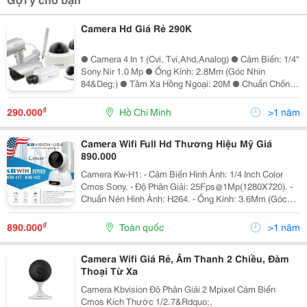
Camera Hd Giá Rẻ 290K
● Camera 4 In 1 (Cvi, Tvi,Ahd,Analog) ● Cảm Biến: 1/4''
Sony Nir 1.0 Mp ● Ống Kính: 2.8Mm (Góc Nhìn
84&Deg;) ● Tầm Xa Hồng Ngoại: 20M ● Chuẩn Chống
Bụi Nước Ip67 (Kx-A1003C4) ● Vỏ Nhựa Công Ty Tnhh
Thương Mại Dịch Vụ Công Nghệ Kỹ Thuật...
₫
290.000
Hồ Chí Minh
>1 năm
Camera Wifi Full Hd Thương Hiệu Mỹ Giá
890.000
Camera Kw-H1: - Cảm Biến Hình Ảnh: 1/4 Inch Color
Cmos Sony. - Độ Phân Giải: 25Fps@1Mp(1280X720). -
Chuẩn Nén Hình Ảnh: H264. - Ống Kính: 3.6Mm (Góc
Nhìn 60.5&Deg;). - Tầm Quan Sát Hồng Ngoại: 10 Mét
(Led Smd). - Hỗ Trợ Wifi (Ieee80
₫
890.000
Toàn quốc
>1 năm
Camera Wifi Giá Rẻ, Âm Thanh 2 Chiều, Đàm
Thoại Từ Xa
Camera Kbvision Độ Phân Giải 2 Mpixel Cảm Biến
Cmos Kích Thước 1/2.7&Rdquo;,