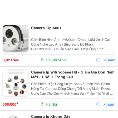
Camera Tip-5001
Cảm Biến Hình Ảnh 1/4&Quot; Cmos 1.0M Với Ir Cut
Công Nghệ Led Array Siêu Sáng Độ Phân
Giải:1280*720, Chuẩn Nén Hình H.264 Ống Kính:
3.6Mm Hồng Ngoại: 3 Led Array (15 - 20M) Quan Sát:
Trong Nhà - Ngày - Đêm Kích T
3,92 triệu
Hồ Chí Minh
>1 năm
Camera Ip Wifi Yoosee Hd - Giảm Giá Đón Năm
Mới - 1 Đổi 1 Trong 24H
Sản Phẩm Hiện Đang Được Bán Và Phân Phối Chính
Hãng Tại Camera Dũng Chúng Tôi Mong Muốn Được
Cung Cấp Cho Quý Khách Hàng Sản Phẩm Tốt Nhất Với
Giá Hợp Lý Và Chế Độ Hậu Mãi Tốt Nhất. Để Tham
Khảo Và Mua Hàng Trực Tiếp, Quý Khách Có Thể Qua
₫
500.000
Hà Nội
>1 năm
Cá
Camera Ip Không Dây