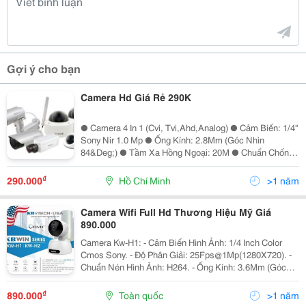
Gợi ý cho bạn
Camera Hd Giá Rẻ 290K
● Camera 4 In 1 (Cvi, Tvi,Ahd,Analog) ● Cảm Biến: 1/4''
Sony Nir 1.0 Mp ● Ống Kính: 2.8Mm (Góc Nhìn
84&Deg;) ● Tầm Xa Hồng Ngoại: 20M ● Chuẩn Chống
Bụi Nước Ip67 (Kx-A1003C4) ● Vỏ Nhựa Công Ty Tnhh
Thương Mại Dịch Vụ Công Nghệ Kỹ Thuật...
₫
290.000
Hồ Chí Minh
>1 năm
Camera Wifi Full Hd Thương Hiệu Mỹ Giá
890.000
Camera Kw-H1: - Cảm Biến Hình Ảnh: 1/4 Inch Color
Cmos Sony. - Độ Phân Giải: 25Fps@1Mp(1280X720). -
Chuẩn Nén Hình Ảnh: H264. - Ống Kính: 3.6Mm (Góc
Nhìn 60.5&Deg;). - Tầm Quan Sát Hồng Ngoại: 10 Mét
(Led Smd). - Hỗ Trợ Wifi (Ieee80
₫
890.000
Toàn quốc
>1 năm