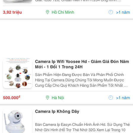
3.6Mm Hồng Ngoại: 3 Led Array (15 - 20M) Quan Sát:
Trong Nhà - Ngày - Đêm Kích T
3,92 triệu
Hồ Chí Minh
>1 năm
Camera Ip Wifi Yoosee Hd - Giảm Giá Đón Năm
Mới - 1 Đổi 1 Trong 24H
Sản Phẩm Hiện Đang Được Bán Và Phân Phối Chính
Hãng Tại Camera Dũng Chúng Tôi Mong Muốn Được
Cung Cấp Cho Quý Khách Hàng Sản Phẩm Tốt Nhất Với
Giá Hợp Lý Và Chế Độ Hậu Mãi Tốt Nhất. Để Tham
Khảo Và Mua Hàng Trực Tiếp, Quý Khách Có Thể Qua
₫
500.000
Hà Nội
>1 năm
Cá
Camera Ip Không Dây
Bán Camera Ip Easyn Chuẩn Hình Ảnh Hd. Sử Dụng Thẻ
Nhớ Ghi Hình (Hỗ Trợ Thẻ Nhớ 32G Xem Lại Trong 10