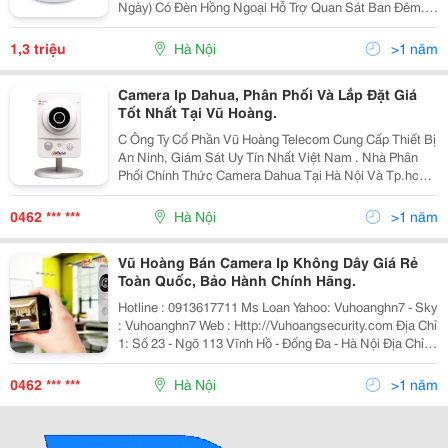
Ngày) Có Đèn Hồng Ngoại Hỗ Trợ Quan Sát Ban Đêm.
Quan Sát Hình Ảnh Ở Bất Kỳ Đâu Có Internet, Xem
Bằng Điện Thoại Hoặc Máy Tính. Lắp Đặt Đ
1,3 triệu
Hà Nội
>1 năm
Camera Ip Dahua, Phân Phối Và Lắp Đặt Giá
Tốt Nhất Tại Vũ Hoàng.
C Ông Ty Cổ Phần Vũ Hoàng Telecom Cung Cấp Thiết Bị
An Ninh, Giám Sát Uy Tín Nhất Việt Nam . Nhà Phân
Phối Chính Thức Camera Dahua Tại Hà Nội Và Tp.hcm.
-Hotline : 0989 067 969 (Ms. Linh). Hà Nội Gọi 0989 067
969 - 04 6256 1111-
0462 *** ***
Hà Nội
>1 năm
Vũ Hoàng Bán Camera Ip Không Dây Giá Rẻ
Toàn Quốc, Bảo Hành Chính Hãng.
Hotline : 0913617711 Ms Loan Yahoo: Vuhoanghn7 - Sky
: Vuhoanghn7 Web : Http://Vuhoangsecurity.com Địa Chỉ
1: Số 23 - Ngõ 113 Vĩnh Hồ - Đống Đa - Hà Nội Địa Chỉ 2:
Số 39A - Nguyễn Văn Cừ - Long Biên - Hà Nội
0462 *** ***
Hà Nội
>1 năm