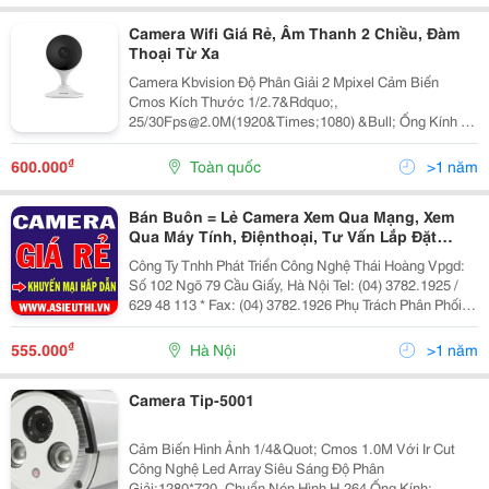
Camera Wifi Giá Rẻ, Âm Thanh 2 Chiều, Đàm
Thoại Từ Xa
Camera Kbvision Độ Phân Giải 2 Mpixel Cảm Biến
Cmos Kích Thước 1/2.7&Rdquo;,
25/30Fps@2.0M(1920&Times;1080) &Bull; Ống Kính Cố
Định 2,8Mm Cho Góc Nhìn 112&Deg;(H), 58&Deg;(V),
131&Deg;(D) &Bull; Chuẩn Nén H.265, Độ Nhạy Sáng
₫
600.000
Toàn quốc
>1 năm
Tối Thiểu 1.96Lux/F1.2(Co
Bán Buôn = Lẻ Camera Xem Qua Mạng, Xem
Qua Máy Tính, Điệnthoại, Tư Vấn Lắp Đặt
Nhanh Giá Rẻ, Uy Tín, Chất Lương
Công Ty Tnhh Phát Triển Công Nghệ Thái Hoàng Vpgd:
Số 102 Ngõ 79 Cầu Giấy, Hà Nội Tel: (04) 3782.1925 /
629 48 113 * Fax: (04) 3782.1926 Phụ Trách Phân Phối :
Mr Linh : 0987 598 897 * 098 9 811 707 Website Bán
Hàng Trực Tuyến Của Công Ty
₫
555.000
Hà Nội
>1 năm
Camera Tip-5001
Cảm Biến Hình Ảnh 1/4&Quot; Cmos 1.0M Với Ir Cut
Công Nghệ Led Array Siêu Sáng Độ Phân
Giải:1280*720, Chuẩn Nén Hình H.264 Ống Kính: