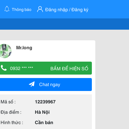
Đăng nhập / Đăng ký
Thông báo
Mr.long
0932 *** ***
BẤM ĐỂ HIỆN SỐ
Chat ngay
Mã số :
12239967
Địa điểm :
Hà Nội
Hình thức :
Cần bán