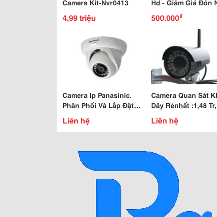
Camera Kit-Nvr0413
Hd - Giảm Giá Đón
Mới - 1 Đổi 1 Trong
₫
4,99 triệu
500.000
Camera Ip Panasinic.
Camera Quan Sát 
Phân Phối Và Lắp Đặt
Dây Rẻnhất :1,48 Tr,
Giá Tốt Nhất Tại
Camera T Hường:3
Liên hệ
Liên hệ
Vuhoang.