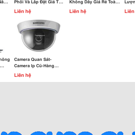
 Năm
Phối Và Lắp Đặt Giá Tốt
Không Dây Giá Rẻ Toàn
Lượn
 24H
Nhất Tại Vũ Hoàng.
Quốc, Bảo Hành Chính
Nhất
Liên hệ
Liên hệ
Liên
Hãng.
Ms.li
Không
Camera Quan Sát-
Camera Ip Cũ-Hàng
80K
Trưng Bày.
Liên hệ