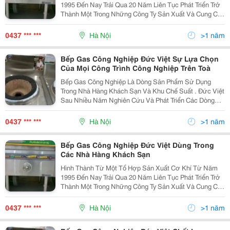
1995 Đến Nay Trải Qua 20 Năm Liên Tục Phát Triển Trở
Thành Một Trong Những Công Ty Sản Xuất Và Cung Cấp
Thiết Bị Bếp Dân Dụng Và Công Nghiệp Hàng Đầu Trên
Thị Trường Việt Nam. Lấy Đội Ngũ Cán Bộ Làm Nòn
0437 *** ***
Hà Nội
>1 năm
Bếp Gas Công Nghiệp Đức Việt Sự Lựa Chọn
Của Mọi Công Trình Công Nghiệp Trên Toà
Bếp Gas Công Nghiệp Là Dòng Sản Phẩm Sử Dụng
Trong Nhà Hàng Khách Sạn Và Khu Chế Suất . Đức Việt
Sau Nhiều Năm Nghiên Cứu Và Phát Triển Các Dòng
Bếp Công Nghiệp Đã Chính Thức Tung Ra Thị Trường
Một Loạt Các Mẫu Bếp Gas Công Nghiệp Phù Hợp Với
0437 *** ***
Hà Nội
>1 năm
Nhu Cầu
Bếp Gas Công Nghiệp Đức Việt Dùng Trong
Các Nhà Hàng Khách Sạn
Hình Thành Từ Một Tổ Hợp Sản Xuất Cơ Khí Từ Năm
1995 Đến Nay Trải Qua 20 Năm Liên Tục Phát Triển Trở
Thành Một Trong Những Công Ty Sản Xuất Và Cung Cấp
Thiết Bị Bếp Dân Dụng Và Công Nghiệp Hàng Đầu Trên
Thị Trường Việt Nam. Lấy Đội Ngũ Cán Bộ Làm Nòn
0437 *** ***
Hà Nội
>1 năm