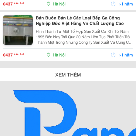
Thị Trường Việt Nam. Lấy Đội Ngũ Cán Bộ Làm Nòn
0437 *** ***
Hà Nội
>1 năm
Bán Buôn Bán Lẻ Các Loại Bếp Ga Công
Nghiệp Đức Việt Hàng Vn Chất Lượng Cao
Hình Thành Từ Một Tổ Hợp Sản Xuất Cơ Khí Từ Năm
1995 Đến Nay Trải Qua 20 Năm Liên Tục Phát Triển Trở
Thành Một Trong Những Công Ty Sản Xuất Và Cung Cấp
Thiết Bị Bếp Dân Dụng Và Công Nghiệp Hàng Đầu Trên
Thị Trường Việt Nam. Lấy Đội Ngũ Cán Bộ Làm Nòn
0437 *** ***
Hà Nội
>1 năm
XEM THÊM