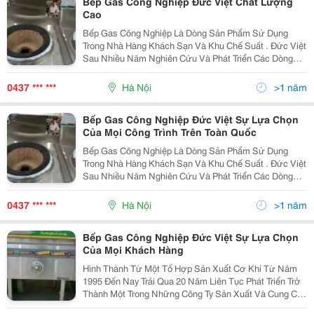
Bếp Gas Công Nghiệp Đức Việt Chất Lượng
Cao
Bếp Gas Công Nghiệp Là Dòng Sản Phẩm Sử Dụng
Trong Nhà Hàng Khách Sạn Và Khu Chế Suất . Đức Việt
Sau Nhiều Năm Nghiên Cứu Và Phát Triển Các Dòng
Bếp Công Nghiệp Đã Chính Thức Tung Ra Thị Trường
Một Loạt Các Mẫu Bếp Gas Công Nghiệp Phù Hợp Với
0437 *** ***
Hà Nội
>1 năm
Nhu Cầu
Bếp Gas Công Nghiệp Đức Việt Sự Lựa Chọn
Của Mọi Công Trình Trên Toàn Quốc
Bếp Gas Công Nghiệp Là Dòng Sản Phẩm Sử Dụng
Trong Nhà Hàng Khách Sạn Và Khu Chế Suất . Đức Việt
Sau Nhiều Năm Nghiên Cứu Và Phát Triển Các Dòng
Bếp Công Nghiệp Đã Chính Thức Tung Ra Thị Trường
Một Loạt Các Mẫu Bếp Gas Công Nghiệp Phù Hợp Với
0437 *** ***
Hà Nội
>1 năm
Nhu Cầu
Bếp Gas Công Nghiệp Đức Việt Sự Lựa Chọn
Của Mọi Khách Hàng
Hình Thành Từ Một Tổ Hợp Sản Xuất Cơ Khí Từ Năm
1995 Đến Nay Trải Qua 20 Năm Liên Tục Phát Triển Trở
Thành Một Trong Những Công Ty Sản Xuất Và Cung Cấp
Thiết Bị Bếp Dân Dụng Và Công Nghiệp Hàng Đầu Trên