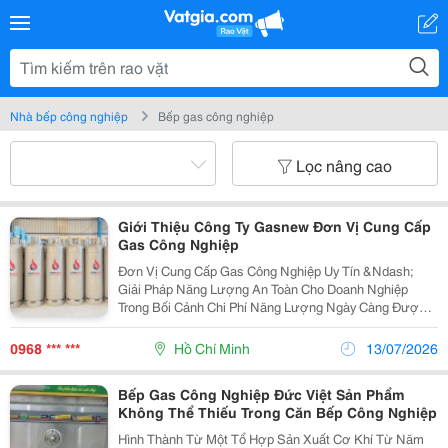
Nhà bếp công nghiệp
Bếp gas công nghiệp
Lọc nâng cao
Giới Thiệu Công Ty Gasnew Đơn Vị Cung Cấp
Gas Công Nghiệp
Đơn Vị Cung Cấp Gas Công Nghiệp Uy Tín &Ndash;
Giải Pháp Năng Lượng An Toàn Cho Doanh Nghiệp
Trong Bối Cảnh Chi Phí Năng Lượng Ngày Càng Được
Doanh Nghiệp Quan Tâm, Việc Lựa Chọn Một Nguồn
Nhiên Liệu Ổn Định, Tiết Kiệm Và An Toàn Là Yếu Tố
0968 *** ***
Hồ Chí Minh
13/07/2026
Quan...
Bếp Gas Công Nghiệp Đức Việt Sản Phẩm
Không Thể Thiếu Trong Căn Bếp Công Nghiệp
Hình Thành Từ Một Tổ Hợp Sản Xuất Cơ Khí Từ Năm