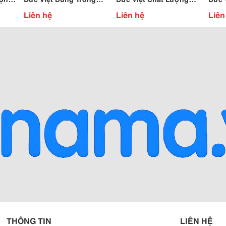
Các Nhà Hàng Khách
Cao
Của 
Liên hệ
Liên hệ
Liên
Toà
Sạn
Toàn
THÔNG TIN
LIÊN HỆ