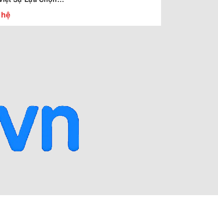
Mọi Công Trình Trên
 hệ
 Quốc