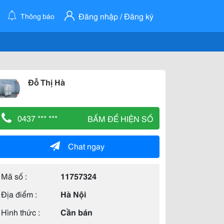
Đăng nhập / Đăng ký
Thông báo
Đỗ Thị Hà
0437 *** ***
BẤM ĐỂ HIỆN SỐ
Chat ngay
Mã số :
11757324
Địa điểm :
Hà Nội
Hình thức :
Cần bán