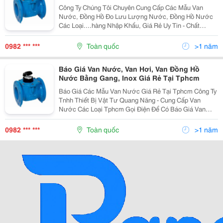
Công Ty Chúng Tôi Chuyên Cung Cấp Các Mẫu Van
Nước, Đồng Hồ Đo Lưu Lượng Nước, Đồng Hồ Nước
Các Loại....hàng Nhập Khẩu, Giá Rẻ Uy Tin - Chất
Lượng Đã Làm Nên Thương Hiệu Valve Quang Năng
Hotline: 0982 644 703 - 0938 069 055 - Hotline: 028
0982 *** ***
Toàn quốc
>1 năm
66805
Báo Giá Van Nước, Van Hơi, Van Đồng Hồ
Nước Bằng Gang, Inox Giá Rẻ Tại Tphcm
Báo Giá Các Mẫu Van Nước Giá Rẻ Tại Tphcm Công Ty
Tnhh Thiết Bị Vật Tư Quang Năng - Cung Cấp Van
Nước Các Loại Tphcm Gọi Điện Để Có Báo Giá Van
Hiện Nay Chính Xác Nhất - Van Nước Giá Tốt Nhất Địa
Chỉ: 342/201/203 Lý Thường Kiệt, P.6, Q.tân B
0982 *** ***
Toàn quốc
>1 năm