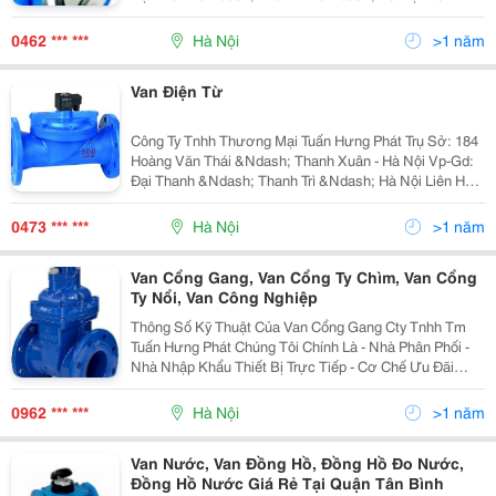
Mr Tuấn - Phòng Kinh Doanh
0462 *** ***
Hà Nội
>1 năm
Van Điện Từ
Công Ty Tnhh Thương Mại Tuấn Hưng Phát Trụ Sở: 184
Hoàng Văn Thái &Ndash; Thanh Xuân - Hà Nội Vp-Gd:
Đại Thanh &Ndash; Thanh Trì &Ndash; Hà Nội Liên Hệ:
Mr Tuấn - Phòng Kinh Doanh
0473 *** ***
Hà Nội
>1 năm
Van Cổng Gang, Van Cổng Ty Chìm, Van Cổng
Ty Nổi, Van Công Nghiệp
Thông Số Kỹ Thuật Của Van Cổng Gang Cty Tnhh Tm
Tuấn Hưng Phát Chúng Tôi Chính Là - Nhà Phân Phối -
Nhà Nhập Khẩu Thiết Bị Trực Tiếp - Cơ Chế Ưu Đãi
Nhất - Dịch Vụ Tốt Nhất Chuyên Cung Cấ
0962 *** ***
Hà Nội
>1 năm
Van Nước, Van Đồng Hồ, Đồng Hồ Đo Nước,
Đồng Hồ Nước Giá Rẻ Tại Quận Tân Bình