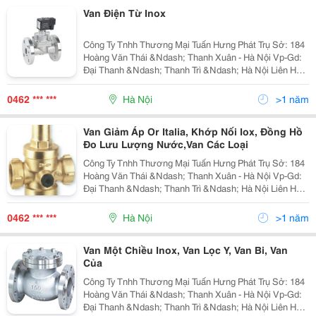
Van Điện Từ Inox
Công Ty Tnhh Thương Mại Tuấn Hưng Phát Trụ Sở: 184
Hoàng Văn Thái &Ndash; Thanh Xuân - Hà Nội Vp-Gd:
Đại Thanh &Ndash; Thanh Trì &Ndash; Hà Nội Liên Hệ:
Mr Tuấn - Phòng Kinh Doanh
0462 *** ***
Hà Nội
>1 năm
Van Giảm Áp Or Italia, Khớp Nối Iox, Đồng Hồ
Đo Lưu Lượng Nước,Van Các Loại
Công Ty Tnhh Thương Mại Tuấn Hưng Phát Trụ Sở: 184
Hoàng Văn Thái &Ndash; Thanh Xuân - Hà Nội Vp-Gd:
Đại Thanh &Ndash; Thanh Trì &Ndash; Hà Nội Liên Hệ:
Mr Tuấn - Phòng Kinh Doanh
0462 *** ***
Hà Nội
>1 năm
Van Một Chiều Inox, Van Lọc Y, Van Bi, Van
Của
Công Ty Tnhh Thương Mại Tuấn Hưng Phát Trụ Sở: 184
Hoàng Văn Thái &Ndash; Thanh Xuân - Hà Nội Vp-Gd:
Đại Thanh &Ndash; Thanh Trì &Ndash; Hà Nội Liên Hệ: