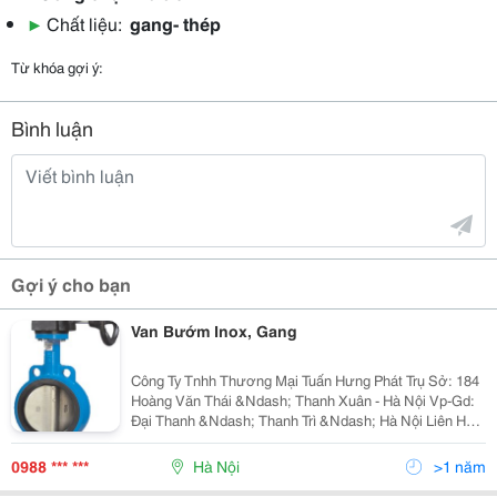
▶
Chất liệu:
gang- thép
Từ khóa gợi ý:
Bình luận
Gợi ý cho bạn
Van Bướm Inox, Gang
Công Ty Tnhh Thương Mại Tuấn Hưng Phát Trụ Sở: 184
Hoàng Văn Thái &Ndash; Thanh Xuân - Hà Nội Vp-Gd:
Đại Thanh &Ndash; Thanh Trì &Ndash; Hà Nội Liên Hệ:
Mr Tuấn - Phòng Kinh Doanh
0988 *** ***
Hà Nội
>1 năm