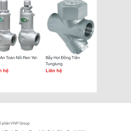
An Toàn Nối Ren Ysl-
Bẫy Hơi Đồng Tiền
Tunglung
n hệ
Liên hệ
ổ phần VNP Group