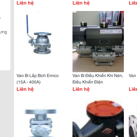
Van Bướm Điều Khiển Khí
Liên hệ
Liên hệ
Liê
Nén
,
Hưng
Van Bi Lắp Bích Emico
Van Bi Điều Khiển Khí Nén,
Van
(15A - 400A)
Điều Khiển Điện
Liên hệ
Liên hệ
Liê