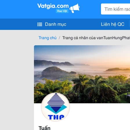
Danh mục
Liên hệ QC
Trang chủ
Trang cá nhân của vanTuanHungPha
Tuấn