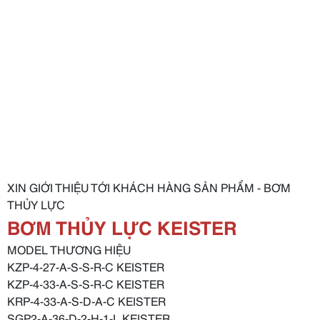
XIN GIỚI THIỆU TỚI KHÁCH HÀNG SẢN PHẨM - BƠM
THỦY LỰC
BƠM THỦY LỰC KEISTER
MODEL THƯƠNG HIỆU
KZP-4-27-A-S-S-R-C KEISTER
KZP-4-33-A-S-S-R-C KEISTER
KRP-4-33-A-S-D-A-C KEISTER
SGP2-A-36-D-2-H-1-L KEISTER