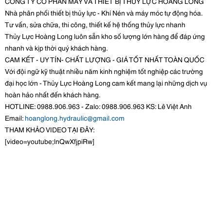
CÔNG TY CỔ PHẦN MÁY VÀ THIẾT BỊ THỦY LỰC HOÀNG LONG
Nhà phân phối thiết bị thủy lực - Khí Nén và máy móc tự động hóa.
Tư vấn, sửa chữa, thi công, thiết kế hệ thống thủy lực nhanh
Thủy Lực Hoàng Long luôn sẵn kho số lượng lớn hàng để đáp ứng
nhanh và kịp thời quý khách hàng.
CAM KẾT - UY TÍN- CHẤT LƯỢNG - GIÁ TỐT NHẤT TOÀN QUỐC
Với đội ngữ kỹ thuật nhiều năm kinh nghiệm tốt nghiệp các trường
đại học lớn - Thủy Lực Hoàng Long cam kết mang lại những dịch vụ
hoàn hảo nhất đến khách hàng.
HOTLINE: 0988.906.963 - Zalo: 0988.906.963 KS: Lê Việt Anh
Email:
hoanglong.hydraulic@gmail.com
THAM KHẢO VIDEO TẠI ĐÂY:
[video=youtube;lnQwXfjpiRw]