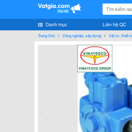
Danh mục
Liên hệ QC
Trang Chủ
Công nghiệp, xây dựng
Vật tư, thiết 