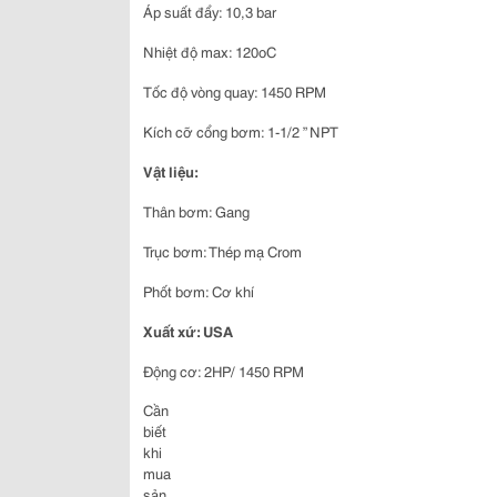
Áp suất đẩy: 10,3 bar
Nhiệt độ max: 120oC
Tốc độ vòng quay: 1450 RPM
Kích cỡ cổng bơm: 1-1/2 ” NPT
Vật liệu:
Thân bơm: Gang
Trục bơm: Thép mạ Crom
Phốt bơm: Cơ khí
Xuất xứ: USA
Động cơ: 2HP/ 1450 RPM
Cần
biết
khi
mua
sản