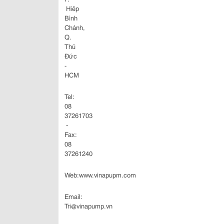
Hiêp
Bình
Chánh,
Q.
Thủ
Đức
-
HCM
Tel:
08
37261703
-
Fax:
08
37261240
Web:www.vinapupm.com
Email:
Tri@vinapump.vn