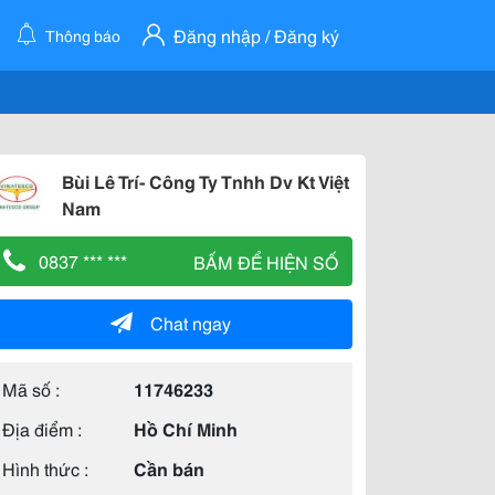
Đăng nhập / Đăng ký
Thông báo
Bùi Lê Trí- Công Ty Tnhh Dv Kt Việt
Nam
0837 *** ***
BẤM ĐỂ HIỆN SỐ
Chat ngay
Mã số :
11746233
Địa điểm :
Hồ Chí Minh
Hình thức :
Cần bán