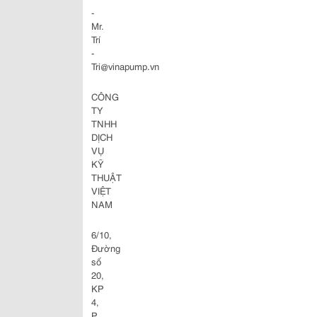
-
Mr.
Trí
-
Tri@vinapump.vn
CÔNG
TY
TNHH
DỊCH
VỤ
KỸ
THUẬT
VIỆT
NAM
6/10,
Đường
số
20,
KP
4,
P.