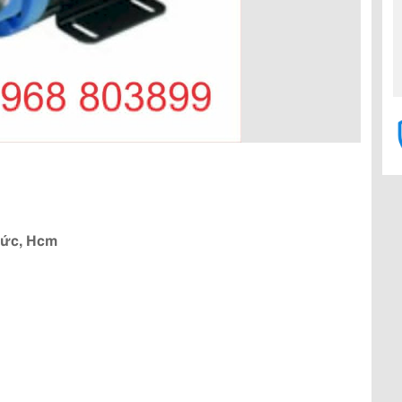
 Đức, Hcm