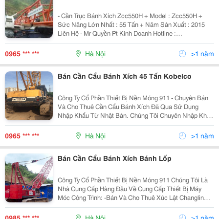
- Cần Trục Bánh Xích Zcc550H + Model : Zcc550H +
Sức Nâng Lớn Nhất : 55 Tấn + Năm Sản Xuất : 2015
Liên Hệ - Mr Quyền Pt Kinh Doanh Hotline :
0965.123.911 &Ndash; 09.888.307.46 Website :
Maycongtrinh24H.vn Ngoài Ra Chúng Tôi
0965 *** ***
Hà Nội
>1 năm
Bán Cần Cẩu Bánh Xích 45 Tấn Kobelco
Công Ty Cổ Phần Thiết Bị Nền Móng 911 - Chuyên Bán
Và Cho Thuê Cần Cẩu Bánh Xích Đã Qua Sử Dụng
Nhập Khẩu Từ Nhật Bản. Chúng Tôi Chuyên Nhập Khẩu
Các Loại Cẩu Xích 30 Tấn, 45 Tấn, 50 Tấn, 55 Tấn, 70
Tấn, 75 Tấn, 80 Tấn, 100 Tấn, 110 Tấn, 150 Tấn, 200
0965 *** ***
Hà Nội
>1 năm
Bán Cần Cẩu Bánh Xích Bánh Lốp
Công Ty Cổ Phần Thiết Bị Nền Móng 911 Chúng Tôi Là
Nhà Cung Cấp Hàng Đầu Về Cung Cấp Thiết Bị Máy
Móc Công Trình: -Bán Và Cho Thuê Xúc Lật Changlin
Liên Kết Hãng Komatsu Gầu 1,7-5M3 -Bán Và Cho Thuê
Máy Ủi Changlin -Bán Và Cho Thuê Lu
0985 *** ***
Hà Nội
>1 năm