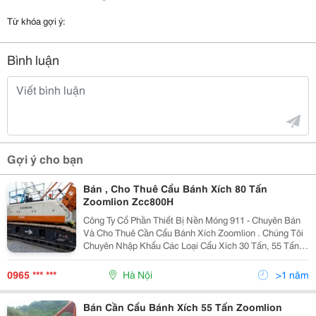
Từ khóa gợi ý:
Bình luận
Gợi ý cho bạn
Bán , Cho Thuê Cẩu Bánh Xích 80 Tấn
Zoomlion Zcc800H
Công Ty Cổ Phần Thiết Bị Nền Móng 911 - Chuyên Bán
Và Cho Thuê Cần Cẩu Bánh Xích Zoomlion . Chúng Tôi
Chuyên Nhập Khẩu Các Loại Cẩu Xích 30 Tấn, 55 Tấn,
60 Tấn , 70 Tấn, 75 Tấn, 80 Tấn, 100 Tấn, 110 Tấn, 150
Tấn, 200 Tấn, 250 Tấn Để Bán Và Cho Thuê.
0965 *** ***
Hà Nội
>1 năm
Bán Cần Cẩu Bánh Xích 55 Tấn Zoomlion