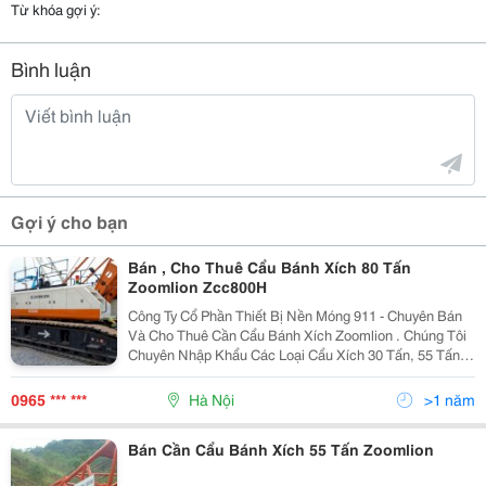
Từ khóa gợi ý:
Bình luận
Gợi ý cho bạn
Bán , Cho Thuê Cẩu Bánh Xích 80 Tấn
Zoomlion Zcc800H
Công Ty Cổ Phần Thiết Bị Nền Móng 911 - Chuyên Bán
Và Cho Thuê Cần Cẩu Bánh Xích Zoomlion . Chúng Tôi
Chuyên Nhập Khẩu Các Loại Cẩu Xích 30 Tấn, 55 Tấn,
60 Tấn , 70 Tấn, 75 Tấn, 80 Tấn, 100 Tấn, 110 Tấn, 150
Tấn, 200 Tấn, 250 Tấn Để Bán Và Cho Thuê.
0965 *** ***
Hà Nội
>1 năm
Bán Cần Cẩu Bánh Xích 55 Tấn Zoomlion