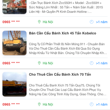
- Cần Trục Bánh Xích Zcc550H + Model : Zcc550H +
Sức Nâng Lớn Nhất : 55 Tấn + Năm Sản Xuất : 2015
Liên Hệ - Mr Quyền Pt Kinh Doanh Hotline :
0965.123.911 &Ndash; 09.888.307.46 Website :
Maycongtrinh24H.vn Ngoài Ra Chúng Tôi
0965 *** ***
Hà Nội
>1 năm
Bán Cần Cẩu Bánh Xích 45 Tấn Kobelco
Công Ty Cổ Phần Thiết Bị Nền Móng 911 - Chuyên Bán
Và Cho Thuê Cần Cẩu Bánh Xích Đã Qua Sử Dụng
Nhập Khẩu Từ Nhật Bản. Chúng Tôi Chuyên Nhập Khẩu
Các Loại Cẩu Xích 30 Tấn, 45 Tấn, 50 Tấn, 55 Tấn, 70
Tấn, 75 Tấn, 80 Tấn, 100 Tấn, 110 Tấn, 150 Tấn, 200
0965 *** ***
Hà Nội
>1 năm
Cho Thuê Cần Cẩu Bánh Xích 70 Tấn
Cho Thuê Cẩu Banh Xích 75 Tấn Quy75, Chúng Tôi
Chuyên Cho Thuê Các Loại Cẩu Bánh Xích Phục Vụ
Nâng Hạ Các Công Trình Xây Dựng, Giao Thông. Cho
Thuê Cẩu Bánh Xích Xcmg Quy75 1. Thông Số Cơ Bản.
+ Sức Nâng Max: 75 Tấn + Năm Sx: 2014; Nước Sx:
0965 *** ***
Hà Nội
>1 năm
Tru