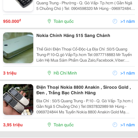
Quang Trung - Phường - Q. Gò Vấp- Tp.hcm ( Gần Ngã
5 Chuồng Chó ) Tel: 0904598320 Mr Hùng - 0969724844
Ms Tuyến Điện Thoại Nokia 6500 Slide Lại Có Vẻ Đẹp
Khác Hoàn Toàn Với Người
₫
950.000
Toàn quốc
>1 năm
Nokia Chính Hãng 515 Sang Chảnh
Thế Giới Điện Thoại Cổ-Độc-Lạ Địa Chỉ :50/5 Quang
Trung-P.10-Q.gò Vấp-Tp.hcm Tel:0977718883 Mr Tuyến
Liên Hệ Mua Sảm Phẩm Qua Zalo,Facebook,Viber:
0977718883 Web:rongmobile.net Kênh Fanpage
;Https://Www.facebook.com/Thegioidienthoaicodocla
3 triệu
Hồ Chí Minh
>1 năm
Nokia 51
Điện Thoại Nokia 8800 Anakin , Siroco Gold ,
Đen , Trắng Bạc Chính Hãng
Địa Chỉ : 50/5 Quang Trung - P.10 - Q. Gò Vấp- Tp.hcm (
Gần Ngã 5 Chuồng Chó ) Tel:0937832989 Mr Hùng -
0969724844 Ms Tuyến Nokia 8800 Anakin Gold Mạ
Vàng 24K Siêu Thiết Kế Và Được Đánh Giá Là Một
Trong Những Chiếc Điện Thoại San
3,95 triệu
Toàn quốc
>1 năm