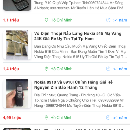
Trung-P.10-Q.gò Vấp-Tp.hcm Tel:0969724844 Mr Đông
&Ndash; 0937832989 Mr Tuyến Liên Hệ Mua Sảm Phẩm
Qua Zalo,Facebook,Viber: 0969724844
Web:rongmobile.net Kênh Fanpage
1,1 triệu
Hồ Chí Minh
>1 năm
;Https://Www.facebook.com/Thegi
Vỏ Điện Thoại Nắp Lưng Nokia 515 Mạ Vàng
24K Giá Rẻ Uy Tín Tại Tp Hcm
Bạn Đang Có Nhu Cầu Muốn Mạ Vàng Chiếc Điện Thoại
Nokia 515 Của Mình . Bạn Đang Muốn Tìm 1 Đơn Vị Mạ
Vàng Điện Thoại Nokia 515 Uy Tín Giá Rẻ Uy Tín Tại Tp
Hồ Chí Minh . Bạn Đang Băn Khoăn Chưa Biết Giá Mạ
Vàng Bao Nhiêu . Chất Lượng Sản Phẩm Mạ Vàng
1,4 triệu
Hồ Chí Minh
>1 năm
Nokia 8910 Và 8910I Chính Hãng Giá Rẻ
Nguyên Zin Bảo Hành 12 Tháng
Địa Chỉ : 50/5 Quang Trung - Phường 10 - Q. Gò Vấp-
Tp.hcm ( Gần Ngã 5 Chuồng Chó ) Tel: 0937832989 Mr
Hùng - 0969724844 Ms Tuyến Điện Thoại Nokia 8910 Cổ
Xưa Chính Hãng . - Nokia 8910 Được Thiết Kế Bằng
Kim Loại Nguyên K
4,99 triệu
Hồ Chí Minh
>1 năm