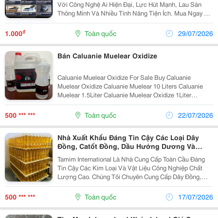
Với Công Nghệ Ai Hiện Đại, Lực Hút Mạnh, Lau Sàn
Thông Minh Và Nhiều Tính Năng Tiện Ích. Mua Ngay Tại
Irobot Store. Robot Hút Bụi Lau Nhà Dreame &Ndash;
Giải Pháp Dọn Dẹp Thông Minh Cho Mọi Gia Đình...
₫
1.000
Toàn quốc
29/07/2026
Bán Caluanie Muelear Oxidize
Caluanie Muelear Oxidize For Sale Buy Caluanie
Muelear Oxidize Caluanie Muelear 10 Liters Caluanie
Muelear 1.5Liter Caluanie Muelear Oxidize 1Liter
Caluanie Muelear Oxidize 100Liters Caluanie Muelear
Oxidize 5Liters Caluanie Muelear Oxidize...
500 *** ***
Toàn quốc
22/07/2026
Nhà Xuất Khẩu Đáng Tin Cậy Các Loại Dây
Đồng, Catốt Đồng, Dầu Hướng Dương Và
Vàng Thỏi
Tamim International Là Nhà Cung Cấp Toàn Cầu Đáng
Tin Cậy Các Kim Loại Và Vật Liệu Công Nghiệp Chất
Lượng Cao. Chúng Tôi Chuyên Cung Cấp Dây Đồng,
Catốt Đồng, Thỏi Nhôm Và Nhiều Loại Sản Phẩm Kim
Loại Màu Khác Cho Khách Hàng Trên Toàn Thế Giới.
500 *** ***
Toàn quốc
17/07/2026
Nền...