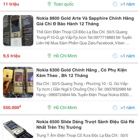
Nokia Thay Cáp Mã Kim Độ Bền Ca
11 triệu
Toàn quốc
>1 năm
Nokia 8800 Gold Arte Và Sapphire Chính Hãng
Giá Chỉ Đ Bảo Hành 12 Tháng
Thế Giới Điện Thoại Cổ-Độc-Lạ Địa Chỉ :50/5 Quang
Trung-P.10-Q.gò Vấp-Tp.hcm Tel:0977718883 Mr Tuyến
Liên Hệ Mua Sảm Phẩm Qua Zalo,Facebook,Viber:
0977718883 Web:rongmobile.net Kênh Fanpage
;Https://Www.facebook.com/Thegioidienthoaicodocla
9,5 triệu
Hồ Chí Minh
>1 năm
Thông Ti
Nokia 6300 Gold Chính Hãng , Có Phụ Kiện
Kèm Theo , Bh 12 Tháng
Địa Chỉ : 50/5 Quang Trung - Phường 10 - Q. Gò Vấp-
Tp.hcm ( Gần Ngã 5 Chuồng Chó ) Tel: 0937832989 Mr
Hùng - 0969724844 Ms Tuyến Điện Thoại Nokia 6300
Chính Hãng Giá Chỉ 630K Bảo Hành 12 Tháng Uy Tín
Trên Toàn Quốc.
₫
550.000
Hồ Chí Minh
>1 năm
Nokia 6500 Slide Dáng Trượt Sành Điệu Giá Rẻ
Nhất Trên Thị Trường
Trung T Ậm Điện Thoại Cổ Xưa Độc Lạ Địa Chỉ : 50/5