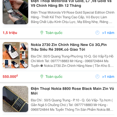
Điện Thoại Motorola V3I Gold, L7 ,V8 Gold Và
V9 Chính Hãng Bh 12 Tháng
Điện Thoại Motorola V9 Rose Gold Special Edition Chính
Hãng - Thiết Kế Thời Trang Cao Cấp, Vỏ Được Làm
Bằng Chất Liệu Kính Chịu Lực, Mạ Đồng Nhẹ, Riêng Vỏ
Nguyên Khố Mạ Đồng, Kiểu Dáng Mỏng; Loa Ngoài Chất
Lượng Tốt; Ứng Dụng Giải Trí Mạnh. * Giá Chư
1,5 triệu
Toàn quốc
>1 năm
Nokia 2730 Zin Chính Hãng New Có 3G,Pin
Trâu Siêu Rẻ 399K.có Giao Tới
Địa Chỉ :50/5 Quang Trung-Phường 10-Q. Gò Vấp-Tp Hồ
Chí Minh Tel: 0977718883 Mr Hùng - 0969724844 Ms
Tuyến ● Nokia 2730 Zin Chính Hãng New ( Tồn Kho Sài
Cực Ngon,Cực Bền ,Cực Rẻ ): ☞★ Rung Mạnh ,
Chuông To Nghe Gọi To Rõ (Rất Trong,Ấm)
₫
550.000
Toàn quốc
>1 năm
Điện Thoại Nokia 8800 Rose Black Main Zin Vỏ
Mới
Địa Chỉ : 50/5 Quang Trung - P.10 - Q. Gò Vấp- Tp.hcm (
Gần Ngã 5 Chuồng Chó ) Tel: 0977718883 Mr Hùng -
0969724844 Ms Tuyến Thông Tin Sản Phẩm Nokia 8800
Rose Nâu : *Lưu Ý : =≫ Tình Trạng Máy Main A Zin