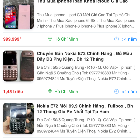
Thu Mua Iphone Ipad Khóa Icloud Giá Cao
Thu Mua Iphone - Ipad Cũ Mới Giá Cao Tại Tp Hồ Chí
Minh - Thu Mua Xác Iphone 6 ,6S , Thu Mua Xác Iphone
7 Iphone 7 Plus Iphone 8 Iphone 8 Plus Iphone X Iphone
Xr Iphone Xs Iphone Xs Max Iphone 11 Iphone 11 Pro
Iphone 11 Pro Max Iphone 12 Iphone 12...
₫
999.999
Hồ Chí Minh
>1 năm
Chuyên Bán Nokia E72 Chính Hãng , Đủ Màu
Đầy Đủ Phụ Kiện , Bh 12 Tháng
Địa Chỉ : 50/5 Quang Trung - P.10 - Q. Gò Vấp- Tp.hcm (
Gần Ngã 5 Chuồng Chó ) Tel: 0977718883 Mr Hùng -
0969724844 Ms Tuyến Điện Thoại Nokia E72 Chính
Hãng Tồn Kho Có Đường Viền Bao Quanh Thân Máy
Bằng Kim Loại Mạ Crôm. Nắp Pin Được Làm
1,45 triệu
Hồ Chí Minh
>1 năm
Nokia E72 Mới 99,9 Chính Hãng , Fullbox , Bh
12 Tháng Giá Rẻ Nhất Tại Tp Hcm
Địa Chỉ : 50/5 Quang Trung - P.10 - Q. Gò Vấp- Tp.hcm (
Gần Ngã 5 Chuồng Chó ) Tel: 0977718883 Mr Hùng -
0969724844 Ms Tuyến Điện Thoại Nokia E72 Chính
Hãng Tồn Kho Có Đường Viền Bao Quanh Thân Máy