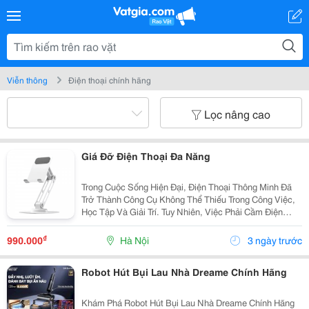
Viễn thông
Điện thoại chính hãng
Lọc nâng cao
Giá Đỡ Điện Thoại Đa Năng
Trong Cuộc Sống Hiện Đại, Điện Thoại Thông Minh Đã
Trở Thành Công Cụ Không Thể Thiếu Trong Công Việc,
Học Tập Và Giải Trí. Tuy Nhiên, Việc Phải Cầm Điện
Thoại Trong Thời Gian Dài Dễ Gây Mỏi Tay, Đau Cổ Và
Giảm Hiệu Quả Sử Dụng. Đó Là Lý Do Giá Đỡ...
₫
990.000
Hà Nội
3 ngày trước
Robot Hút Bụi Lau Nhà Dreame Chính Hãng
Khám Phá Robot Hút Bụi Lau Nhà Dreame Chính Hãng