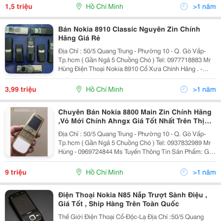
Bằng Kim Loại Mạ Crôm. Nắp Pin Được Làm
1,5 triệu
Hồ Chí Minh
>1 năm
Bán Nokia 8910 Classic Nguyên Zin Chính
Hãng Giá Rẻ
Địa Chỉ : 50/5 Quang Trung - Phường 10 - Q. Gò Vấp-
Tp.hcm ( Gần Ngã 5 Chuồng Chó ) Tel: 0977718883 Mr
Hùng Điện Thoại Nokia 8910 Cổ Xưa Chính Hãng . -
Nokia 8910 Được Thiết Kế Bằng Kim Loại Nguyên Khối,
Nút Trượt Lên Hoà
3,99 triệu
Hồ Chí Minh
>1 năm
Chuyên Bán Nokia 8800 Main Zin Chính Hãng
,Vỏ Mới Chính Ahngx Giá Tốt Nhất Trên Thị
Trường
Địa Chỉ : 50/5 Quang Trung - Phường 10 - Q. Gò Vấp-
Tp.hcm ( Gần Ngã 5 Chuồng Chó ) Tel: 0937832989 Mr
Hùng - 0969724844 Ms Tuyến Thông Tin Sản Phẩm: Gía
Của Nokia 8800 Gold Arte Có Giá Từ: 20 Triệu Đến 50
Triệu Tùy Chất Máy Và Hình Thức.
9 triệu
Hồ Chí Minh
>1 năm
Điện Thoại Nokia N85 Nắp Trượt Sành Điệu ,
Giá Tốt , Ship Hàng Trên Toàn Quốc
Thế Giới Điện Thoại Cổ-Độc-Lạ Địa Chỉ :50/5 Quang