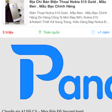
Địa Chỉ Bán Điện Thoại Nokia 515 Gold , Mầu
Đen , Mầu Bạc Chính Hãng
Điện Thoại Nokia 515 Gold , Mầu Đen , Mầu Bạc Chính
Hãng Zin Hàng Công Ty Mới Đẹp 99% Nokia 515
&Ndash;Thiết Kế Sang Trọng, Kiểu Dáng Đẹp Nokia Đã
Quá Nổi Tiếng Trong Dòng Điện Thoại Tầm Trung Nhất
Là Tại Việt Nam, Hầu Hết Các Sản Phẩm Giá Rẻ Đều
3 triệu
Toàn quốc
>1 năm
Đượ