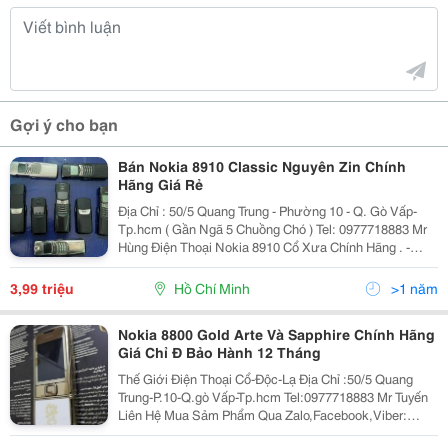
Gợi ý cho bạn
Bán Nokia 8910 Classic Nguyên Zin Chính
Hãng Giá Rẻ
Địa Chỉ : 50/5 Quang Trung - Phường 10 - Q. Gò Vấp-
Tp.hcm ( Gần Ngã 5 Chuồng Chó ) Tel: 0977718883 Mr
Hùng Điện Thoại Nokia 8910 Cổ Xưa Chính Hãng . -
Nokia 8910 Được Thiết Kế Bằng Kim Loại Nguyên Khối,
Nút Trượt Lên Hoà
3,99 triệu
Hồ Chí Minh
>1 năm
Nokia 8800 Gold Arte Và Sapphire Chính Hãng
Giá Chỉ Đ Bảo Hành 12 Tháng
Thế Giới Điện Thoại Cổ-Độc-Lạ Địa Chỉ :50/5 Quang
Trung-P.10-Q.gò Vấp-Tp.hcm Tel:0977718883 Mr Tuyến
Liên Hệ Mua Sảm Phẩm Qua Zalo,Facebook,Viber:
0977718883 Web:rongmobile.net Kênh Fanpage