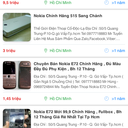
;Https://Www.facebook.com/Thegioidienthoaicodocla
9,5 triệu
Hồ Chí Minh
>1 năm
Thông Ti
Nokia Chính Hãng 515 Sang Chảnh
Thế Giới Điện Thoại Cổ-Độc-Lạ Địa Chỉ :50/5 Quang
Trung-P.10-Q.gò Vấp-Tp.hcm Tel:0977718883 Mr Tuyến
Liên Hệ Mua Sảm Phẩm Qua Zalo,Facebook,Viber:
0977718883 Web:rongmobile.net Kênh Fanpage
;Https://Www.facebook.com/Thegioidienthoaicodocla
3 triệu
Hồ Chí Minh
>1 năm
Nokia 51
Chuyên Bán Nokia E72 Chính Hãng , Đủ Màu
Đầy Đủ Phụ Kiện , Bh 12 Tháng
Địa Chỉ : 50/5 Quang Trung - P.10 - Q. Gò Vấp- Tp.hcm (
Gần Ngã 5 Chuồng Chó ) Tel: 0977718883 Mr Hùng -
0969724844 Ms Tuyến Điện Thoại Nokia E72 Chính
Hãng Tồn Kho Có Đường Viền Bao Quanh Thân Máy
Bằng Kim Loại Mạ Crôm. Nắp Pin Được Làm
1,45 triệu
Hồ Chí Minh
>1 năm
Nokia E72 Mới 99,9 Chính Hãng , Fullbox , Bh
12 Tháng Giá Rẻ Nhất Tại Tp Hcm
Địa Chỉ : 50/5 Quang Trung - P.10 - Q. Gò Vấp- Tp.hcm (