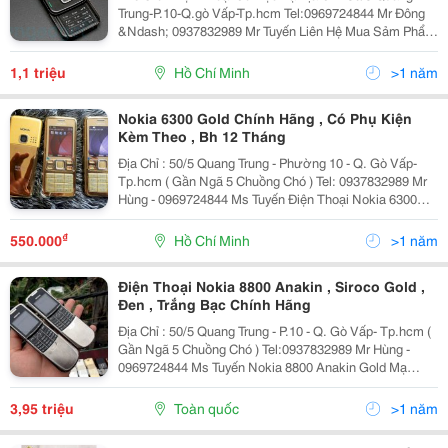
Trung-P.10-Q.gò Vấp-Tp.hcm Tel:0969724844 Mr Đông
&Ndash; 0937832989 Mr Tuyến Liên Hệ Mua Sảm Phẩm
Qua Zalo,Facebook,Viber: 0969724844
Web:rongmobile.net Kênh Fanpage
1,1 triệu
Hồ Chí Minh
>1 năm
;Https://Www.facebook.com/Thegi
Nokia 6300 Gold Chính Hãng , Có Phụ Kiện
Kèm Theo , Bh 12 Tháng
Địa Chỉ : 50/5 Quang Trung - Phường 10 - Q. Gò Vấp-
Tp.hcm ( Gần Ngã 5 Chuồng Chó ) Tel: 0937832989 Mr
Hùng - 0969724844 Ms Tuyến Điện Thoại Nokia 6300
Chính Hãng Giá Chỉ 630K Bảo Hành 12 Tháng Uy Tín
Trên Toàn Quốc.
₫
550.000
Hồ Chí Minh
>1 năm
Điện Thoại Nokia 8800 Anakin , Siroco Gold ,
Đen , Trắng Bạc Chính Hãng
Địa Chỉ : 50/5 Quang Trung - P.10 - Q. Gò Vấp- Tp.hcm (
Gần Ngã 5 Chuồng Chó ) Tel:0937832989 Mr Hùng -
0969724844 Ms Tuyến Nokia 8800 Anakin Gold Mạ
Vàng 24K Siêu Thiết Kế Và Được Đánh Giá Là Một
Trong Những Chiếc Điện Thoại San
3,95 triệu
Toàn quốc
>1 năm