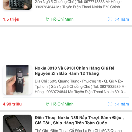
Gần Ngã 5 Chuồng Chó ) Tel: 0977718883 Mr Hùng -
0969724844 Ms Tuyến Điện Thoại Nokia E72 Chính
Hãng Tồn Kho Có Đường Viền Bao Quanh Thân Máy
Bằng Kim Loại Mạ Crôm. Nắp Pin Được Làm
1,5 triệu
Hồ Chí Minh
>1 năm
Nokia 8910 Và 8910I Chính Hãng Giá Rẻ
Nguyên Zin Bảo Hành 12 Tháng
Địa Chỉ : 50/5 Quang Trung - Phường 10 - Q. Gò Vấp-
Tp.hcm ( Gần Ngã 5 Chuồng Chó ) Tel: 0937832989 Mr
Hùng - 0969724844 Ms Tuyến Điện Thoại Nokia 8910 Cổ
Xưa Chính Hãng . - Nokia 8910 Được Thiết Kế Bằng
Kim Loại Nguyên K
4,99 triệu
Hồ Chí Minh
>1 năm
Điện Thoại Nokia N85 Nắp Trượt Sành Điệu ,
Giá Tốt , Ship Hàng Trên Toàn Quốc
Thế Giới Điện Thoại Cổ-Độc-Lạ Địa Chỉ :50/5 Quang