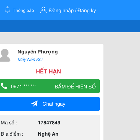
Đăng nhập / Đăng ký
Thông báo
Nguyễn Phượng
Máy Nén Khí
HẾT HẠN
0971 *** ***
BẤM ĐỂ HIỆN SỐ
Chat ngay
Mã số :
17847849
Địa điểm :
Nghệ An