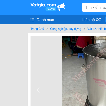
Danh mục
Liên hệ QC
Trang Chủ
Công nghiệp, xây dựng
Vật tư, thiết 