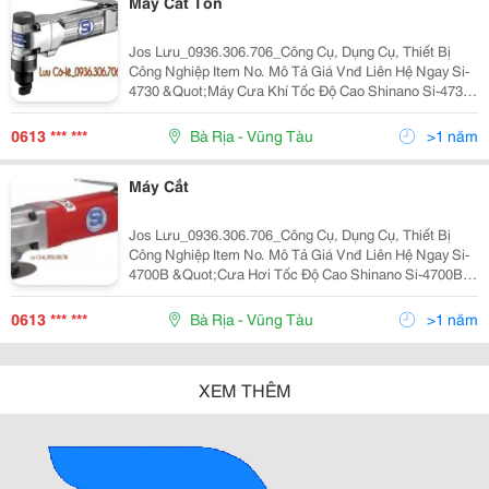
Máy Cắt Tôn
Jos Lưu_0936.306.706_Công Cụ, Dụng Cụ, Thiết Bị
Công Nghiệp Item No. Mô Tả Giá Vnđ Liên Hệ Ngay Si-
4730 &Quot;Máy Cưa Khí Tốc Độ Cao Shinano Si-4730
Kích Thước Đầu Mở Dũa Mm/(In.): 5/(3/16) Đầu Cắt
Mm/(In.):5/(3/16) Tốc Độ Không
0613 *** ***
Bà Rịa - Vũng Tàu
>1 năm
Máy Cắt
Jos Lưu_0936.306.706_Công Cụ, Dụng Cụ, Thiết Bị
Công Nghiệp Item No. Mô Tả Giá Vnđ Liên Hệ Ngay Si-
4700B &Quot;Cưa Hơi Tốc Độ Cao Shinano Si-4700B
Đầu Cắt Mm/(In.): 3/(1/8) Tốc Độ Không Tải Rpm:
10,000Vòng/Phút Trọng Lượng Kg: 0.
0613 *** ***
Bà Rịa - Vũng Tàu
>1 năm
XEM THÊM