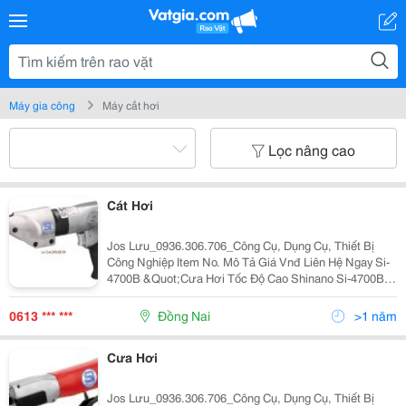
Máy gia công
Máy cắt hơi
Lọc nâng cao
Cát Hơi
Jos Lưu_0936.306.706_Công Cụ, Dụng Cụ, Thiết Bị
Công Nghiệp Item No. Mô Tả Giá Vnđ Liên Hệ Ngay Si-
4700B &Quot;Cưa Hơi Tốc Độ Cao Shinano Si-4700B
Đầu Cắt Mm/(In.): 3/(1/8) Tốc Độ Không Tải Rpm:
10,000Vòng/Phút Trọng Lượng Kg: 0.
0613 *** ***
Đồng Nai
>1 năm
Cưa Hơi
Jos Lưu_0936.306.706_Công Cụ, Dụng Cụ, Thiết Bị