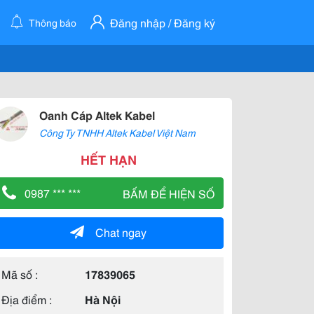
Đăng nhập / Đăng ký
Thông báo
Oanh Cáp Altek Kabel
Công Ty TNHH Altek Kabel Việt Nam
HẾT HẠN
0987 *** ***
BẤM ĐỂ HIỆN SỐ
Chat ngay
Mã số :
17839065
Địa điểm :
Hà Nội