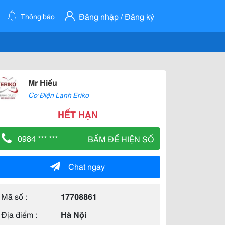
Đăng nhập / Đăng ký
Thông báo
Mr Hiếu
Cơ Điện Lạnh Eriko
HẾT HẠN
0984 *** ***
BẤM ĐỂ HIỆN SỐ
Chat ngay
Mã số :
17708861
Địa điểm :
Hà Nội