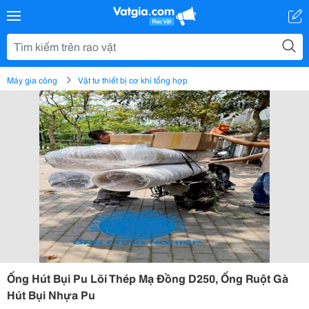
Máy gia công
Vật tư thiết bị cơ khí tổng hợp
Ống Hút Bụi Pu Lõi Thép Mạ Đồng D250, Ống Ruột Gà
Hút Bụi Nhựa Pu