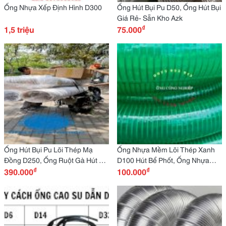
Ống Nhựa Xếp Định Hình D300
Ống Hút Bụi Pu D50, Ống Hút Bụi
Giá Rẻ- Sẵn Kho Azk
₫
1,5 triệu
75.000
Ống Hút Bụi Pu Lõi Thép Mạ
Ống Nhựa Mềm Lõi Thép Xanh
Đồng D250, Ống Ruột Gà Hút Bụi
D100 Hút Bể Phốt, Ống Nhựa
₫
₫
Nhựa Pu
390.000
Mềm Lõi Thép Pvc Chịu Áp Lực
100.000