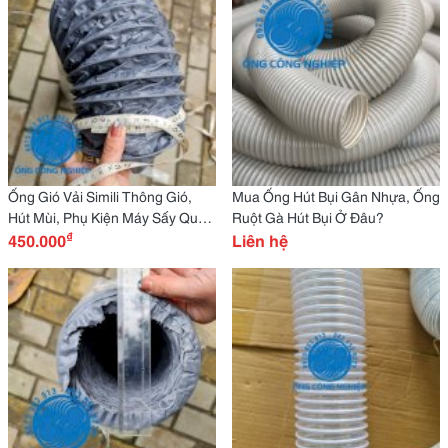
Ống Gió Vải Simili Thông Gió,
Mua Ống Hút Bụi Gân Nhựa, Ống
Hút Mùi, Phụ Kiện Máy Sấy Quần
Ruột Gà Hút Bụi Ở Đâu?
₫
Áo
450.000
Liên hệ