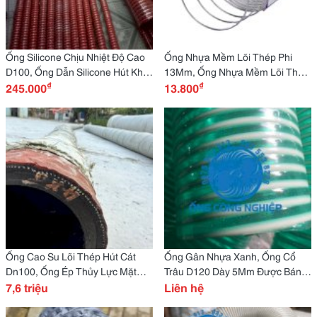
Ống Silicone Chịu Nhiệt Độ Cao
Ống Nhựa Mềm Lõi Thép Phi
D100, Ống Dẫn Silicone Hút Khí
13Mm, Ống Nhựa Mềm Lõi Thép
₫
₫
Nóng Phi 100Mm
245.000
Dẫn Xăng Dầu, Hóa Chất
13.800
Ống Cao Su Lõi Thép Hút Cát
Ống Gân Nhựa Xanh, Ống Cổ
Dn100, Ống Ép Thủy Lực Mặt
Trâu D120 Dày 5Mm Được Bán
Bích Hai Đầu, Cây Dài 6M
7,6 triệu
Tại Đây
Liên hệ