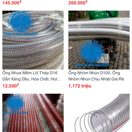
₫
₫
145.000
Sấy
260.000
Ống Nhựa Mềm Lõi Thép D16
Ống Nhôm Nhún D100, Ống
Dẫn Xăng Dầu, Hóa Chất, Hút
Nhôm Nhún Chịu Nhiệt Giá Rẻ
₫
Chân Không...
12.500
1,172 triệu