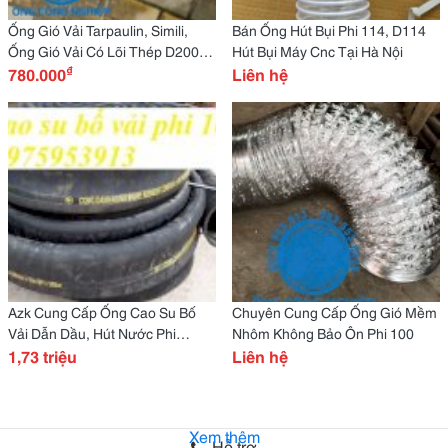
Ống Gió Vải Tarpaulin, Simili,
Bán Ống Hút Bụi Phi 114, D114
Ống Gió Vải Có Lõi Thép D200,
Hút Bụi Máy Cnc Tại Hà Nội
₫
D250, D300 Giá Tốt Toàn Quốc
780.000
Liên hệ
Azk Cung Cấp Ống Cao Su Bố
Chuyên Cung Cấp Ống Gió Mềm
Vải Dẫn Dầu, Hút Nước Phi
Nhôm Không Bảo Ôn Phi 100
50,60,100...Hàng Có Sẵn
1,73 triệu
Liên hệ
Xem thêm
Hỗ trợ