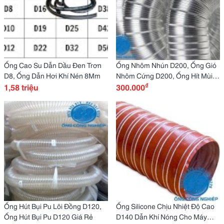
Ống Cao Su Dẫn Dầu Đen Trơn
Ống Nhôm Nhún D200, Ống Gió
D8, Ống Dẫn Hơi Khí Nén 8Mm
Nhôm Cứng D200, Ống Hít Mùi,
₫
1,58 triệu
Hút Khói Chịu Nhiệt
300.000
Ống Hút Bụi Pu Lõi Đồng D120,
Ống Silicone Chịu Nhiệt Độ Cao
Ống Hút Bụi Pu D120 Giá Rẻ
D140 Dẫn Khí Nóng Cho Máy