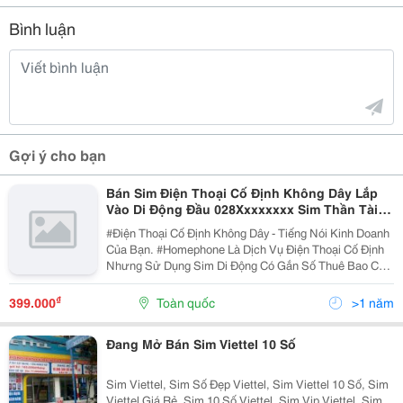
Bình luận
Gợi ý cho bạn
Bán Sim Điện Thoại Cố Định Không Dây Lắp
Vào Di Động Đầu 028Xxxxxxxx Sim Thần Tài,
Lộc Phát, Số Tiến
#Điện Thoại Cố Định Không Dây - Tiếng Nói Kinh Doanh
Của Bạn. #Homephone Là Dịch Vụ Điện Thoại Cố Định
Nhưng Sử Dụng Sim Di Động Có Gắn Số Thuê Bao Cố
Định Và Lắp Vào Máy #Cố Định Không Dây Hoặc #Điện
Thoại Di Động, Khách Hàng Có Thể Di Chuyển Trong
₫
399.000
Toàn quốc
>1 năm
Đang Mở Bán Sim Viettel 10 Số
Sim Viettel, Sim Số Đẹp Viettel, Sim Viettel 10 Số, Sim
Viettel Giá Rẻ, Sim 10 Số Viettel, Sim Vip Viettel, Sim