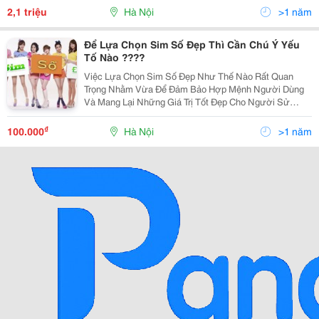
2,1 triệu
Hà Nội
>1 năm
Để Lựa Chọn Sim Số Đẹp Thì Cần Chú Ý Yếu
Tố Nào ????
Việc Lựa Chọn Sim Số Đẹp Như Thế Nào Rất Quan
Trọng Nhằm Vừa Để Đảm Bảo Hợp Mệnh Người Dùng
Và Mang Lại Những Giá Trị Tốt Đẹp Cho Người Sử
Dụng . Vậy Những Yếu Tố Để Chúng Ta Đưa Ra Quyết
Định Khi Lựa Chọn Sim Số Đẹp Giá Rẻ Cho Riêng Mình
₫
100.000
Hà Nội
>1 năm
Là Gì ? Hãy