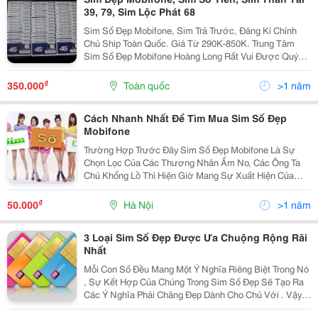
39, 79, Sim Lộc Phát 68
Sim Số Đẹp Mobifone, Sim Trả Trước, Đăng Kí Chính
Chủ Ship Toàn Quốc. Giá Từ 290K-850K. Trung Tâm
Sim Số Đẹp Mobifone Hoàng Long Rất Vui Được Quý
Khách Ghé Thăm Website:
Https://Www.simdepmobi.com.vn/ Luôn Dc Cập Nhật
₫
350.000
Toàn quốc
>1 năm
Sim Đẹp Mobi Mới Nhấ
Cách Nhanh Nhất Để Tìm Mua Sim Số Đẹp
Mobifone
Trường Hợp Trước Đây Sim Số Đẹp Mobifone Là Sự
Chọn Lọc Của Các Thương Nhân Ấm No, Các Ông Ta
Chủ Khổng Lồ Thì Hiện Giờ Mang Sự Xuất Hiện Của
Nhiều Sim Mobifone Giá Thấp, Các Người Mang Mức
Thu Nhập Trung Bình Cũng Sở Hữu Thể Có Dãy Sim
₫
50.000
Hà Nội
>1 năm
May Mắn Này.
3 Loại Sim Số Đẹp Được Ưa Chuộng Rộng Rãi
Nhất
Mỗi Con Số Đều Mang Một Ý Nghĩa Riêng Biệt Trong Nó
, Sự Kết Hợp Của Chúng Trong Sim Số Đẹp Sẽ Tạo Ra
Các Ý Nghĩa Phải Chăng Đẹp Dành Cho Chủ Với . Vậy
Các Loại Sim Số Đẹp Nào Được Ưa Chuộng Nhất Hiện