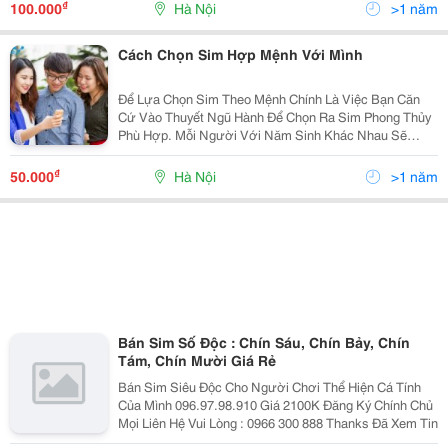
Tại Là Các Sim Số Đẹp Nào ? Mời Quý Khách Đọc Tiế
₫
100.000
Hà Nội
>1 năm
Cách Chọn Sim Hợp Mệnh Với Mình
Để Lựa Chọn Sim Theo Mệnh Chính Là Việc Bạn Căn
Cứ Vào Thuyết Ngũ Hành Để Chọn Ra Sim Phong Thủy
Phù Hợp. Mỗi Người Với Năm Sinh Khác Nhau Sẽ
Mang Một Mệnh Khác Nhau Thuộc Ngũ Hành Bao Gồm:
Kim, Mộc, Thủy, Hỏa, Thổ. Hãy Tham Khảo Cách Chọn
₫
50.000
Hà Nội
>1 năm
Sim Theo M
Bán Sim Số Độc : Chín Sáu, Chín Bảy, Chín
Tám, Chín Mười Giá Rẻ
Bán Sim Siêu Độc Cho Người Chơi Thể Hiện Cá Tính
Của Mình 096.97.98.910 Giá 2100K Đăng Ký Chính Chủ
Mọi Liên Hệ Vui Lòng : 0966 300 888 Thanks Đã Xem Tin