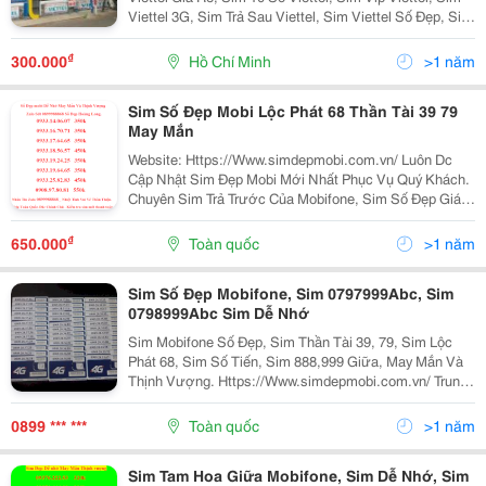
Viettel 3G, Sim Trả Sau Viettel, Sim Viettel Số Đẹp, Sim
Số Viettel, Số Đẹp Viettel Trung Tâm Dịch Vụ Viettel Địa
Chỉ: 636 Cộng H
₫
300.000
Hồ Chí Minh
>1 năm
Sim Số Đẹp Mobi Lộc Phát 68 Thần Tài 39 79
May Mắn
Website: Https://Www.simdepmobi.com.vn/ Luôn Dc
Cập Nhật Sim Đẹp Mobi Mới Nhất Phục Vụ Quý Khách.
Chuyên Sim Trả Trước Của Mobifone, Sim Số Đẹp Giá
Rẻ, Sim Gia Rẻ, Sim Dễ Nhớ, Sim Rất Dễ Nhớ, Sim
Mobifone Dễ Nhớ, Sim Mobifone Đẹp, Sim Thần Tài 39,
₫
650.000
Toàn quốc
>1 năm
Sim Số Đẹp Mobifone, Sim 0797999Abc, Sim
0798999Abc Sim Dễ Nhớ
Sim Mobifone Số Đẹp, Sim Thần Tài 39, 79, Sim Lộc
Phát 68, Sim Số Tiến, Sim 888,999 Giữa, May Mắn Và
Thịnh Vượng. Https://Www.simdepmobi.com.vn/ Trung
Tâm Sim Số Đẹp Mobifone Hoàng Long Rất Vui Được
Quý Khách Ghé Thăm Website: Https://Www.simde
0899 *** ***
Toàn quốc
>1 năm
Sim Tam Hoa Giữa Mobifone, Sim Dễ Nhớ, Sim