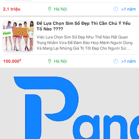
2,1 triệu
Hà Nội
>1 năm
Để Lựa Chọn Sim Số Đẹp Thì Cần Chú Ý Yếu
Tố Nào ????
Việc Lựa Chọn Sim Số Đẹp Như Thế Nào Rất Quan
Trọng Nhằm Vừa Để Đảm Bảo Hợp Mệnh Người Dùng
Và Mang Lại Những Giá Trị Tốt Đẹp Cho Người Sử
Dụng . Vậy Những Yếu Tố Để Chúng Ta Đưa Ra Quyết
Định Khi Lựa Chọn Sim Số Đẹp Giá Rẻ Cho Riêng Mình
₫
100.000
Hà Nội
>1 năm
Là Gì ? Hãy