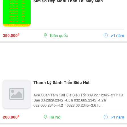
Sim Số Đẹp Mobi Thần Tài May Mắn
₫
350.000
Toàn quốc
>1 năm
Thanh Lý Sảnh Tiến Siêu Nét
Ace Quan Tâm Call Giá Siêu Tốt 039.22.12345=21Tr Đã
Bán 03.2829.2345=4.5Tr 032.665.2345=4.2Tr
032.660.2345=4.2Tr 0328.06.2345=3.6Tr
0329.06.2345=3.6Tr 0329.63.2345=4.2Tr
0328.56.2345=4.2Tr 0326.59.2345=3.9Tr 0326.80.2345
₫
200.000
Hà Nội
>1 năm