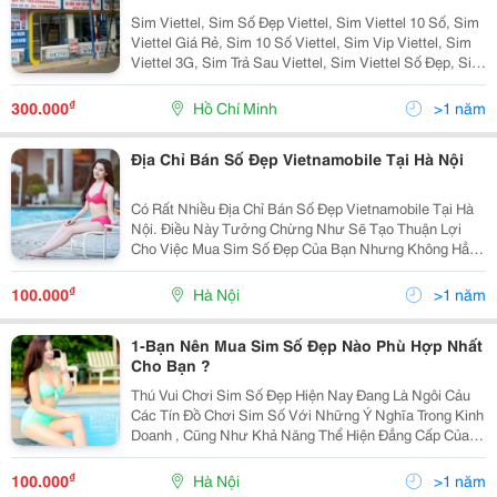
Sim Viettel, Sim Số Đẹp Viettel, Sim Viettel 10 Số, Sim
Viettel Giá Rẻ, Sim 10 Số Viettel, Sim Vip Viettel, Sim
Viettel 3G, Sim Trả Sau Viettel, Sim Viettel Số Đẹp, Sim
Số Viettel, Số Đẹp Viettel Trung Tâm Dịch Vụ Viettel Địa
Chỉ: 636 Cộng H
₫
300.000
Hồ Chí Minh
>1 năm
Địa Chỉ Bán Số Đẹp Vietnamobile Tại Hà Nội
Có Rất Nhiều Địa Chỉ Bán Số Đẹp Vietnamobile Tại Hà
Nội. Điều Này Tưởng Chừng Như Sẽ Tạo Thuận Lợi
Cho Việc Mua Sim Số Đẹp Của Bạn Nhưng Không Hẳn
Thế. Bạn Cần Tìm Một Địa Chỉ Bán Sim Số Đẹp Uy Tín
Giữa Một Rừng Đại Lý. Hãy Tham Khảo Ngay Các
₫
100.000
Hà Nội
>1 năm
Thông T
1-Bạn Nên Mua Sim Số Đẹp Nào Phù Hợp Nhất
Cho Bạn ?
Thú Vui Chơi Sim Số Đẹp Hiện Nay Đang Là Ngôi Cảu
Các Tín Đồ Chơi Sim Số Với Những Ý Nghĩa Trong Kinh
Doanh , Cũng Như Khả Năng Thể Hiện Đẳng Cấp Của
Chính Người Dùng Sim Số Đẹp . Mỗi Cá Nhân , Tổ
Chức , Doanh Nghiệp Đều Mong Muốn , Sở Hữu Một
₫
100.000
Hà Nội
>1 năm
Chiếc