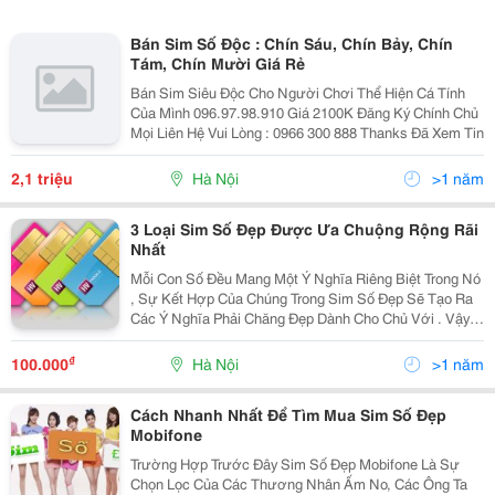
Bán Sim Số Độc : Chín Sáu, Chín Bảy, Chín
Tám, Chín Mười Giá Rẻ
Bán Sim Siêu Độc Cho Người Chơi Thể Hiện Cá Tính
Của Mình 096.97.98.910 Giá 2100K Đăng Ký Chính Chủ
Mọi Liên Hệ Vui Lòng : 0966 300 888 Thanks Đã Xem Tin
2,1 triệu
Hà Nội
>1 năm
3 Loại Sim Số Đẹp Được Ưa Chuộng Rộng Rãi
Nhất
Mỗi Con Số Đều Mang Một Ý Nghĩa Riêng Biệt Trong Nó
, Sự Kết Hợp Của Chúng Trong Sim Số Đẹp Sẽ Tạo Ra
Các Ý Nghĩa Phải Chăng Đẹp Dành Cho Chủ Với . Vậy
Các Loại Sim Số Đẹp Nào Được Ưa Chuộng Nhất Hiện
Tại Là Các Sim Số Đẹp Nào ? Mời Quý Khách Đọc Tiế
₫
100.000
Hà Nội
>1 năm
Cách Nhanh Nhất Để Tìm Mua Sim Số Đẹp
Mobifone
Trường Hợp Trước Đây Sim Số Đẹp Mobifone Là Sự
Chọn Lọc Của Các Thương Nhân Ấm No, Các Ông Ta