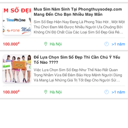
Mua Sim Năm Sinh Tại Phongthuysodep.com
Mang Đến Cho Bạn Nhiều May Mắn
Sim Số Đẹp Hiện Nay Đang Là Phong Trào Hót , Một Một
Thú Chơi Đam Mê Được Nhiều Người Ưa Chuộng Bởi
Không Chỉ Độ Chất Của Các Loại Sim Số Đẹp Giá Rẻ
Mà Còn Đem Lại Những Điều Tốt Đẹp Cho Chủ Và Sự
Thành Công Của Người Sở Hữu Nó. Sim Năm Sinh Tạ
₫
100.000
Hà Nội
>1 năm
Phong
Để Lựa Chọn Sim Số Đẹp Thì Cần Chú Ý Yếu
Tố Nào ????
Việc Lựa Chọn Sim Số Đẹp Như Thế Nào Rất Quan
Trọng Nhằm Vừa Để Đảm Bảo Hợp Mệnh Người Dùng
Và Mang Lại Những Giá Trị Tốt Đẹp Cho Người Sử
Dụng . Vậy Những Yếu Tố Để Chúng Ta Đưa Ra Quyết
Định Khi Lựa Chọn Sim Số Đẹp Giá Rẻ Cho Riêng Mình
₫
100.000
Hà Nội
>1 năm
Là Gì ? Hãy