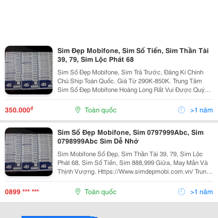
Sim Đẹp Mobifone, Sim Số Tiến, Sim Thần Tài
39, 79, Sim Lộc Phát 68
Sim Số Đẹp Mobifone, Sim Trả Trước, Đăng Kí Chính
Chủ Ship Toàn Quốc. Giá Từ 290K-850K. Trung Tâm
Sim Số Đẹp Mobifone Hoàng Long Rất Vui Được Quý
Khách Ghé Thăm Website:
Https://Www.simdepmobi.com.vn/ Luôn Dc Cập Nhật
₫
350.000
Toàn quốc
>1 năm
Sim Đẹp Mobi Mới Nhấ
Sim Số Đẹp Mobifone, Sim 0797999Abc, Sim
0798999Abc Sim Dễ Nhớ
Sim Mobifone Số Đẹp, Sim Thần Tài 39, 79, Sim Lộc
Phát 68, Sim Số Tiến, Sim 888,999 Giữa, May Mắn Và
Thịnh Vượng. Https://Www.simdepmobi.com.vn/ Trung
Tâm Sim Số Đẹp Mobifone Hoàng Long Rất Vui Được
Quý Khách Ghé Thăm Website: Https://Www.simde
0899 *** ***
Toàn quốc
>1 năm