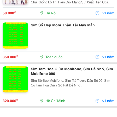
Chủ Khổng Lồ Thì Hiện Giờ Mang Sự Xuất Hiện Của
Nhiều Sim Mobifone Giá Thấp, Các Người Mang Mức
Thu Nhập Trung Bình Cũng Sở Hữu Thể Có Dãy Sim
₫
50.000
Hà Nội
>1 năm
May Mắn Này.
Sim Số Đẹp Mobi Thần Tài May Mắn
₫
350.000
Toàn quốc
>1 năm
Sim Tam Hoa Giữa Mobifone, Sim Dễ Nhớ, Sim
Mobifone 090
Sim Số Đẹp Mobifone, Sim Trả Trước Đầu Số 09. Sim
Có Tam Hoa Giữa Số Rất Dễ Nhớ.
₫
320.000
Hồ Chí Minh
>1 năm