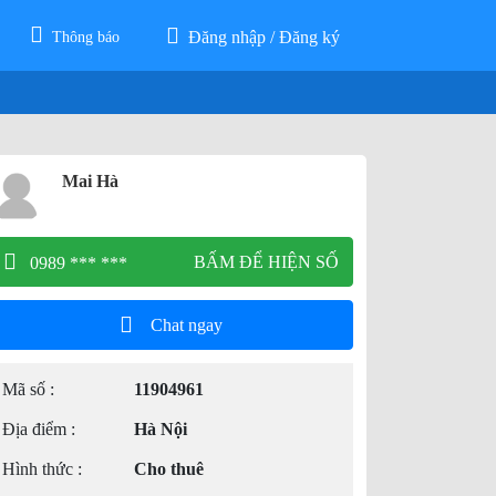
Đăng nhập / Đăng ký
Thông báo
Mai Hà
BẤM ĐỂ HIỆN SỐ
0989 *** ***
Chat ngay
Mã số :
11904961
Địa điểm :
Hà Nội
Hình thức :
Cho thuê