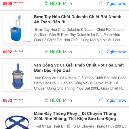
350 Kg , Sản Phẩm Đáp Ứng Tốt Nhu Cầu Sử Dụng
0909 *** ***
Hồ Chí Minh
7 giờ trước
Trong...
Bơm Tay Hóa Chất Dukshin Chiết Rót Nhanh,
An Toàn, Bền Bỉ
️ Bơm Tay Hóa Chất Dukshin &Ndash; Chiết Rót Nhanh,
An Toàn, Bền Bỉ Bơm Tay Dukshin Là Giải Pháp Hiệu
Quả Để Chiết Rót Hóa Chất, Dung Môi Và Nhiều Loại
Chất Lỏng Từ Thùng Phuy 200L Một Cách Nhanh Chóng
Và Tiện Lợi. ✅ Vận Hành Bằng Tay, Không Cần...
0832 *** ***
Hồ Chí Minh
7 giờ trước
Van Cổng Vc 01 Giải Pháp Chiết Rót Hóa Chất
Đậm Đặc Hiệu Quả
️ Van Cổng Vc-01 &Ndash; Giải Pháp Chiết Rót Hóa Chất
Đậm Đặc Hiệu Quả Van Cổng Vc-01 Được Thiết Kế
Chuyên Dụng Cho Thùng Phuy Sắt 200L, Giúp Chiết Rót
Sơn, Hóa Chất Và Dung Môi Đậm Đặc Một Cách Nhanh
Chóng, An Toàn. ✅ Thân Gang Đúc Kết Hợp Đồng...
0832 *** ***
Hồ Chí Minh
7 giờ trước
Mâm Đẩy Thùng Phuy _ Di Chuyển Thùng
200L Nhẹ Nhàng, Tiết Kiệm Sức Lao Động
Tvdt 01 Là Thiết Bị Hỗ Trợ Di Chuyển Thùng Phuy 200 Lít