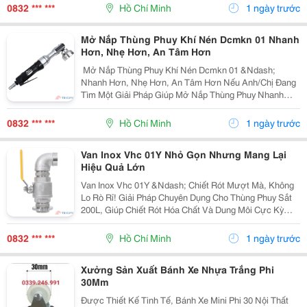
Lắp Đặt Nhanh, Tương Thích Phổ Biến Vận...
0832 *** ***
Hồ Chí Minh
1 ngày trước
Mở Nắp Thùng Phuy Khí Nén Dcmkn 01 Nhanh
Hơn, Nhẹ Hơn, An Tâm Hơn
️ Mở Nắp Thùng Phuy Khí Nén Dcmkn 01 &Ndash;
Nhanh Hơn, Nhẹ Hơn, An Tâm Hơn Nếu Anh/Chị Đang
Tìm Một Giải Pháp Giúp Mở Nắp Thùng Phuy Nhanh
Chóng Và An Toàn, Dcmkn 01 Sẽ Là Lựa Chọn Đáng Để
Cân Nhắc. ✨ Những Ưu Điểm Nổi Bật: ✅ Vận Hành
0832 *** ***
Hồ Chí Minh
1 ngày trước
Bằng Khí...
Van Inox Vhc 01Y Nhỏ Gọn Nhưng Mang Lại
Hiệu Quả Lớn
Van Inox Vhc 01Y &Ndash; Chiết Rót Mượt Mà, Không
Lo Rò Rỉ! Giải Pháp Chuyên Dụng Cho Thùng Phuy Sắt
200L, Giúp Chiết Rót Hóa Chất Và Dung Môi Cực Kỳ
Chuyên Nghiệp: 100% Inox Cao Cấp: Chống Oxy Hóa
Tuyệt Đối, Thách Thức Mọi Môi Trường Hóa Chất...
0832 *** ***
Hồ Chí Minh
1 ngày trước
Xưởng Sản Xuất Bánh Xe Nhựa Trắng Phi
30Mm
Được Thiết Kế Tinh Tế, Bánh Xe Mini Phi 30 Nội Thất