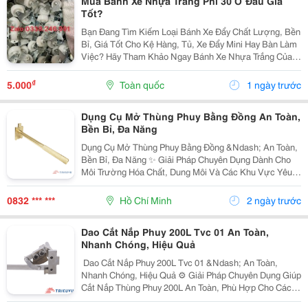
Mua Bánh Xe Nhựa Trắng Phi 30 Ở Đâu Giá
Tốt?
Bạn Đang Tìm Kiếm Loại Bánh Xe Đẩy Chất Lượng, Bền
Bỉ, Giá Tốt Cho Kệ Hàng, Tủ, Xe Đẩy Mini Hay Bàn Làm
Việc? Hãy Tham Khảo Ngay Bánh Xe Nhựa Trắng Của
Shop Chúng Tôi Bánh Xe Phi 30 Lắp Ngăn Kéo Giường,
Bánh Xe Cố Định Một Chiều Dùng Trong Nội Thất...
₫
5.000
Toàn quốc
1 ngày trước
Dụng Cụ Mở Thùng Phuy Bằng Đồng An Toàn,
Bền Bỉ, Đa Năng
Dụng Cụ Mở Thùng Phuy Bằng Đồng &Ndash; An Toàn,
Bền Bỉ, Đa Năng ✨ Giải Pháp Chuyên Dụng Dành Cho
Môi Trường Hóa Chất, Dung Môi Và Các Khu Vực Yêu
Cầu Hạn Chế Phát Sinh Tia Lửa. ✨ Ưu Điểm Nổi Bật: ✅
Chất Liệu Đồng Chống Phát Tia Lửa , Góp Phần...
0832 *** ***
Hồ Chí Minh
2 ngày trước
Dao Cắt Nắp Phuy 200L Tvc 01 An Toàn,
Nhanh Chóng, Hiệu Quả
️ Dao Cắt Nắp Phuy 200L Tvc 01 &Ndash; An Toàn,
Nhanh Chóng, Hiệu Quả ⚙️ Giải Pháp Chuyên Dụng Giúp
Cắt Nắp Thùng Phuy 200L An Toàn, Phù Hợp Cho Các
Môi Trường Làm Việc Với Hóa Chất, Dung Môi Và Chất