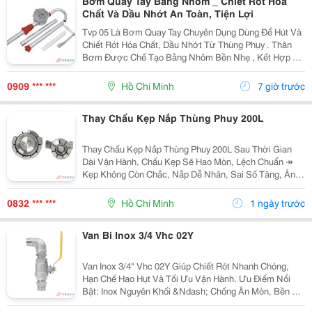
Bơm Quay Tay Bằng Nhôm _ Chiết Rót Hóa
Chất Và Dầu Nhớt An Toàn, Tiện Lợi
Tvp 05 Là Bơm Quay Tay Chuyên Dụng Dùng Để Hút Và
Chiết Rót Hóa Chất, Dầu Nhớt Từ Thùng Phuy . Thân
Bơm Được Chế Tạo Bằng Nhôm Bền Nhẹ , Kết Hợp Cơ
Chế Quay Tay 360&Deg; Giúp Vận Hành Êm, Thao Tác
Dễ Dàng Và Không Cần Sử Dụng Nguồn Điện. Thông
0909 *** ***
Hồ Chí Minh
7 giờ trước
Tin...
Thay Chấu Kẹp Nắp Thùng Phuy 200L
Thay Chấu Kẹp Nắp Thùng Phuy 200L Sau Thời Gian
Dài Vận Hành, Chấu Kẹp Sẽ Hao Mòn, Lệch Chuẩn ↠
Kẹp Không Còn Chắc, Nắp Dễ Nhăn, Sai Số Tăng, Ảnh
Hưởng Trực Tiếp Đến Chất Lượng Đóng Gói. Giải
Pháp? Thay Chấu Kẹp Định Kỳ Sau 1&Ndash;2...
0832 *** ***
Hồ Chí Minh
1 ngày trước
Van Bi Inox 3/4 Vhc 02Y
Van Inox 3/4" Vhc 02Y Giúp Chiết Rót Nhanh Chóng,
Hạn Chế Hao Hụt Và Tối Ưu Vận Hành. Ưu Điểm Nổi
Bật: Inox Nguyên Khối &Ndash; Chống Ăn Mòn, Bền Bỉ
Trong Môi Trường Hóa Chất Chuẩn Ren 3/4" &Ndash;