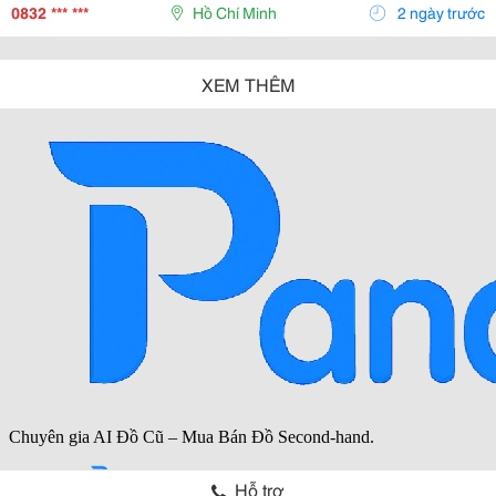
Dễ Cháy. ✨ Ưu Điểm Nổi Bật: ✅ Thiết Kế Hạn Chế...
0832 *** ***
Hồ Chí Minh
2 ngày trước
XEM THÊM
Hỗ trợ