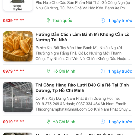
Phù Hợp Cho Các Sản Phẩm Nội Thất Gỗ Công Nghiệp
Như Giường, Tủ, Bàn Ghế Và Hộc Kéo. Bánh Xe Phi 30
Lắp Ngăn Kéo Giường Là Lựa Chọn Hoàn Hảo Giúp
Ngăn Kéo Vận Hành Êm Ái, Không Gây Tiếng Ồn. Được
0339 *** ***
Toàn quốc
1 ngày trước
Sử...
Hướng Dẫn Cách Làm Bánh Mì Không Cần Lò
Nướng Tại Nhà
Rước Khi Bắt Tay Vào Làm Bánh Mì, Nhiều Người
Thường Nghĩ Rằng Phải Có Lò Nướng Mới Thành
Công. Tuy Nhiên, Chỉ Với Nồi Chiên Không Dầu Hoặc
Nồi Cơm Điện , Bạn Vẫn Có Thể Làm Được Những
Chiếc Bánh Mì Mềm Xốp, Thơm Ngon Ngay Tại Nhà Mà
0979 *** ***
Hồ Chí Minh
1 ngày trước
Không Cần Đầu Tư...
Thi Công Hàng Rào Lưới B40 Giá Rẻ Tại Bình
Dương, Tp Hồ Chí Minh
Cơ Khí Xây Dựng Nam Phát Bình Dương Hotline:
0919.375.249 &Ndash; 0987.334.464 Mr Nam Email:
Thicongnamphat@Gmail.com Cơ Khí Nam Phát Chuyên
Thi Công Hàng Rào Lưới B40 Trọn Gói Tại Bình Dương ,
Tp Hồ Chí Minh Và Các Tỉnh Lân Cận 1. Bảng Giá...
0919 *** ***
Hồ Chí Minh
1 ngày trước