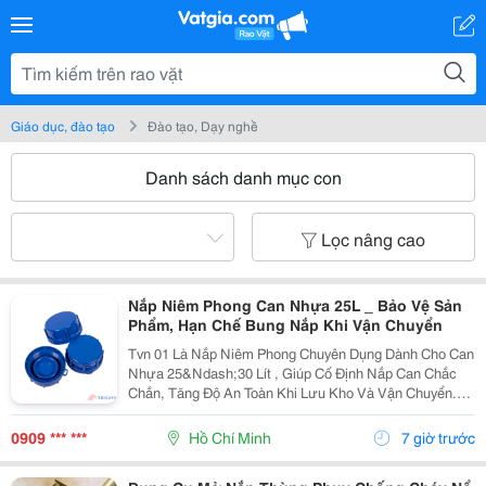
Giáo dục, đào tạo
Đào tạo, Dạy nghề
Danh sách danh mục con
Lọc nâng cao
Nắp Niêm Phong Can Nhựa 25L _ Bảo Vệ Sản
Phẩm, Hạn Chế Bung Nắp Khi Vận Chuyển
Tvn 01 Là Nắp Niêm Phong Chuyên Dụng Dành Cho Can
Nhựa 25&Ndash;30 Lít , Giúp Cố Định Nắp Can Chắc
Chắn, Tăng Độ An Toàn Khi Lưu Kho Và Vận Chuyển.
Được Sản Xuất Từ Nhựa Chất Lượng Cao , Sản Phẩm
Có Nhiều Màu Sắc Để Thuận Tiện Phân Loại Và Nhận
0909 *** ***
Hồ Chí Minh
7 giờ trước
Diện...