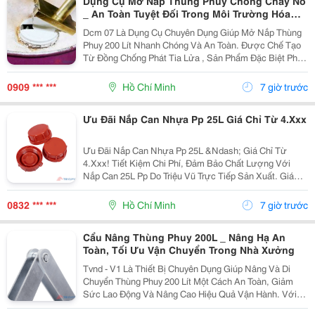
Dụng Cụ Mở Nắp Thùng Phuy Chống Cháy Nổ
_ An Toàn Tuyệt Đối Trong Môi Trường Hóa
Chất
Dcm 07 Là Dụng Cụ Chuyên Dụng Giúp Mở Nắp Thùng
Phuy 200 Lít Nhanh Chóng Và An Toàn. Được Chế Tạo
Từ Đồng Chống Phát Tia Lửa , Sản Phẩm Đặc Biệt Phù
Hợp Cho Các Khu Vực Làm Việc Có Nguy Cơ Cháy Nổ
Như Kho Xăng Dầu, Hóa Chất Và Dung Môi. Thông
0909 *** ***
Hồ Chí Minh
7 giờ trước
Tin...
Ưu Đãi Nắp Can Nhựa Pp 25L Giá Chỉ Từ 4.Xxx
Ưu Đãi Nắp Can Nhựa Pp 25L &Ndash; Giá Chỉ Từ
4.Xxx! Tiết Kiệm Chi Phí, Đảm Bảo Chất Lượng Với
Nắp Can 25L Pp Do Triệu Vũ Trực Tiếp Sản Xuất. Giá
Ưu Đãi Chỉ Từ 4.Xxx/Cái (Giá Cũ 7.Xxx/Cái). ✅ Nhựa
Pp Nguyên Sinh Bền Chắc, Chịu Nhiệt Và Kháng...
0832 *** ***
Hồ Chí Minh
7 giờ trước
Cẩu Nâng Thùng Phuy 200L _ Nâng Hạ An
Toàn, Tối Ưu Vận Chuyển Trong Nhà Xưởng
Tvnd - V1 Là Thiết Bị Chuyên Dụng Giúp Nâng Và Di
Chuyển Thùng Phuy 200 Lít Một Cách An Toàn, Giảm
Sức Lao Động Và Nâng Cao Hiệu Quả Vận Hành. Với
Kết Cấu Thép Xi Mạ Chắc Chắn Cùng Tải Trọng Lên Đến