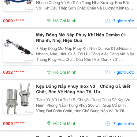
Nhanh Chóng Và An Toàn Trong Nhà Xưởng, Kho Bãi.
Với Kết Cấu Thép Sơn Chắc Chắn Và Đường Kính 620
Mm , Sản Phẩm Giúp Vận Chuyển Thùng Phuy Linh
Hoạt, Giảm Công Sức Và Nâng Cao Hiệu Quả Làm
0909 *** ***
Hồ Chí Minh
7 giờ trước
Việc....
Máy Đóng Mở Nắp Phuy Khí Nén Dcmkn 01
Nhanh, Nhẹ, Hiệu Quả
⚡ Máy Đóng Mở Nắp Phuy Khí Nén Dcmkn 01 &Ndash;
Nhanh, Nhẹ, Hiệu Quả! Tối Ưu Công Việc Đóng Mở Nắp
Thùng Phuy Hóa Chất, Dầu Nhớt Với Dcmkn 01
&Ndash; Giải Pháp Giúp Tiết Kiệm Thời Gian Và Giảm
Sức Lao Động. ✅ Một Đầu Máy Sử Dụng Cho Cả Đóng
0832 *** ***
Hồ Chí Minh
7 giờ trước
Và Mở...
Kẹp Đóng Nắp Phuy Inox V3 _ Chống Gỉ, Siết
Chặt, Bảo Vệ Hàng Hóa Tối Ưu
Tvkn 03_V3 Là Thiết Bị Chuyên Dụng Dùng Để Kẹp Và
Niêm Phong Nắp Thùng Phuy 200 Lít , Giúp Cố Định
Vòng Đai Chắc Chắn, Hạn Chế Bung Nắp Và Rò Rỉ
Trong Quá Trình Lưu Kho, Vận Chuyển. Được Chế Tạo
Từ Inox Không Gỉ , Sản Phẩm Có Độ Bền Vượt Trội,
0909 *** ***
Hồ Chí Minh
7 giờ trước
Thích...