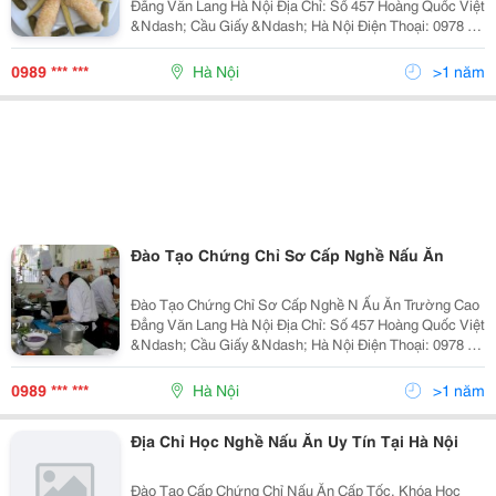
Đẳng Văn Lang Hà Nội Địa Chỉ: Số 457 Hoàng Quốc Việt
&Ndash; Cầu Giấy &Ndash; Hà Nội Điện Thoại: 0978 86
86 12 ( Gặp Mai &Ndash; Phòng Đào Tạo Tuyển Sinh) -
Like Fanpage Để Cập Nhật Thông T
0989 *** ***
Hà Nội
>1 năm
Đào Tạo Chứng Chỉ Sơ Cấp Nghề Nấu Ăn
Đào Tạo Chứng Chỉ Sơ Cấp Nghề N Ấu Ăn Trường Cao
Đẳng Văn Lang Hà Nội Địa Chỉ: Số 457 Hoàng Quốc Việt
&Ndash; Cầu Giấy &Ndash; Hà Nội Điện Thoại: 0978 86
86 12 ( Gặp Mai &Ndash; Phòng Đào Tạo Tuyển Sinh) -
Like Fanpage Để Cập Nhật Thông T
0989 *** ***
Hà Nội
>1 năm
Địa Chỉ Học Nghề Nấu Ăn Uy Tín Tại Hà Nội
Đào Tạo Cấp Chứng Chỉ Nấu Ăn Cấp Tốc, Khóa Học