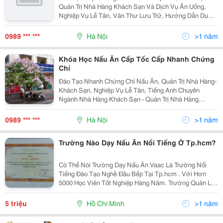
Quản Trị Nhà Hàng Khách Sạn Và Dịch Vụ Ăn Uống,
Nghiệp Vụ Lễ Tân, Văn Thư Lưu Trữ, Hướng Dẫn Du
Lịch Đào Tạo Cấp Nhanh Chứng Chỉ Các Chương Trình
Sau: 1. Hệ Ngắn Hạn ( 3 Tháng, 6 Tháng, 9 Tháng) (H
0989 *** ***
Hà Nội
>1 năm
Khóa Học Nấu Ăn Cấp Tốc Cấp Nhanh Chứng
Chỉ
Đào Tạo Nhanh Chứng Chỉ Nấu Ăn, Quản Trị Nhà Hàng-
Khách Sạn, Nghiệp Vụ Lễ Tân, Tiếng Anh Chuyên
Ngành Nhà Hàng Khách Sạn - Quản Trị Nhà Hàng
Khách Sạn ( Lễ Tân, Bàn, Bar, Buồng Phòng, Nghiệp Vụ
Lưu Trú, Kỹ Năng Lãnh Đạo, Kỹ Năng Thuyết Khách,
0989 *** ***
Hà Nội
>1 năm
Thực Hà
Trường Nào Dạy Nấu Ăn Nổi Tiếng Ở Tp.hcm?
Có Thể Nói Trường Dạy Nấu Ăn Vaac Là Trường Nổi
Tiếng Đào Tạo Nghề Đầu Bếp Tại Tp.hcm . Với Hơn
5000 Học Viên Tốt Nghiệp Hàng Năm. Trường Quản Lý
Khách Sạn Việt Úc Được Xem Là Cái Nôi Cung Cấp
Nguồn Nhân Lực Tay Nghề Cao Cho Thị Trường Nhà
5 triệu
Hồ Chí Minh
>1 năm
Hàng Khách