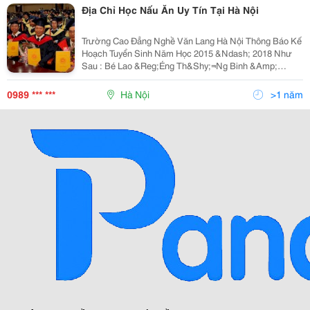
Địa Chỉ Học Nấu Ăn Uy Tín Tại Hà Nội
Trường Cao Đẳng Nghề Văn Lang Hà Nội Thông Báo Kế
Hoạch Tuyển Sinh Năm Học 2015 &Ndash; 2018 Như
Sau : Bé Lao &Reg;Éng Th&Shy;⫬Ng Binh &Amp;
X&Middot; Héi Tr&Shy;Êng Cao &Reg;&Frac14;Ng
Nghò V&Uml;N Lang H&Micro; Néi Cơ Sở 1: To
0989 *** ***
Hà Nội
>1 năm