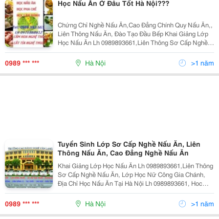
Học Nấu Ăn Ở Đâu Tốt Hà Nội???
Chứng Chỉ Nghề Nấu Ăn,Cao Đẳng Chính Quy Nấu Ăn,,
Liên Thông Nấu Ăn, Đào Tạo Đầu Bếp Khai Giảng Lớp
Học Nấu Ăn Lh 0989893661,Liên Thông Sơ Cấp Nghề
Nấu Ăn, Lớp Học Nữ Công Gia Chánh, Địa Chỉ Học Nấu
Ăn Tại Hà Nội Lh 0989893661, Hoc Nau An O Dau
0989 *** ***
Hà Nội
>1 năm
Tuyển Sinh Lớp Sơ Cấp Nghề Nấu Ăn, Liên
Thông Nấu Ăn, Cao Đẳng Nghề Nấu Ăn
Khai Giảng Lớp Học Nấu Ăn Lh 0989893661,Liên Thông
Sơ Cấp Nghề Nấu Ăn, Lớp Học Nữ Công Gia Chánh,
Địa Chỉ Học Nấu Ăn Tại Hà Nội Lh 0989893661, Hoc
Nau An O Dau Tot, Khoa Hoc Nau An, Dao Tao So Cap
Nghe Nau An,Hoc Nghe Ky Thuat Che Bien Mon An.
0989 *** ***
Hà Nội
>1 năm