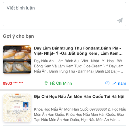
Gợi ý cho bạn
Dạy Làm Bánhtrung Thu Fondant,Bánh Pía -
Việt- Nhật- Ý -Oa ,Bắt Bông Kem , Làm Kem
Tươi ( Ice-Cream ) .Sốt Mayonnaise, Tp.hcm
Dạy Nấu Ăn - Làm Bánh Âu - Việt - Nhật - Ý - Hoa - Bắt
Bông Kem Và Làm Kem Tươi ( Ice-Cream ) ** Dạy Làm ,
Nấu Ăn , Bánh Trung Thu - Bánh Pía ( Bánh Lột Da ) -
Bánh Bao Các Loại . ** Dạy Làm Chả Lụa Các Loại - Paté
- Jambon - Xúc Xích . *
0903 *** ***
Hồ Chí Minh
>1 năm
Địa Chỉ Học Nấu Ăn Món Hàn Quốc Tại Hà Nội
Khóa Học Nấu Ăn Món Hàn Quốc 0978868612, Học Nấu
Món Ăn Hàn Quốc, Khóa Học Nấu Món Hàn Quốc, Đào
Tạo Nấu Món Ăn Hàn Quốc, Học Nấu Món Ăn Hàn
Quốc, Khóa Học Nấu Món Hàn Quốc, Dạy Nấu Món Ăn