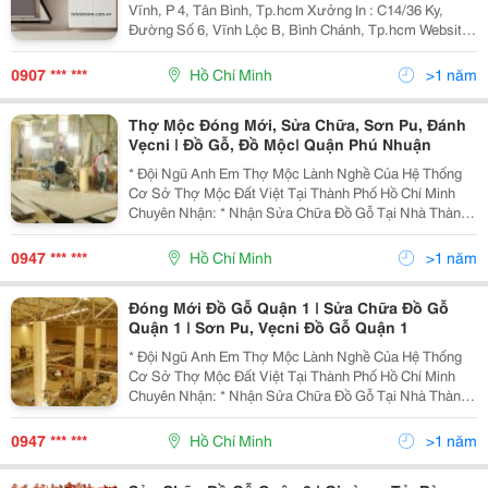
Vĩnh, P 4, Tân Bình, Tp.hcm Xưởng In : C14/36 Ky,
Đường Số 6, Vĩnh Lộc B, Bình Chánh, Tp.hcm Website:
Www.tnlvietnam.com.vn Hoặc:
Http://Www.vatgia.com/Tnlvietnam . Chuyên Sản Xuất
0907 *** ***
Hồ Chí Minh
>1 năm
Thợ Mộc Đóng Mới, Sửa Chữa, Sơn Pu, Đánh
Vẹcni | Đồ Gỗ, Đồ Mộc| Quận Phú Nhuận
* Đội Ngũ Anh Em Thợ Mộc Lành Nghề Của Hệ Thống
Cơ Sở Thợ Mộc Đất Việt Tại Thành Phố Hồ Chí Minh
Chuyên Nhận: * Nhận Sửa Chữa Đồ Gỗ Tại Nhà Thành
Phố Hồ Chí Minh - Sửa Chữa Cửa Sổ, Cửa Thông
Phòng, Cửa Đi Bị Sập Xệ Khó Đóng Hư Hỏng Cong
0947 *** ***
Hồ Chí Minh
>1 năm
Vênh. - Sử
Đóng Mới Đồ Gỗ Quận 1 | Sửa Chữa Đồ Gỗ
Quận 1 | Sơn Pu, Vẹcni Đồ Gỗ Quận 1
* Đội Ngũ Anh Em Thợ Mộc Lành Nghề Của Hệ Thống
Cơ Sở Thợ Mộc Đất Việt Tại Thành Phố Hồ Chí Minh
Chuyên Nhận: * Nhận Sửa Chữa Đồ Gỗ Tại Nhà Thành
Phố Hồ Chí Minh - Sửa Chữa Cửa Sổ, Cửa Thông
Phòng, Cửa Đi Bị Sập Xệ Khó Đóng Hư Hỏng Cong
0947 *** ***
Hồ Chí Minh
>1 năm
Vênh. - Sử