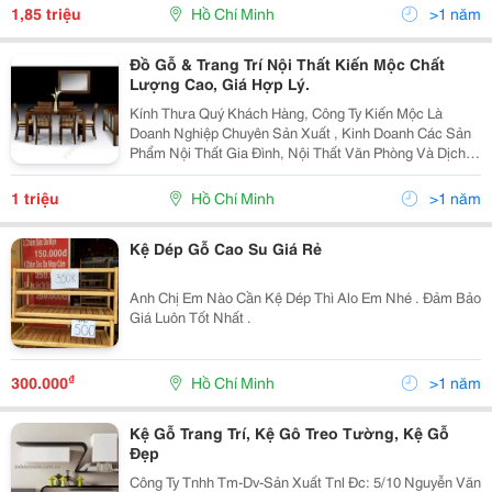
Cao Không Gian Của Diện Tường Một Cách Khéo...
1,85 triệu
Hồ Chí Minh
>1 năm
Đồ Gỗ & Trang Trí Nội Thất Kiến Mộc Chất
Lượng Cao, Giá Hợp Lý.
Kính Thưa Quý Khách Hàng, Công Ty Kiến Mộc Là
Doanh Nghiệp Chuyên Sản Xuất , Kinh Doanh Các Sản
Phẩm Nội Thất Gia Đình, Nội Thất Văn Phòng Và Dịch
Vụ Trang Trí Nội Thất . Với Diện Tích Nhà Xưởng Hơn
500 M 2 Cùng Với Dây Chuyền Máy Móc Hiện Đại Và...
1 triệu
Hồ Chí Minh
>1 năm
Kệ Dép Gỗ Cao Su Giá Rẻ
Anh Chị Em Nào Cần Kệ Dép Thì Alo Em Nhé . Đảm Bảo
Giá Luôn Tốt Nhất .
₫
300.000
Hồ Chí Minh
>1 năm
Kệ Gỗ Trang Trí, Kệ Gô Treo Tường, Kệ Gỗ
Đẹp
Công Ty Tnhh Tm-Dv-Sản Xuất Tnl Đc: 5/10 Nguyễn Văn