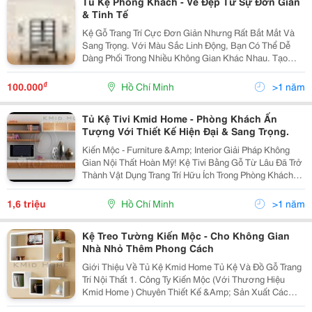
Tủ Kệ Phòng Khách - Vẻ Đẹp Từ Sự Đơn Giản
& Tinh Tế
Kệ Gỗ Trang Trí Cực Đơn Giản Nhưng Rất Bắt Mắt Và
Sang Trọng. Với Màu Sắc Linh Động, Bạn Có Thể Dễ
Dàng Phối Trong Nhiều Không Gian Khác Nhau. Tạo
Nên Sự Hài Hòa Màu Sắc Với Những Sản Phẩm Mà
Bạn Đang Có Trong Không Gian Nhỏ Xinh Cho Nhà Bạn.
₫
100.000
Hồ Chí Minh
>1 năm
Tủ Kệ...
Tủ Kệ Tivi Kmid Home - Phòng Khách Ấn
Tượng Với Thiết Kế Hiện Đại & Sang Trọng.
Kiến Mộc - Furniture &Amp; Interior Giải Pháp Không
Gian Nội Thất Hoàn Mỹ! Kệ Tivi Bằng Gỗ Từ Lâu Đã Trở
Thành Vật Dụng Trang Trí Hữu Ích Trong Phòng Khách
Của Mọi Gia Đình. Nếu Như Trước Kia Kệ Tivi Chỉ Đơn
Thuần Là Những Chiếc Bàn Để Tivi Hay...
1,6 triệu
Hồ Chí Minh
>1 năm
Kệ Treo Tường Kiến Mộc - Cho Không Gian
Nhà Nhỏ Thêm Phong Cách
Giới Thiệu Về Tủ Kệ Kmid Home Tủ Kệ Và Đồ Gỗ Trang
Trí Nội Thất 1. Công Ty Kiến Mộc (Với Thương Hiệu
Kmid Home ) Chuyên Thiết Kế &Amp; Sản Xuất Các
Dạng Tủ Kệ Theo Kiểu Dáng Hiện Đại, Sử Dụng Chiều