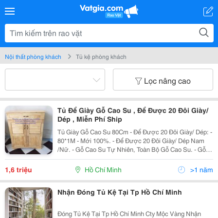
Nội thất phòng khách
Tủ kệ phòng khách
Lọc nâng cao
Tủ Để Giày Gỗ Cao Su , Để Được 20 Đôi Giày/
Dép , Miễn Phí Ship
Tủ Giày Gỗ Cao Su 80Cm - Để Được 20 Đôi Giày/ Dép: -
80*1M - Mới 100%. - Để Được 20 Đôi Giày/ Dép Nam
/Nữ. - Gỗ Cao Su Tự Nhiên, Toàn Bộ Gỗ Cao Su. - Gỗ
Đã Qua Xử Lý Mối Mọt , Cong Vênh. Miễn Phí Giao
Hàng Các Quận Hồ Chí Minh. ----------------
1,6 triệu
Hồ Chí Minh
>1 năm
Nhận Đóng Tủ Kệ Tại Tp Hồ Chí Minh
Đóng Tủ Kệ Tại Tp Hồ Chí Minh Cty Mộc Vàng Nhận