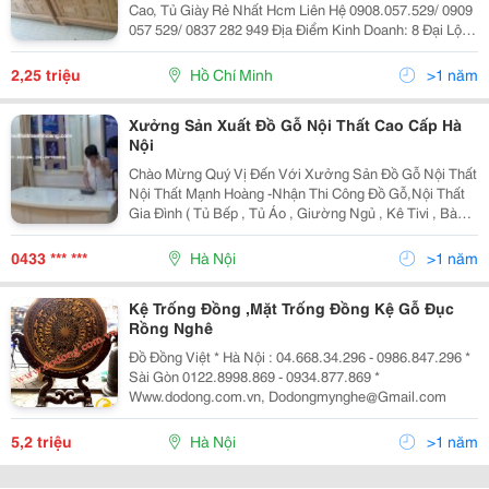
Cao, Tủ Giày Rẻ Nhất Hcm Liên Hệ 0908.057.529/ 0909
057 529/ 0837 282 949 Địa Điểm Kinh Doanh: 8 Đại Lộ Ii,
Kp3, Phường Phước Bình, Quận 9, Tp Hcm (Quý Khách
Có Thể Đến Xem Sản Phẩm Tại Cửa Hàng
2,25 triệu
Hồ Chí Minh
>1 năm
Xưởng Sản Xuất Đồ Gỗ Nội Thất Cao Cấp Hà
Nội
Chào Mừng Quý Vị Đến Với Xưởng Sản Đồ Gỗ Nội Thất
Nội Thất Mạnh Hoàng -Nhận Thi Công Đồ Gỗ,Nội Thất
Gia Đình ( Tủ Bếp , Tủ Áo , Giường Ngủ , Kê Tivi , Bàn
Nghế Ăn , Nội Thất Phòng Trẻ Em... -Nội Thất Văn
Phòng , Showrrom , Shop , Hội Chợ Triển Lãm...
0433 *** ***
Hà Nội
>1 năm
Kệ Trống Đồng ,Mặt Trống Đồng Kệ Gỗ Đục
Rồng Nghê
Đồ Đồng Việt * Hà Nội : 04.668.34.296 - 0986.847.296 *
Sài Gòn 0122.8998.869 - 0934.877.869 *
Www.dodong.com.vn, Dodongmynghe@Gmail.com
5,2 triệu
Hà Nội
>1 năm