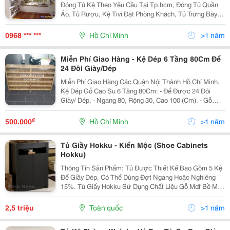
Đóng Tủ Kệ Theo Yêu Cầu Tại Tp.hcm, Đóng Tủ Quần
Áo, Tủ Rượu, Kệ Tivi Đặt Phòng Khách, Tủ Trưng Bày,
Kệ Trang Trí, Kệ Treo Tường, Kệ Giầy, Kệ Sách.......
Liên Hệ: Cty Tnhh Trang Trí Nội Thất Mộc V
0968 *** ***
Hồ Chí Minh
>1 năm
Miễn Phí Giao Hàng - Kệ Dép 6 Tầng 80Cm Để
24 Đôi Giày/Dép
Miễn Phí Giao Hàng Các Quận Nội Thành Hồ Chí Minh.
Kệ Dép Gỗ Cao Su 6 Tầng 80Cm: - Để Được 24 Đôi
Giày/ Dép. - Ngang 80, Rộng 30, Cao 100 (Cm). - Gỗ
Cao Su Tự Nhiên Đã Qua Xử Lí. - Màu Tự Nhiên. - Kệ
Chắc Chắn , Nhỏ Gọn , Tháo Lắp Dễ Dàng Khi Di C
₫
500.000
Hồ Chí Minh
>1 năm
Tủ Giầy Hokku - Kiến Mộc (Shoe Cabinets
Hokku)
Thông Tin Sản Phẩm: Tủ Được Thiết Kế Bao Gồm 5 Kệ
Để Giầy Dép, Có Thể Dùng Đợt Ngang Hoặc Nghiêng
15%. Tủ Giấy Hokku Sử Dụng Chất Liệu Gỗ Mdf Bề Mặt
Phủ Veneer Sồi (Oak) Hoặc Xoan Đào, Hoàn Thiện Sơn
Pu Màu Nâu Đậm Tạo Điểm Nhấn Ấn Tượng, Thích
2,5 triệu
Toàn quốc
>1 năm
Hợp...