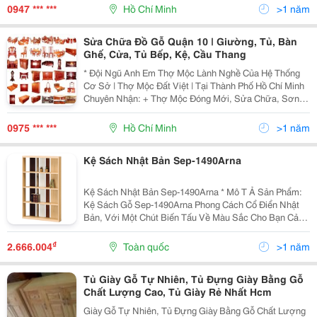
Cửa Thông Phòng, Cửa Đi Bị Sập Xệ Khó Đóng Hư
0947 *** ***
Hồ Chí Minh
>1 năm
Hỏng
Sửa Chữa Đồ Gỗ Quận 10 | Giường, Tủ, Bàn
Ghế, Cửa, Tủ Bếp, Kệ, Cầu Thang
* Đội Ngũ Anh Em Thợ Mộc Lành Nghề Của Hệ Thống
Cơ Sở | Thợ Mộc Đất Việt | Tại Thành Phố Hồ Chí Minh
Chuyên Nhận: + Thợ Mộc Đóng Mới, Sửa Chữa, Sơn
Pu, Đánh Bóng Vẹcni |Giường Gỗ | + Thợ Mộc Đóng
Mới, Sửa Chữa, Sơn Pu, Đánh Bóng Vẹcni Các Loại |Tủ
0975 *** ***
Hồ Chí Minh
>1 năm
Kệ Sách Nhật Bản Sep-1490Arna
Kệ Sách Nhật Bản Sep-1490Arna * Mô T Ả Sản Phẩm:
Kệ Sách Gỗ Sep-1490Arna Phong Cách Cổ Điển Nhật
Bản, Với Một Chút Biến Tấu Về Màu Sắc Cho Bạn Cảm
Giác Mới Lạ, Đơn Giản Mà Độc Đáo. Được Làm Từ
Chất Liệu Gỗ Mdf Cao Cấp, Sản Xuất Theo Qu
₫
2.666.004
Toàn quốc
>1 năm
Tủ Giày Gỗ Tự Nhiên, Tủ Đựng Giày Bằng Gỗ
Chất Lượng Cao, Tủ Giày Rẻ Nhất Hcm
Giày Gỗ Tự Nhiên, Tủ Đựng Giày Bằng Gỗ Chất Lượng