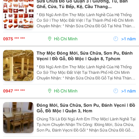
Sửa Chữa Đồ Gỗ Quận 3 | Giường, Tủ, Bàn
Ghế, Cửa, Tủ Bếp, Kệ, Cầu Thang...
* Đội Ngũ Anh Em Thợ Mộc Lành Nghề Của Hệ Thống
Cơ Sở | Thợ Mộc Đất Việt | Tại Thành Phố Hồ Chí Minh
Chuyên Nhận: * Nhận Sửa Chữa Đồ Gỗ Tại Nhà Thành
Phố Hồ Chí Minh - Sửa Chữa Cửa Sổ, Cửa Thông
Phòng, Cửa Đi Bị Sập Xệ Khó Đóng Hư Hỏng Cong
0975 *** ***
Hồ Chí Minh
>1 năm
Vênh.
Thợ Mộc Đóng Mới, Sửa Chữa, Sơn Pu, Đánh
Vẹcni | Đồ Gỗ, Đồ Mộc | Quận 8, Tphcm
* Đội Ngũ Anh Em Thợ Mộc Lành Nghề Của Hệ Thống
Cơ Sở Thợ Mộc Đất Việt Tại Thành Phố Hồ Chí Minh
Chuyên Nhận: * Nhận Sửa Chữa Đồ Gỗ Tại Nhà Thành
Phố Hồ Chí Minh - Sửa Chữa Cửa Sổ, Cửa Thông
Phòng, Cửa Đi Bị Sập Xệ Khó Đóng Hư Hỏng Cong
0947 *** ***
Hồ Chí Minh
>1 năm
Vênh. - Sử
Đóng Mới, Sửa Chữa, Sơn Pu, Đánh Vẹcni | Đồ
Gỗ, Đồ Mộc | Quận 3, Hcm
Chúng Tôi Là Đội Ngũ Anh Em |Thợ Mộc| Lành Nghề Tại
Tp.hcm Chuyên Nhận Thi Công: |Đóng Mới, Sửa Chữa,
Sơn Pu, Đánh Vẹcni Đồ Gỗ| * Nhận Sửa Chữa Đồ Gỗ
Tại Nhà Thành Phố Hồ Chí Minh - Sửa Chữa Cửa Sổ,