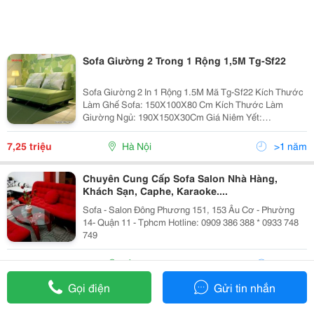
Sofa Giường 2 Trong 1 Rộng 1,5M Tg-Sf22
Sofa Giường 2 In 1 Rộng 1.5M Mã Tg-Sf22 Kích Thước
Làm Ghế Sofa: 150X100X80 Cm Kích Thước Làm
Giường Ngủ: 190X150X30Cm Giá Niêm Yết:
8.500.000Đ/Chiếc Giá Giảm: 7.250.000Đ/Chiếc Sofa
Giường 2 Trong 1 Là Món Nội Thất Hiện Đại Và Tiết
7,25 triệu
Hà Nội
>1 năm
Kiệm C
Chuyên Cung Cấp Sofa Salon Nhà Hàng,
Khách Sạn, Caphe, Karaoke....
Sofa - Salon Đông Phương 151, 153 Âu Cơ - Phường
14- Quận 11 - Tphcm Hotline: 0909 386 388 * 0933 748
749
0909 *** ***
Hồ Chí Minh
>1 năm
Gọi điện
Gửi tin nhắn