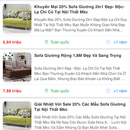
Khuyến Mại 20% Sofa Giường 2In1 Đẹp- Độc-
Lạ Chỉ Có Tại Nội Thất Mkc
Khuyến Mại 20% Sofa Giường 2In1 Đẹp-Độc-Lạ Chỉ Duy
Nhất Tại Nội Thất Mkc Bạn Muốn Không Gian Nhà Đẹp
Mà Lạ Mắt? Bạn Thường Xuyên Có Khách Đến Nhà
Chơi Và Ở Lại Qua Đêm, Nhưng Bạn Băn Khoăn Là
Không Biết Bố Trí Người Quen Của Mình
6,84 triệu
Toàn quốc
>1 năm
Sofa Giường Rộng 1,8M Đẹp Và Sang Trọng
Sofa Giường 2In1 Đẹp - Độc- Lạ Chỉ Có Tại Nội Thất
Mkc Bạn Thường Xuyên Có Khách Đến Nhà Chơi Và Ở
Lại Qua Đêm, Nhưng Bạn Băn Khoăn Là Không Biết Bố
Trí Người Quen Của Mình Ngủ Ở Đâu. Thì Đây Sofa
Giường 2 In 1 Là Một
7,88 triệu
Toàn quốc
>1 năm
Giải Nhiệt Với Sale 20% Các Mẫu Sofa Giường
Tại Nội Thất Mkc
Giải Nhiệt Với Sale 20% Các Mẫu Sofa Giường Tại Nội
Thất Mkc Đã Rẻ Nay Còn Được Sale Nữa Ạ... Lướt Nội
Thất Mkc Và Sắm Những Gì Bạn Muốn Nhé! Sofa