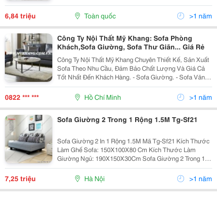
Giường Được Bọc Bên Ngoài Bởi L
6,84 triệu
Toàn quốc
>1 năm
Công Ty Nội Thất Mỹ Khang: Sofa Phòng
Khách,Sofa Giường, Sofa Thư Giãn... Giá Rẻ
Công Ty Nội Thất Mỹ Khang Chuyên Thiết Kế, Sản Xuất
Sofa Theo Nhu Cầu, Đảm Bảo Chất Lượng Và Giá Cả
Tốt Nhất Đến Khách Hàng. - Sofa Giường. - Sofa Văn
Phòng. - Sofa Gia Đình. - Sofa Thư Giãn. - Sofa Cafe. -
Sofa Karaoke. Mọi T
0822 *** ***
Hồ Chí Minh
>1 năm
Sofa Giường 2 Trong 1 Rộng 1.5M Tg-Sf21
Sofa Giường 2 In 1 Rộng 1.5M Mã Tg-Sf21 Kích Thước
Làm Ghế Sofa: 150X100X80 Cm Kích Thước Làm
Giường Ngủ: 190X150X30Cm Sofa Giường 2 Trong 1
Là Món Nội Thất Hiện Đại Và Tiết Kiệm Cho Không Gian
Nhà Bạn. Lựa Chọn Sofa Giường Đa Năng Chính Là M
7,25 triệu
Hà Nội
>1 năm