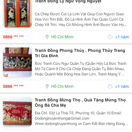
Tranh Đồng Lý Ngư Vọng Nguyệt
Cá Chép Được Coi Là Linh Vật Giúp Con Người Giao
Hòa Với Trời Đất, Đó Là Hình Ảnh Táo Quân Cưỡi Cá
Chép Về Trời. Hay Có Những Hình Ảnh Được Văn Học
Nhắc Đến Như &Quot;Cá Chép Hóa Rồng&Quot; Hay
&Quot;Cá Chép Vượt Vũ Môn&Quot; Thể Hiện Ý Chí
0866 *** ***
Hồ Chí Minh
>1 năm
Vươn Lên Thỏa Chí Tiến Thủ. C
Tranh Đồng Phong Thủy , Phong Thủy Trang
Trí Gia Đình
Bức Tranh Cửu Ngư Quần Tụ (Quần Hội) Là Bức Tranh
Mô Tả Cảnh 9 Chú Cá Chép Đang Quần Tụ Bên Nhau,
Hoặc Quanh Một Bông Hoa Sen Lớn. Tranh Mang Ý
Nghĩa Sự Dư Dả , Sung Túc Bền Lâu, Tài Lộc Dồi Dào
Cho Người Sở Hữu Nó. Trong Kinh Doanh Cá Chép Còn
0866 *** ***
Hồ Chí Minh
>1 năm
Là Bi
Tranh Đồng Mừng Thọ , Quà Tặng Mừng Thọ
Ông Bà Cha Mẹ
Địa Chỉ: 532 Lý Thái Tổ, Phường 10, Quận 10 Email:
Dodongtruyenthong@Gmail.com
Www:dodongtruyenthong.vn Cam Kết Bán Hàng Đúng
Giá,Đúng Chất Lượng Uy Tín Là Hàng Đầu Đt: