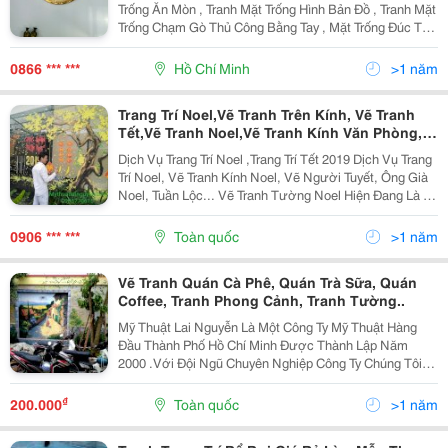
Trống Ăn Mòn , Tranh Mặt Trống Hình Bản Đồ , Tranh Mặt
Trống Chạm Gò Thủ Công Bằng Tay , Mặt Trống Đúc Tư
Vấn 0984246198 532 Lý Thái Tổ P10 Q10 Mặt Trống
Chạm Thủ Công Mặt Trống Hình
0866 *** ***
Hồ Chí Minh
>1 năm
Trang Trí Noel,Vẽ Tranh Trên Kính, Vẽ Tranh
Tết,Vẽ Tranh Noel,Vẽ Tranh Kính Văn Phòng,
Trang Trí Tết
Dịch Vụ Trang Trí Noel ,Trang Trí Tết 2019 Dịch Vụ Trang
Trí Noel, Vẽ Tranh Kính Noel, Vẽ Người Tuyết, Ông Già
Noel, Tuần Lộc... Vẽ Tranh Tường Noel Hiện Đang Là 1
Trong Các Phong Trào Khá Ấn Tượng Hiện Nay Trong
Dịp Lễ Cuối Năm. Việc Vẽ
0906 *** ***
Toàn quốc
>1 năm
Vẽ Tranh Quán Cà Phê, Quán Trà Sữa, Quán
Coffee, Tranh Phong Cảnh, Tranh Tường..
Mỹ Thuật Lai Nguyễn Là Một Công Ty Mỹ Thuật Hàng
Đầu Thành Phố Hồ Chí Minh Được Thành Lập Năm
2000 .Với Đội Ngũ Chuyên Nghiệp Công Ty Chúng Tôi
Đã Không Ngừng Tìm Kiếm Chân Lý Có Tính Chất Lý
Tưởng Về Mỹ Thuật Để Tạo Nên Những Tác Phẩm Đẹp,
₫
200.000
Toàn quốc
>1 năm
Mang Đến