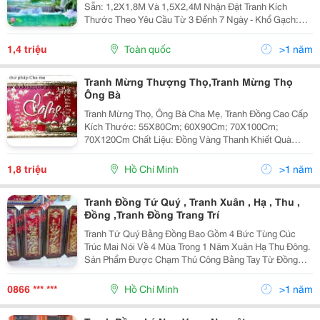
Sẵn: 1,2X1,8M Và 1,5X2,4M Nhận Đặt Tranh Kích
Thước Theo Yêu Cầu Từ 3 Đếnh 7 Ngày - Khổ Gạch:
60X60Cm Bằng Việc Sử Dụng Công Nghệ Phủ Nano
Mới Nhất Hiện Nay Trên Thị Trường Lên Bề Mặt Tran
1,4 triệu
Toàn quốc
>1 năm
Tranh Mừng Thượng Thọ,Tranh Mừng Thọ
Ông Bà
Tranh Mừng Thọ, Ông Bà Cha Mẹ, Tranh Đồng Cao Cấp
Kích Thước: 55X80Cm; 60X90Cm; 70X100Cm;
70X120Cm Chất Liệu: Đồng Vàng Thanh Khiết Quà
Mừng Thọ Ông Bà,Quà Mừng Thọ Bố Mẹ &Ndash; Quà
Mừng Thọ, Thượng Thọ, Thượng Thượng Thọ, Quà
1,8 triệu
Hồ Chí Minh
>1 năm
Chúc Thọ
Tranh Đồng Tứ Quý , Tranh Xuân , Hạ , Thu ,
Đồng ,Tranh Đồng Trang Trí
Tranh Tứ Quý Bằng Đồng Bao Gồm 4 Bức Tùng Cúc
Trúc Mai Nói Về 4 Mùa Trong 1 Năm Xuân Hạ Thu Đông.
Sản Phẩm Được Chạm Thủ Công Bằng Tay Từ Đồng
Vàng Liền Tấm. Khung Tranh Bằng Gỗ, Chạm Hoa Văn
Độc Đáo. Tranh Có Màu Vàng Óng, Nền Đen, Mặt Kính
0866 *** ***
Hồ Chí Minh
>1 năm
Chống Bụ