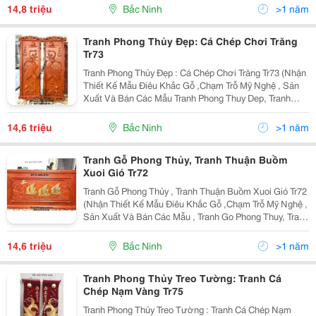
&Ndash; Tho &Ndash; Đức &Ndash; Tâm&Hellip;,
14,8 triệu
Bắc Ninh
>1 năm
Tranh Đi
Tranh Phong Thủy Đẹp: Cá Chép Chơi Trăng
Tr73
Tranh Phong Thủy Đẹp : Cá Chép Chơi Trăng Tr73 (Nhận
Thiết Kế Mẫu Điêu Khắc Gỗ ,Chạm Trỗ Mỹ Nghệ , Sản
Xuất Và Bán Các Mẫu Tranh Phong Thuy Dep, Tranh
Điêu Khắc Gỗ Mỹ Nghệ , Tranh Khac Go Ca Chep, Tranh
Go Phong Thuy, Tranh Gỗ Mỹ Nghệ Làm Quà Tặng, Q
14,6 triệu
Bắc Ninh
>1 năm
Tranh Gỗ Phong Thủy, Tranh Thuận Buồm
Xuoi Gió Tr72
Tranh Gỗ Phong Thủy , Tranh Thuận Buồm Xuoi Gió Tr72
(Nhận Thiết Kế Mẫu Điêu Khắc Gỗ ,Chạm Trỗ Mỹ Nghệ ,
Sản Xuất Và Bán Các Mẫu , Tranh Go Phong Thuy, Tranh
Khắc Gỗ Mỹ Nghệ Thuan Buom Xuoi Gio , Tranh Gỗ Mỹ
Nghệ Làm Quà Tặng, Quà Biếu, Tranh Dieu Kh
14,6 triệu
Bắc Ninh
>1 năm
Tranh Phong Thủy Treo Tường: Tranh Cá
Chép Nạm Vàng Tr75
Tranh Phong Thủy Treo Tường : Tranh Cá Chép Nạm