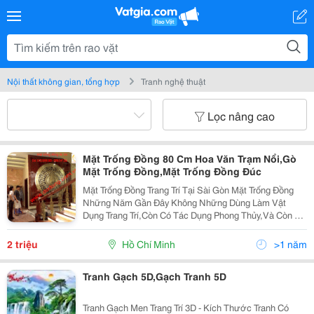
Nội thất không gian, tổng hợp
Tranh nghệ thuật
Lọc nâng cao
Mặt Trống Đồng 80 Cm Hoa Văn Trạm Nổi,Gò
Mặt Trống Đồng,Mặt Trống Đồng Đúc
Mặt Trống Đồng Trang Trí Tại Sài Gòn Mặt Trống Đồng
Những Năm Gần Đây Không Những Dùng Làm Vật
Dụng Trang Trí,Còn Có Tác Dụng Phong Thủy,Và Còn Có
Tác Dụng Quảng Bá Văn Hóa Việt Cho Bạn Bè Quốc Tế.
Tranh Mặt Trống Đồng Thường Được Dùng Làm Quà
2 triệu
Hồ Chí Minh
>1 năm
Tặn
Tranh Gạch 5D,Gạch Tranh 5D
Tranh Gạch Men Trang Trí 3D - Kích Thước Tranh Có