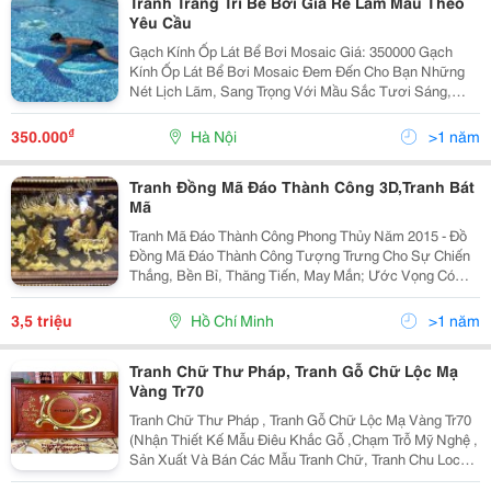
Tranh Trang Trí Bể Bơi Giá Rẻ Làm Mẫu Theo
Yêu Cầu
Gạch Kính Ốp Lát Bể Bơi Mosaic Giá: 350000 Gạch
Kính Ốp Lát Bể Bơi Mosaic Đem Đến Cho Bạn Những
Nét Lịch Lãm, Sang Trọng Với Mầu Sắc Tươi Sáng,
Nhẹ Nhàng.gạch Kính Ốp Lát Bể Bơi Mosaic Được Sản
Xuất Với Những Ý Tưởng Độc Đáo Như Bề Mặt Vân Đá
₫
350.000
Hà Nội
>1 năm
Tranh Đồng Mã Đáo Thành Công 3D,Tranh Bát
Mã
Tranh Mã Đáo Thành Công Phong Thủy Năm 2015 - Đồ
Đồng Mã Đáo Thành Công Tượng Trưng Cho Sự Chiến
Thắng, Bền Bỉ, Thăng Tiến, May Mắn; Ước Vọng Có
Được Cuộc Sống Thoải Mái , Chức Vụ Cao Và Cuộc
Sống Công Danh Rực Rõ; Nếu Bạn Đang Rơi Vào Tình
3,5 triệu
Hồ Chí Minh
>1 năm
Thế
Tranh Chữ Thư Pháp, Tranh Gỗ Chữ Lộc Mạ
Vàng Tr70
Tranh Chữ Thư Pháp , Tranh Gỗ Chữ Lộc Mạ Vàng Tr70
(Nhận Thiết Kế Mẫu Điêu Khắc Gỗ ,Chạm Trỗ Mỹ Nghệ ,
Sản Xuất Và Bán Các Mẫu Tranh Chữ, Tranh Chu Loc
Thu Phap, Bang Go Các Chữ - Phúc &Ndash; Lộc