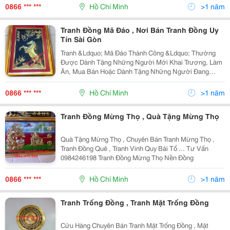
0984.246.198 - 0962.979.869 Tuổi Thọ Và Ý Nghĩa
0866 *** ***
Hồ Chí Minh
>1 năm
Mừng Thọ
Tranh Đồng Mã Đáo , Nơi Bán Tranh Đồng Uy
Tín Sài Gòn
Tranh &Ldquo; Mã Đáo Thành Công &Ldquo; Thường
Được Dành Tặng Những Người Mới Khai Trương, Làm
Ăn, Mua Bán Hoặc Dành Tặng Những Người Đang
Thăng Tiến Trong Sự Nghiệp. Riêng Đối Với Những Bức
Tranh Ngựa Phi Nước Đại Hoặc Ngựa Phi Trên Đồng Cỏ
0866 *** ***
Hồ Chí Minh
>1 năm
Thì Nhiề
Tranh Đồng Mừng Thọ , Quà Tặng Mừng Thọ
Quà Tặng Mừng Thọ , Chuyên Bán Tranh Mừng Thọ ,
Tranh Đồng Quê , Tranh Vinh Quy Bái Tổ ... Tư Vấn
0984246198 Tranh Đồng Mừng Thọ Nền Đồng
0866 *** ***
Hồ Chí Minh
>1 năm
Tranh Trống Đồng , Tranh Mặt Trống Đồng
Cửu Hàng Chuyên Bán Tranh Mặt Trống Đồng , Mặt