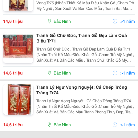
Vàng Tr75 (Nhận Thiết Kế Mẫu Điêu Khắc Gỗ ,Chạm Trỗ
Mỹ Nghệ , Sản Xuất Và Bán Các Mẫu , Tranh Bat Ma
Khắc Gỗ Mỹ Nghệ , Tranh Dieu Khac Go,Tranh Go Treo
Tuong, Tranh Go Phong Thuy, Tranh Gỗ Mỹ Nghệ Làm Q
14,6 triệu
Bắc Ninh
>1 năm
Tranh Gỗ Chữ Đức, Tranh Gỗ Đẹp Làm Quà
Biếu Tr71
Tranh Gỗ Chữ Đức , Tranh Gỗ Đẹp Làm Quà Biếu Tr71
(Nhận Thiết Kế Mẫu Điêu Khắc Gỗ ,Chạm Trỗ Mỹ Nghệ ,
Sản Xuất Và Bán Các Mẫu , Tranh Chữ Khắc Gỗ Mỹ
Nghệ , Tranh Dieu Khac Go,Tranh Go Treo Tuong, Tranh
Go Phong Thuy, Tranh Chữ Đức Gỗ Mỹ Nghệ Làm Quà
14,6 triệu
Bắc Ninh
>1 năm
Tranh Lý Ngư Vọng Nguyệt: Cá Chép Trông
Trăng Tr74
Tranh Lý Ngư Vọng Nguyệt : Cá Chép Trông Trăng Tr74
(Nhận Thiết Kế Mẫu Điêu Khắc Gỗ ,Chạm Trỗ Mỹ Nghệ ,
Sản Xuất Và Bán Các Mẫu Tranh Phong Thuy Dep, Tranh
Điêu Khắc Gỗ Mỹ Nghệ , Tranh Khac Go,Tranh Thuan
Buom Xuoi Gio, Tranh Go Phong Thuy, Tranh Gỗ
14,6 triệu
Bắc Ninh
>1 năm