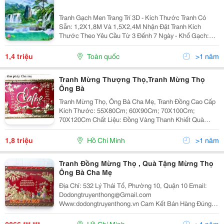
Tranh Gạch Men Trang Trí 3D - Kích Thước Tranh Có
Sẵn: 1,2X1,8M Và 1,5X2,4M Nhận Đặt Tranh Kích
Thước Theo Yêu Cầu Từ 3 Đếnh 7 Ngày - Khổ Gạch:
60X60Cm Bằng Việc Sử Dụng Công Nghệ Phủ Nano
Mới Nhất Hiện Nay Trên Thị Trường Lên Bề Mặt Tran
1,4 triệu
Toàn quốc
>1 năm
Tranh Mừng Thượng Thọ,Tranh Mừng Thọ
Ông Bà
Tranh Mừng Thọ, Ông Bà Cha Mẹ, Tranh Đồng Cao Cấp
Kích Thước: 55X80Cm; 60X90Cm; 70X100Cm;
70X120Cm Chất Liệu: Đồng Vàng Thanh Khiết Quà
Mừng Thọ Ông Bà,Quà Mừng Thọ Bố Mẹ &Ndash; Quà
Mừng Thọ, Thượng Thọ, Thượng Thượng Thọ, Quà
1,8 triệu
Hồ Chí Minh
>1 năm
Chúc Thọ
Tranh Đồng Mừng Thọ , Quà Tặng Mừng Thọ
Ông Bà Cha Mẹ
Địa Chỉ: 532 Lý Thái Tổ, Phường 10, Quận 10 Email:
Dodongtruyenthong@Gmail.com
Www:dodongtruyenthong.vn Cam Kết Bán Hàng Đúng
Giá,Đúng Chất Lượng Uy Tín Là Hàng Đầu Đt:
0984.246.198 - 0962.979.869 Tuổi Thọ Và Ý Nghĩa