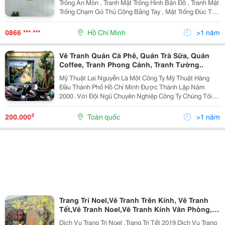
Trống Ăn Mòn , Tranh Mặt Trống Hình Bản Đồ , Tranh Mặt
Trống Chạm Gò Thủ Công Bằng Tay , Mặt Trống Đúc Tư
Vấn 0984246198 532 Lý Thái Tổ P10 Q10 Mặt Trống
Chạm Thủ Công Mặt Trống Hình
0866 *** ***
Hồ Chí Minh
>1 năm
Vẽ Tranh Quán Cà Phê, Quán Trà Sữa, Quán
Coffee, Tranh Phong Cảnh, Tranh Tường..
Mỹ Thuật Lai Nguyễn Là Một Công Ty Mỹ Thuật Hàng
Đầu Thành Phố Hồ Chí Minh Được Thành Lập Năm
2000 .Với Đội Ngũ Chuyên Nghiệp Công Ty Chúng Tôi
Đã Không Ngừng Tìm Kiếm Chân Lý Có Tính Chất Lý
Tưởng Về Mỹ Thuật Để Tạo Nên Những Tác Phẩm Đẹp,
₫
200.000
Toàn quốc
>1 năm
Mang Đến
Trang Trí Noel,Vẽ Tranh Trên Kính, Vẽ Tranh
Tết,Vẽ Tranh Noel,Vẽ Tranh Kính Văn Phòng,
Trang Trí Tết
Dịch Vụ Trang Trí Noel ,Trang Trí Tết 2019 Dịch Vụ Trang