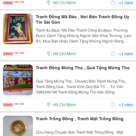
Độc Đáo. Tranh Có Màu Vàng Óng, Nền Đen, Mặt Kính
0866 *** ***
Hồ Chí Minh
>1 năm
Chống Bụ
Tranh Đồng Mã Đáo , Nơi Bán Tranh Đồng Uy
Tín Sài Gòn
Tranh &Ldquo; Mã Đáo Thành Công &Ldquo; Thường
Được Dành Tặng Những Người Mới Khai Trương, Làm
Ăn, Mua Bán Hoặc Dành Tặng Những Người Đang
Thăng Tiến Trong Sự Nghiệp. Riêng Đối Với Những Bức
Tranh Ngựa Phi Nước Đại Hoặc Ngựa Phi Trên Đồng Cỏ
0866 *** ***
Hồ Chí Minh
>1 năm
Thì Nhiề
Tranh Đồng Mừng Thọ , Quà Tặng Mừng Thọ
Quà Tặng Mừng Thọ , Chuyên Bán Tranh Mừng Thọ ,
Tranh Đồng Quê , Tranh Vinh Quy Bái Tổ ... Tư Vấn
0984246198 Tranh Đồng Mừng Thọ Nền Đồng
0866 *** ***
Hồ Chí Minh
>1 năm
Tranh Trống Đồng , Tranh Mặt Trống Đồng
Cửu Hàng Chuyên Bán Tranh Mặt Trống Đồng , Mặt