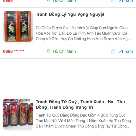
0866 *** ***
Hồ Chí Minh
>1 năm
Mừng Thọ
Tranh Đồng Lý Ngư Vọng Nguyệt
Cá Chép Được Coi Là Linh Vật Giúp Con Người Giao
Hòa Với Trời Đất, Đó Là Hình Ảnh Táo Quân Cưỡi Cá
Chép Về Trời. Hay Có Những Hình Ảnh Được Văn Học
Nhắc Đến Như &Quot;Cá Chép Hóa Rồng&Quot; Hay
&Quot;Cá Chép Vượt Vũ Môn&Quot; Thể Hiện Ý Chí
0866 *** ***
Hồ Chí Minh
>1 năm
Vươn Lên Thỏa Chí Tiến Thủ. C
Tranh Đồng Tứ Quý , Tranh Xuân , Hạ , Thu ,
Đồng ,Tranh Đồng Trang Trí
Tranh Tứ Quý Bằng Đồng Bao Gồm 4 Bức Tùng Cúc
Trúc Mai Nói Về 4 Mùa Trong 1 Năm Xuân Hạ Thu Đông.
Sản Phẩm Được Chạm Thủ Công Bằng Tay Từ Đồng
Vàng Liền Tấm. Khung Tranh Bằng Gỗ, Chạm Hoa Văn