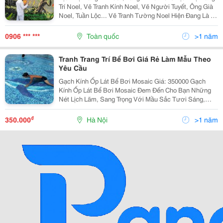
Trí Noel, Vẽ Tranh Kính Noel, Vẽ Người Tuyết, Ông Già
Noel, Tuần Lộc... Vẽ Tranh Tường Noel Hiện Đang Là 1
Trong Các Phong Trào Khá Ấn Tượng Hiện Nay Trong
Dịp Lễ Cuối Năm. Việc Vẽ
0906 *** ***
Toàn quốc
>1 năm
Tranh Trang Trí Bể Bơi Giá Rẻ Làm Mẫu Theo
Yêu Cầu
Gạch Kính Ốp Lát Bể Bơi Mosaic Giá: 350000 Gạch
Kính Ốp Lát Bể Bơi Mosaic Đem Đến Cho Bạn Những
Nét Lịch Lãm, Sang Trọng Với Mầu Sắc Tươi Sáng,
Nhẹ Nhàng.gạch Kính Ốp Lát Bể Bơi Mosaic Được Sản
Xuất Với Những Ý Tưởng Độc Đáo Như Bề Mặt Vân Đá
₫
350.000
Hà Nội
>1 năm