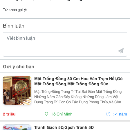
Từ khóa gợi ý:
Bình luận
Gợi ý cho bạn
Mặt Trống Đồng 80 Cm Hoa Văn Trạm Nổi,Gò
Mặt Trống Đồng,Mặt Trống Đồng Đúc
Mặt Trống Đồng Trang Trí Tại Sài Gòn Mặt Trống Đồng
Những Năm Gần Đây Không Những Dùng Làm Vật
Dụng Trang Trí,Còn Có Tác Dụng Phong Thủy,Và Còn Có
Tác Dụng Quảng Bá Văn Hóa Việt Cho Bạn Bè Quốc Tế.
Tranh Mặt Trống Đồng Thường Được Dùng Làm Quà
2 triệu
Hồ Chí Minh
>1 năm
Tặn
Tranh Gạch 5D,Gạch Tranh 5D