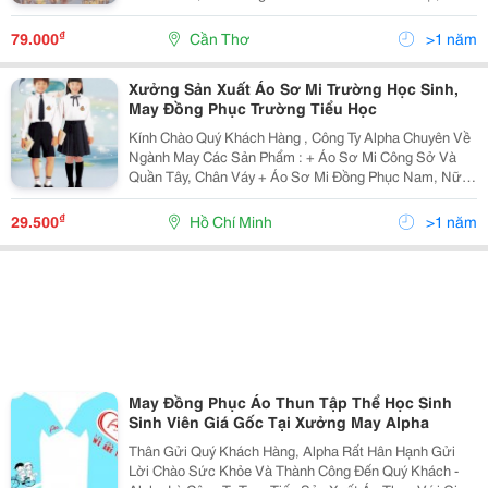
Việc Trực Tiếp Với Sayoudo.com Lh: 124/5A Đ.3/2 Q,
Nk - Tpct - 0169 567 1034 ; 0939 55
₫
79.000
Cần Thơ
>1 năm
Xưởng Sản Xuất Áo Sơ Mi Trường Học Sinh,
May Đồng Phục Trường Tiểu Học
Kính Chào Quý Khách Hàng , Công Ty Alpha Chuyên Về
Ngành May Các Sản Phẩm : + Áo Sơ Mi Công Sở Và
Quần Tây, Chân Váy + Áo Sơ Mi Đồng Phục Nam, Nữ,
Sơ Mi Kiểu Shop&Hellip; + Áo Sơ Mi Công Nhân + Áo
Sơ Mi Đồng Phục Học Sinh, Sinh Viên +
₫
29.500
Hồ Chí Minh
>1 năm
May Đồng Phục Áo Thun Tập Thể Học Sinh
Sinh Viên Giá Gốc Tại Xưởng May Alpha
Thân Gửi Quý Khách Hàng, Alpha Rất Hân Hạnh Gửi
Lời Chào Sức Khỏe Và Thành Công Đến Quý Khách -