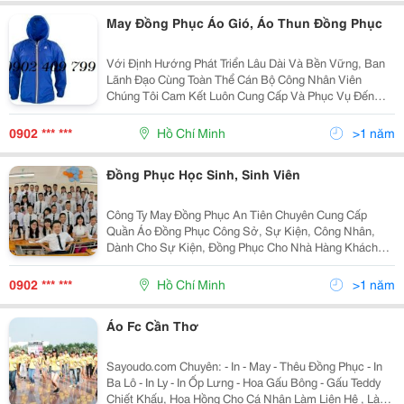
May Đồng Phục Áo Gió, Áo Thun Đồng Phục
Với Định Hướng Phát Triển Lâu Dài Và Bền Vững, Ban
Lãnh Đạo Cùng Toàn Thể Cán Bộ Công Nhân Viên
Chúng Tôi Cam Kết Luôn Cung Cấp Và Phục Vụ Đến
Quý Khách Hàng Sản Phẩm Chất Lượng Cao, Mẫu Mã
Đa Dạng, Giá Cả Cạnh Tranh, Cung Ứng Kịp Thời Và
0902 *** ***
Hồ Chí Minh
>1 năm
Chế Độ Hậu
Đồng Phục Học Sinh, Sinh Viên
Công Ty May Đồng Phục An Tiên Chuyên Cung Cấp
Quần Áo Đồng Phục Công Sở, Sự Kiện, Công Nhân,
Dành Cho Sự Kiện, Đồng Phục Cho Nhà Hàng Khách
Sạn, Công Trường, Đồng Phục Bệnh Viện&Hellip;..Chi
Tiết Sản Phẩm Như: + Áo Thun(Cá Sấu, Cá Mập, Thun
0902 *** ***
Hồ Chí Minh
>1 năm
Trơn,
Áo Fc Cần Thơ
Sayoudo.com Chuyên: - In - May - Thêu Đồng Phục - In
Ba Lô - In Ly - In Ốp Lưng - Hoa Gấu Bông - Gấu Teddy
Chiết Khấu, Hoa Hồng Cho Cá Nhân Làm Liên Hệ , Làm