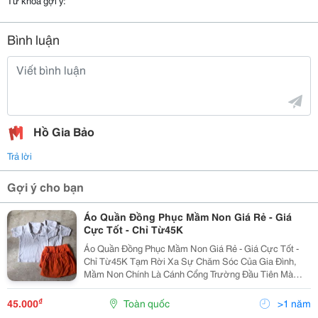
Từ khóa gợi ý:
Bình luận
Hồ Gia Bảo
Trả lời
Gợi ý cho bạn
Áo Quần Đồng Phục Mầm Non Giá Rẻ - Giá
Cực Tốt - Chỉ Từ45K
Áo Quần Đồng Phục Mầm Non Giá Rẻ - Giá Cực Tốt -
Chỉ Từ45K Tạm Rời Xa Sự Chăm Sóc Của Gia Đình,
Mầm Non Chính Là Cánh Cổng Trường Đầu Tiên Mà
Các Bé Cần Bước Vào. Một Môi Trường Với Đủ Thứ Lạ
Lẫm Đã Khiến Không Ít Bé Cảm Thấy Sợ Hãi Trong Ngày
₫
45.000
Toàn quốc
>1 năm
Đầu...