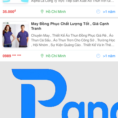
Alpha Là Công Ty Trực Tiếp Sản Xuất Áo Thun Với Giá
Gốc, Không Thông Qua Bất Cứ Trung Gian Nào. Các
Laoi5 Áo Thun Alpha Đã Nhận Làm: + Áo Thun Đồng
₫
35.000
Hồ Chí Minh
>1 năm
May Đồng Phục Chất Lượng Tốt , Giá Cạnh
Tranh
Chuyên May , Thiết Kế Áo Thun Đồng Phục Giá Rẻ , Áo
Thun Cá Sấu , Áo Thun Trơn Cho Công Sở , Trường Học
, Hội Nhóm , Sự Kiện Quảng Cáo . Thiết Kế Và In Thêu
Hình Ảnh , Họa Tiết Theo Yêu Cầu Đảm Bảo Đẹp , Rẻ So
Với Thị Trường . Với Đội Ngũ Thiết Kế
0989 *** ***
Hồ Chí Minh
>1 năm