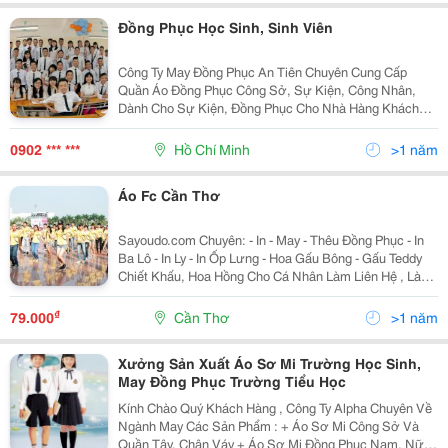
Đồng Phục Học Sinh, Sinh Viên
Công Ty May Đồng Phục An Tiên Chuyên Cung Cấp
Quần Áo Đồng Phục Công Sở, Sự Kiện, Công Nhân,
Dành Cho Sự Kiện, Đồng Phục Cho Nhà Hàng Khách
Sạn, Công Trường, Đồng Phục Bệnh Viện&Hellip;..Chi
Tiết Sản Phẩm Như: + Áo Thun(Cá Sấu, Cá Mập, Thun
0902 *** ***
Hồ Chí Minh
>1 năm
Trơn,
Áo Fc Cần Thơ
Sayoudo.com Chuyên: - In - May - Thêu Đồng Phục - In
Ba Lô - In Ly - In Ốp Lưng - Hoa Gấu Bông - Gấu Teddy
Chiết Khấu, Hoa Hồng Cho Cá Nhân Làm Liên Hệ , Làm
Việc Trực Tiếp Với Sayoudo.com Lh: 124/5A Đ.3/2 Q,
Nk - Tpct - 0169 567 1034 ; 0939 55
₫
79.000
Cần Thơ
>1 năm
Xưởng Sản Xuất Áo Sơ Mi Trường Học Sinh,
May Đồng Phục Trường Tiểu Học
Kính Chào Quý Khách Hàng , Công Ty Alpha Chuyên Về
Ngành May Các Sản Phẩm : + Áo Sơ Mi Công Sở Và
Quần Tây, Chân Váy + Áo Sơ Mi Đồng Phục Nam, Nữ,