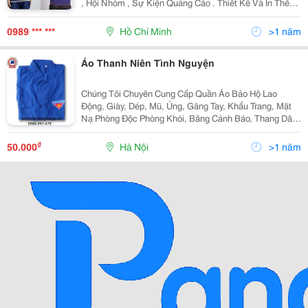
, Hội Nhóm , Sự Kiện Quảng Cáo . Thiết Kế Và In Thêu
Hình Ảnh , Họa Tiết Theo Yêu Cầu Đảm Bảo Đẹp , Rẻ So
Với Thị Trường . Với Đội Ngũ Thiết Kế
0989 *** ***
Hồ Chí Minh
>1 năm
Áo Thanh Niên Tình Nguyện
Chúng Tôi Chuyên Cung Cấp Quần Áo Bảo Hộ Lao
Động, Giày, Dép, Mũ, Ủng, Găng Tay, Khẩu Trang, Mặt
Nạ Phòng Độc Phòng Khói, Băng Cảnh Báo, Thang Dây,
Dây An Toàn, Vẹ Sinh Công Nghiệp, Giẻ Lau Trắng , Giẻ
Lau Màu, Và Các Thiết Bị Phòng Cháy Chữa Cháy,..
₫
50.000
Hà Nội
>1 năm