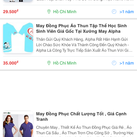
Sơ Mi Kiểu Shop&Hellip; + Áo Sơ Mi Công Nhân + Áo
Sơ Mi Đồng Phục Học Sinh, Sinh Viên +
₫
29.500
Hồ Chí Minh
>1 năm
May Đồng Phục Áo Thun Tập Thể Học Sinh
Sinh Viên Giá Gốc Tại Xưởng May Alpha
Thân Gửi Quý Khách Hàng, Alpha Rất Hân Hạnh Gửi
Lời Chào Sức Khỏe Và Thành Công Đến Quý Khách -
Alpha Là Công Ty Trực Tiếp Sản Xuất Áo Thun Với Giá
Gốc, Không Thông Qua Bất Cứ Trung Gian Nào. Các
Laoi5 Áo Thun Alpha Đã Nhận Làm: + Áo Thun Đồng
₫
35.000
Hồ Chí Minh
>1 năm
May Đồng Phục Chất Lượng Tốt , Giá Cạnh
Tranh
Chuyên May , Thiết Kế Áo Thun Đồng Phục Giá Rẻ , Áo
Thun Cá Sấu , Áo Thun Trơn Cho Công Sở , Trường Học