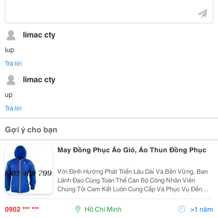
limac cty
iup
Trả lời
limac cty
up
Trả lời
Gợi ý cho bạn
May Đồng Phục Áo Gió, Áo Thun Đồng Phục
Với Định Hướng Phát Triển Lâu Dài Và Bền Vững, Ban
Lãnh Đạo Cùng Toàn Thể Cán Bộ Công Nhân Viên
Chúng Tôi Cam Kết Luôn Cung Cấp Và Phục Vụ Đến
Quý Khách Hàng Sản Phẩm Chất Lượng Cao, Mẫu Mã
Đa Dạng, Giá Cả Cạnh Tranh, Cung Ứng Kịp Thời Và
0902 *** ***
Hồ Chí Minh
>1 năm
Chế Độ Hậu