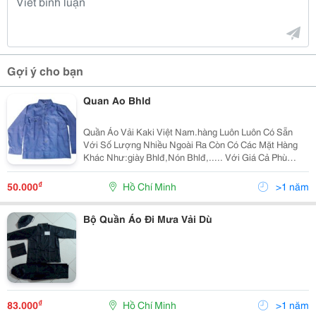
Gợi ý cho bạn
Quan Ao Bhld
Quần Áo Vải Kaki Việt Nam.hàng Luôn Luôn Có Sẵn
Với Số Lượng Nhiều Ngoài Ra Còn Có Các Mặt Hàng
Khác Như:giày Bhlđ,Nón Bhlđ,..... Với Giá Cả Phù
Hợp.mọi Chi Tiết Xin Vui Lòng Liên Hệ:anh Sang
0917261963
₫
50.000
Hồ Chí Minh
>1 năm
Bộ Quần Áo Đi Mưa Vải Dù
₫
83.000
Hồ Chí Minh
>1 năm