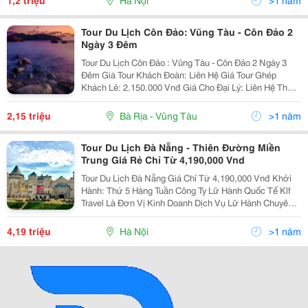
1,2 triệu
Hà Nội
>1 năm
Tour Du Lịch Côn Đảo: Vũng Tàu - Côn Đảo 2
Ngày 3 Đêm
Tour Du Lịch Côn Đảo : Vũng Tàu - Côn Đảo 2 Ngày 3
Đêm Giá Tour Khách Đoàn: Liên Hệ Giá Tour Ghép
Khách Lẻ: 2.150.000 Vnđ Giá Cho Đại Lý: Liên Hệ Thời
Gian: Tour 2 Ngày 3 Đêm Khởi Hành: 10/07; 17/07;
24/07 Phương Tiện: Ô Tô, Tàu
2,15 triệu
Bà Rịa - Vũng Tàu
>1 năm
Tour Du Lịch Đà Nẵng - Thiên Đường Miền
Trung Giá Rẻ Chỉ Từ 4,190,000 Vnd
Tour Du Lịch Đà Nẵng Giá Chỉ Từ 4,190,000 Vnđ Khởi
Hành: Thứ 5 Hàng Tuần Công Ty Lữ Hành Quốc Tế Klf
Travel Là Đơn Vị Kinh Doanh Dịch Vụ Lữ Hành Chuyên
Nghiệp Thuộc Tập Đoàn Flc , Chúng Tôi Chuyên Kinh
Doanh Các Tour Du Lịch Trong Nước Và Quốc Tế,
4,19 triệu
Hà Nội
>1 năm