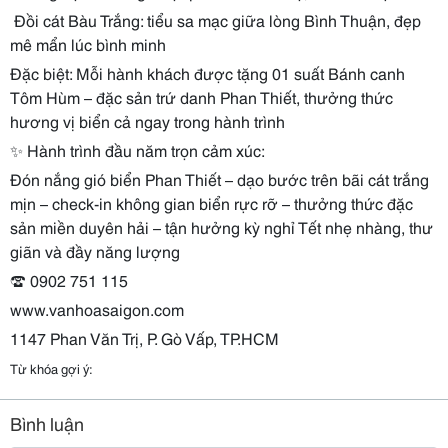
️ Đồi cát Bàu Trắng: tiểu sa mạc giữa lòng Bình Thuận, đẹp
mê mẩn lúc bình minh
Đặc biệt: Mỗi hành khách được tặng 01 suất Bánh canh
Tôm Hùm – đặc sản trứ danh Phan Thiết, thưởng thức
hương vị biển cả ngay trong hành trình
✨ Hành trình đầu năm trọn cảm xúc:
Đón nắng gió biển Phan Thiết – dạo bước trên bãi cát trắng
mịn – check-in không gian biển rực rỡ – thưởng thức đặc
sản miền duyên hải – tận hưởng kỳ nghỉ Tết nhẹ nhàng, thư
giãn và đầy năng lượng ️
☎ 0902 751 115
www.vanhoasaigon.com
1147 Phan Văn Trị, P. Gò Vấp, TP.HCM
Từ khóa gợi ý:
Bình luận