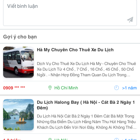
Gợi ý cho bạn
Hà My Chuyên Cho Thuê Xe Du Lịch
Dịch Vụ Cho Thuê Xe Du Lịch Hà My - Chuyên Cho Thuê
Xe Du Lịch Từ 4 Chổ , 7 Chổ , 16 Chổ , 45 Chổ , 50 Chổ
Ngồi . - Nhận Hợp Đồng Tham Quan Du Lịch Trong
Nước - Nhận Hợp Đồng Thuê Xe Tháng Dài Hạn , Ngắn
Hạn Các Quý Công Ty , Dntn Trong Nước - Nhận H
0909 *** ***
Hồ Chí Minh
>1 năm
Du Lịch Halong Bay ( Hà Nội - Cát Bà 2 Ngày 1
Đêm)
Du Lịch Hà Nội Cát Bà 2 Ngày 1 Đêm Cát Bà Một Trong
Những Địa Điểm Du Lịch Hằng Năm Thu Hút Hàng Triệu
Khách Du Lịch Đến Với Nơi Đây, Không Ai Không Thể
Phủ Nhận Vẻ Đẹp Của Vùng Biển Cát Bà Xinh Đẹp Và
Huyền Ảo Làm Mê Hoặc Long Người Khi Đến Với...