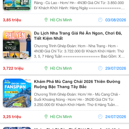
Ráng - Cù Lao - Hcm/ Hn - 4N3Đ Giá Chỉ Từ: 3.850.000
Đ/ Khách Khởi Hành: Hàng Ngày ================
Bao Gồm: Xe Du Lịch Đời Mới Đón Tiễn Và Tham Quan
Theo Lịch Trình Khách Sạn: 3, 4, 5...
3,85 triệu
Hồ Chí Minh
03/08/2026
Du Lịch Nha Trang Giá Rẻ Ăn Ngon, Chơi Đã,
Tiết Kiệm Nhất
Chương Trình Ghép Đoàn: Hcm - Nha Trang - Hcm -
4N3Đ Giá Chỉ Từ: 3.722.000 Đ/ Khách Khởi Hành: Thứ
3, 5, 7 Hàng Tuần ================ Bao Gồm: Xe
Du Lịch Đời Mới Đón Tiễn Tại Hcm Và Tham Quan Theo
Lịch Trình Khách Sạn: 3, 4, 5 Sao Tùy...
3,722 triệu
Hồ Chí Minh
29/07/2026
Khám Phá Mù Cang Chải 2026 Thiên Đường
Ruộng Bậc Thang Tây Bắc
Chương Trình Ghép Đoàn: Hcm/ Hn - Mù Cang Chải -
Suối Khoáng Nóng - Hcm/ Hn - 3N2Đ Giá Chỉ Từ:
3.250.000 Đ/ Khách Khởi Hành: Thứ 6 Hàng Tuần
================ Bao Gồm: Xe Du Lịch Đời Mới
Đón Tiễn Và Tham Quan Theo Lịch Trình Khách Sạn:...
3,25 triệu
Hồ Chí Minh
24/07/2026