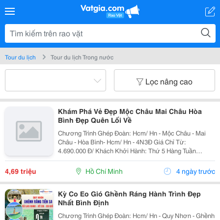
Tour du lịch
Tour du lịch Trong nước
Lọc nâng cao
Khám Phá Vẻ Đẹp Mộc Châu Mai Châu Hòa
Bình Đẹp Quên Lối Về
Chương Trình Ghép Đoàn: Hcm/ Hn - Mộc Châu - Mai
Châu - Hòa Bình- Hcm/ Hn - 4N3Đ Giá Chỉ Từ:
4.690.000 Đ/ Khách Khởi Hành: Thứ 5 Hàng Tuần
================ Bao Gồm: Xe Du Lịch Đời Mới
Đón Tiễn Và Tham Quan Theo Lịch Trình Khách Sạn: 2,
4,69 triệu
Hồ Chí Minh
4 ngày trước
3...
Kỳ Co Eo Gió Ghềnh Ráng Hành Trình Đẹp
Nhất Bình Định
Chương Trình Ghép Đoàn: Hcm/ Hn - Quy Nhơn - Ghềnh