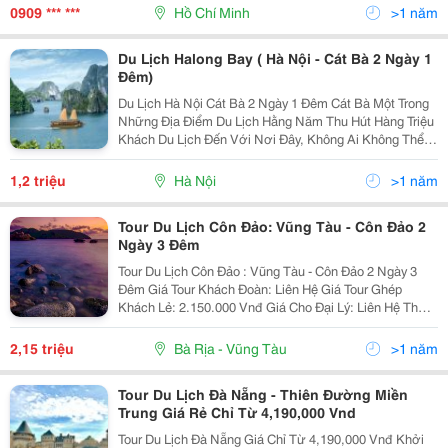
Hạn Các Quý Công Ty , Dntn Trong Nước - Nhận H
0909 *** ***
Hồ Chí Minh
>1 năm
Du Lịch Halong Bay ( Hà Nội - Cát Bà 2 Ngày 1
Đêm)
Du Lịch Hà Nội Cát Bà 2 Ngày 1 Đêm Cát Bà Một Trong
Những Địa Điểm Du Lịch Hằng Năm Thu Hút Hàng Triệu
Khách Du Lịch Đến Với Nơi Đây, Không Ai Không Thể
Phủ Nhận Vẻ Đẹp Của Vùng Biển Cát Bà Xinh Đẹp Và
Huyền Ảo Làm Mê Hoặc Long Người Khi Đến Với...
1,2 triệu
Hà Nội
>1 năm
Tour Du Lịch Côn Đảo: Vũng Tàu - Côn Đảo 2
Ngày 3 Đêm
Tour Du Lịch Côn Đảo : Vũng Tàu - Côn Đảo 2 Ngày 3
Đêm Giá Tour Khách Đoàn: Liên Hệ Giá Tour Ghép
Khách Lẻ: 2.150.000 Vnđ Giá Cho Đại Lý: Liên Hệ Thời
Gian: Tour 2 Ngày 3 Đêm Khởi Hành: 10/07; 17/07;
24/07 Phương Tiện: Ô Tô, Tàu
2,15 triệu
Bà Rịa - Vũng Tàu
>1 năm
Tour Du Lịch Đà Nẵng - Thiên Đường Miền
Trung Giá Rẻ Chỉ Từ 4,190,000 Vnd
Tour Du Lịch Đà Nẵng Giá Chỉ Từ 4,190,000 Vnđ Khởi