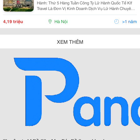
Hành: Thứ 5 Hàng Tuần Công Ty Lữ Hành Quốc Tế Klf
Travel Là Đơn Vị Kinh Doanh Dịch Vụ Lữ Hành Chuyên
Nghiệp Thuộc Tập Đoàn Flc , Chúng Tôi Chuyên Kinh
Doanh Các Tour Du Lịch Trong Nước Và Quốc Tế,
4,19 triệu
Hà Nội
>1 năm
XEM THÊM