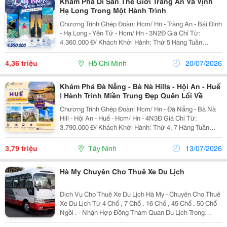
Khám Phá Di Sản Thế Giới Tràng An Và Vịnh
Hạ Long Trong Một Hành Trình
Chương Trình Ghép Đoàn: Hcm/ Hn - Tràng An - Bái Đính
- Hạ Long - Yên Tử - Hcm/ Hn - 3N2Đ Giá Chỉ Từ:
4.360.000 Đ/ Khách Khởi Hành: Thứ 5 Hàng Tuần
================ Bao Gồm: Xe Du Lịch Đời Mới
Đón Tiễn Và Tham Quan Theo Lịch Trình Khách...
4,36 triệu
Hồ Chí Minh
20/07/2026
Khám Phá Đà Nẵng - Bà Nà Hills - Hội An - Huế
| Hành Trình Miền Trung Đẹp Quên Lối Về
Chương Trình Ghép Đoàn: Hcm/ Hn - Đà Nẵng - Bà Nà
Hill - Hội An - Huế - Hcm/ Hn - 4N3Đ Giá Chỉ Từ:
3.790.000 Đ/ Khách Khởi Hành: Thứ 4, 7 Hàng Tuần
================ Bao Gồm: Xe Du Lịch Đời Mới
Đón Tiễn Và Tham Quan Theo Lịch Trình Khách...
3,79 triệu
Tây Ninh
13/07/2026
Hà My Chuyên Cho Thuê Xe Du Lịch
Dịch Vụ Cho Thuê Xe Du Lịch Hà My - Chuyên Cho Thuê
Xe Du Lịch Từ 4 Chổ , 7 Chổ , 16 Chổ , 45 Chổ , 50 Chổ
Ngồi . - Nhận Hợp Đồng Tham Quan Du Lịch Trong
Nước - Nhận Hợp Đồng Thuê Xe Tháng Dài Hạn , Ngắn