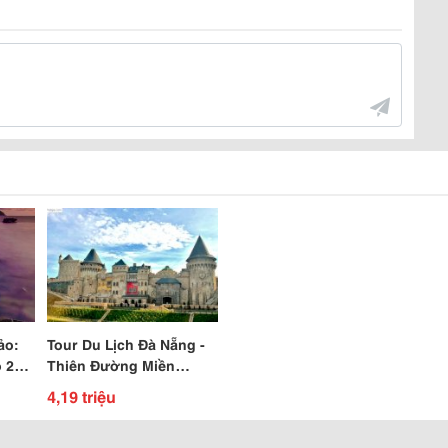
ảo:
Tour Du Lịch Đà Nẵng -
 2
Thiên Đường Miền
Trung Giá Rẻ Chỉ Từ
4,19 triệu
4,190,000 Vnd