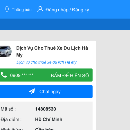
Đăng nhập / Đăng ký
Thông báo
Dịch Vụ Cho Thuê Xe Du Lịch Hà
My
Dịch vụ cho thuê xe du lịch Hà My
0909 *** ***
BẤM ĐỂ HIỆN SỐ
Chat ngay
Mã số :
14808530
Địa điểm :
Hồ Chí Minh
Hình thức :
Cần bán