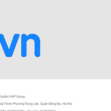
ổ phần VNP Group
hái Thịnh Phường Trung Liệt, Quận Đống Đa, Hà Nội
N: 0102015284, cấp ngày 21/06/2012