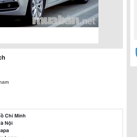
ch
tnam
Hồ Chí Minh
Hà Nội
Sapa