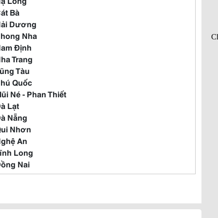
Hạ Long
Cát Bà
Hải Dương
Phong Nha
Nam Định
Nha Trang
Vũng Tàu
Phú Quốc
Mũi Né - Phan Thiết
Đà Lạt
Đà Nẵng
Qui Nhơn
Nghệ An
Vĩnh Long
Đồng Nai