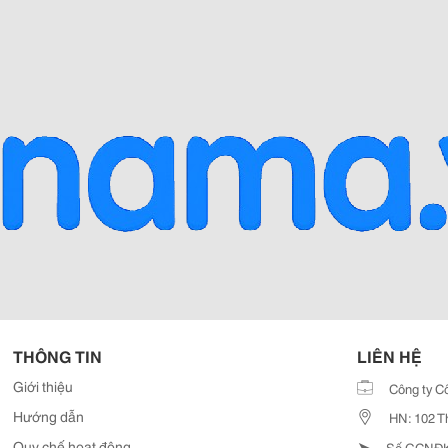
THÔNG TIN
LIÊN HỆ
Giới thiệu
Công ty C
Hướng dẫn
HN: 102 T
➤
Quy chế hoạt động
Số GCNĐKD