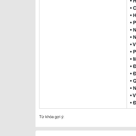
• 
• 
• 
• 
• 
• 
• 
• 
• 
• 
• 
• 
• 
• 
• 
Từ khóa gợi ý: