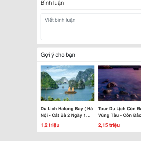
Bình luận
Gợi ý cho bạn
Du Lịch Halong Bay ( Hà
Tour Du Lịch Côn Đ
Nội - Cát Bà 2 Ngày 1
Vũng Tàu - Côn Đảo
Đêm)
Ngày 3 Đêm
1,2 triệu
2,15 triệu