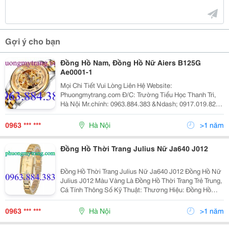
Gợi ý cho bạn
Đồng Hồ Nam, Đồng Hồ Nữ Aiers B125G
Ae0001-1
Mọi Chi Tiết Vui Lòng Liên Hệ Website:
Phuongmytrang.com Đ/C: Trường Tiểu Học Thanh Trì,
Hà Nội Mr.chính: 0963.884.383 &Ndash; 0917.019.825
Nick Yahoo: Mytrang6899@Yahoo.com Mail:
Tv@Phuongmytrang.com Phuongmytrang.com Chuyên
0963 *** ***
Hà Nội
>1 năm
Cung C
Đồng Hồ Thời Trang Julius Nữ Ja640 J012
Đồng Hồ Thời Trang Julius Nữ Ja640 J012 Đồng Hồ Nữ
Julius J012 Màu Vàng Là Đồng Hồ Thời Trang Trẻ Trung,
Cá Tính Thông Số Kỹ Thuật: Thương Hiệu: Đồng Hồ
Julius Hàn Quốc J012 Ja-640 Kiểu Dáng: Nữ Loại Đồng
Hồ: Đồng Hồ Thời Tran
0963 *** ***
Hà Nội
>1 năm