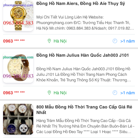
Đồng Hồ Nam Aiers, Đồng Hồ Aíe Thụy Sỹ
Mọi Chi Tiết Vui Lòng Liên Hệ Website:
Phuongmytrang.com Đ/C: Trường Tiểu Học Thanh Trì,
Hà Nội Mr.chính: 0963.884.383 &Ndash; 0917.019.825
Nick Yahoo: Mytrang6899@Yahoo.com Mail:
Tv@Phuongmytrang.com Phuongmytrang.com Chuyên
0963 *** ***
Hà Nội
>1 năm
Cung C
Đồng Hồ Nam Julius Hàn Quốc Jah003 J101
Đồng Hồ Nam Julius Hàn Quốc Jah003 J101 Đồng Hồ
Juliu J101 Là Đồng Hồ Thời Trang Nam Phong Cách
Khỏe Khoắn, Trẻ Trung Thông Số Kỹ Thuật: Thương
Hiệu: Julius Hàn Quốc Jah003 J101 Kiểu Dáng: Nam
Loại Đ
0963 *** ***
Hà Nội
>1 năm
800 Mẫu Đồng Hồ Thời Trang Cao Cấp Giá Rẻ
Nhất
Hàng Trăm Mẫu Đồng Hồ Thời Trang Cao Cấp - Giá Cả
Rẻ Nhất Thị Trường Nhà Em Chuyên Bán Buôn-Bán Lẻ -
Các Loại Đồng Hồ Đeo Tay **** Loại 1 Hoạc **** Siêu
Cao Cấp Của Các Thương Hiệu Nổi Tiếng Trên Thế