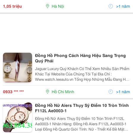
Giới-Nhà Em Sang Tận Gốc Lấy Buôn Nên Đồng Hồ
1,05 triệu
Hà Nội
>1 năm
Bao H
Đồng Hồ Phong Cách Hàng Hiệu Sang Trọng
Quý Phái
Jaguar Luxury Quý Khách Có Thể Xem Nhiều Sản Phẩm
Khác Tại Website Của Chúng Tôi Tại Địa Chỉ :
Www.watch.leeauto.vn Tổng Hợp Những Mẫu Đang Hot
Trên Thị Trường &Ndash; Quý Khách Yêu Thích Mẫu
Nào Vui Lòng Gửi Hình Ảnh Trực Tiếp Cho Chúng
0933 *** ***
Hồ Chí Minh
>1 năm
Đồng Hồ Nữ Aiers Thụy Sỹ Điểm 10 Tròn Trĩnh
F112L Ae0003-1
Đồng Hồ Nữ Aiers Thụy Sỹ Điểm 10 Tròn Trĩnh F112L
Ae0003-1 Nhãn Hàng: Đồng Hồ Aiers F112L Ae0003-1
Loại Đồng Hồ Quartz Giới Tính: Nữ - Thiết Kế Bề Mặt