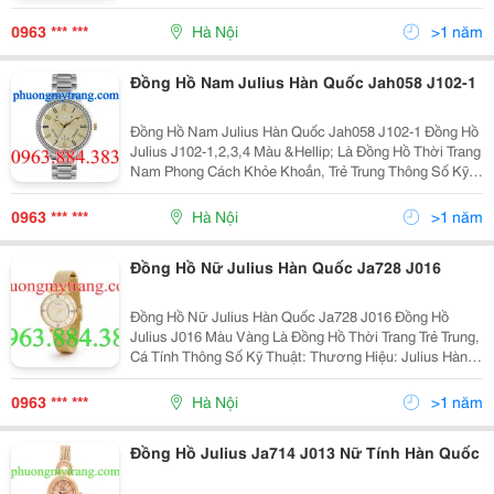
Đơn Giản Gồm Một Đồng Hồ Chính Ở Trong Và Một
Vòng Trong Nhỏ Đính Pha
0963 *** ***
Hà Nội
>1 năm
Đồng Hồ Nam Julius Hàn Quốc Jah058 J102-1
Đồng Hồ Nam Julius Hàn Quốc Jah058 J102-1 Đồng Hồ
Julius J102-1,2,3,4 Màu &Hellip; Là Đồng Hồ Thời Trang
Nam Phong Cách Khỏe Khoắn, Trẻ Trung Thông Số Kỹ
Thuật: Thương Hiệu: Julius Hàn Quốc Jah058 Kiểu
Dáng: Nam Loại Đồng H
0963 *** ***
Hà Nội
>1 năm
Đồng Hồ Nữ Julius Hàn Quốc Ja728 J016
Đồng Hồ Nữ Julius Hàn Quốc Ja728 J016 Đồng Hồ
Julius J016 Màu Vàng Là Đồng Hồ Thời Trang Trẻ Trung,
Cá Tính Thông Số Kỹ Thuật: Thương Hiệu: Julius Hàn
Quốc Kiểu Dáng: Nữ Loại Đồng Hồ: Đồng Hồ Thời Trang
Thể Loại: Đồng
0963 *** ***
Hà Nội
>1 năm
Đồng Hồ Julius Ja714 J013 Nữ Tính Hàn Quốc