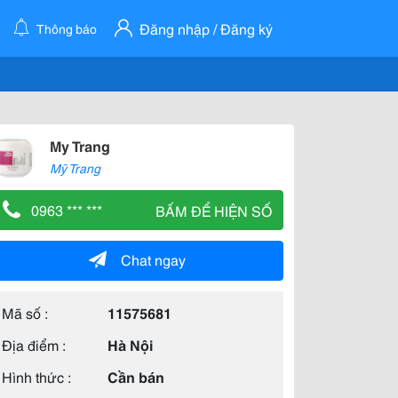
Đăng nhập / Đăng ký
Thông báo
My Trang
Mỹ Trang
0963 *** ***
BẤM ĐỂ HIỆN SỐ
Chat ngay
Mã số :
11575681
Địa điểm :
Hà Nội
Hình thức :
Cần bán