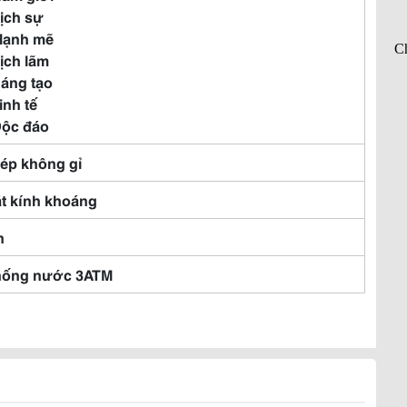
Lịch sự
Mạnh mẽ
Lịch lãm
Sáng tạo
Tinh tế
Độc đáo
ép không gỉ
t kính khoáng
n
ống nước 3ATM