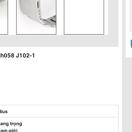
ah058 J102-1
lius
Sang trọng
Nam giới