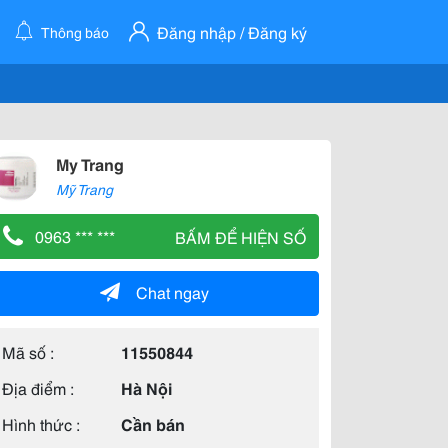
Đăng nhập / Đăng ký
Thông báo
My Trang
Mỹ Trang
0963 *** ***
BẤM ĐỂ HIỆN SỐ
Chat ngay
Mã số :
11550844
Địa điểm :
Hà Nội
Hình thức :
Cần bán