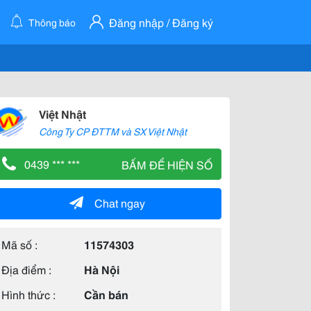
Đăng nhập / Đăng ký
Thông báo
Việt Nhật
Công Ty CP ĐTTM và SX Việt Nhật
0439 *** ***
BẤM ĐỂ HIỆN SỐ
Chat ngay
Mã số :
11574303
Địa điểm :
Hà Nội
Hình thức :
Cần bán