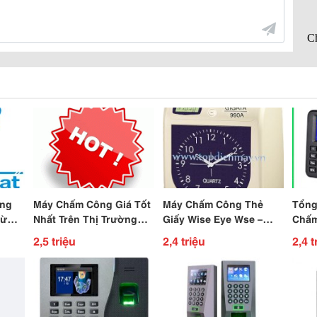
ng
Máy Chấm Công Giá Tốt
Máy Chấm Công Thẻ
Tổng
Từ
Nhất Trên Thị Trường
Giấy Wise Eye Wse –
Chấm
,5
Hiện Nay
7500D Giá 2Tr4, Miễn Phí
Chín
2,5 triệu
2,4 triệu
2,4 t
Lắp Đặt
Dài 