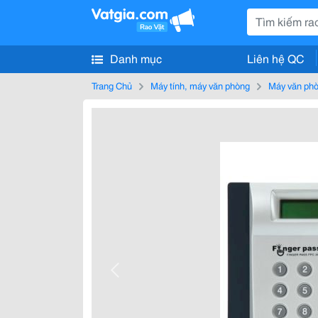
Danh mục
Liên hệ QC
Trang Chủ
Máy tính, máy văn phòng
Máy văn ph