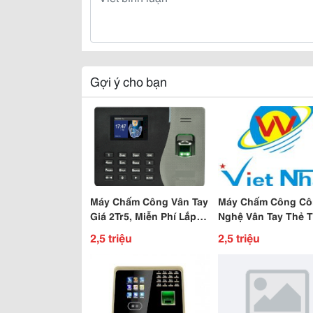
Gợi ý cho bạn
Máy Chấm Công Vân Tay
Máy Chấm Công Cô
Giá 2Tr5, Miễn Phí Lắp
Nghệ Vân Tay Thẻ 
Đặt
Hàng Thái Lan Giá 2
2,5 triệu
2,5 triệu
Triêu Tại Việt Nhât