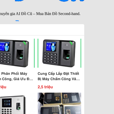
 Phân Phối Máy
Cung Cấp Lắp Đặt Thiết
 Công, Giá Ưu Đãi -
Bị Máy Chấm Công Vân
h Hãng, Bảo Hành
Tay, Thẻ Từ, Thẻ Giấy,
riệu
2,5 triệu
Hạn Tận Nơi.
Kiểm Soát Cửa