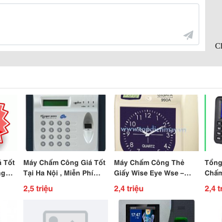
 Tốt
Máy Chấm Công Giá Tốt
Máy Chấm Công Thẻ
Tổng
ng
Tại Ha Nội , Miễn Phí
Giấy Wise Eye Wse –
Chấm
Phần Mền , Lặp Đặt Tận
7500D Giá 2Tr4, Miễn Phí
Chín
2,5 triệu
2,4 triệu
2,4 t
Nơi
Lắp Đặt
Dài 