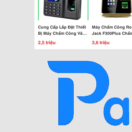
Cung Cấp Lắp Đặt Thiết
Máy Chấm Công Ro
Bị Máy Chấm Công Vân
Jack F300Plus Chấ
Tay, Thẻ Từ, Thẻ Giấy,
Công Bằng Khuôn 
2,5 triệu
3,6 triệu
Kiểm Soát Cửa
Uy Tín Chất Lượng