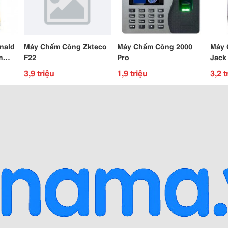
nald
Máy Chấm Công Zkteco
Máy Chấm Công 2000
Máy 
m
F22
Pro
Jack
Mặt
3,9 triệu
1,9 triệu
3,2 t