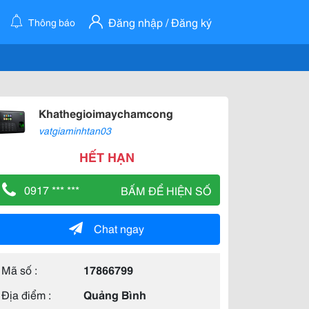
Đăng nhập / Đăng ký
Thông báo
Khathegioimaychamcong
vatgiaminhtan03
HẾT HẠN
0917 *** ***
BẤM ĐỂ HIỆN SỐ
Chat ngay
Mã số :
17866799
Địa điểm :
Quảng Bình