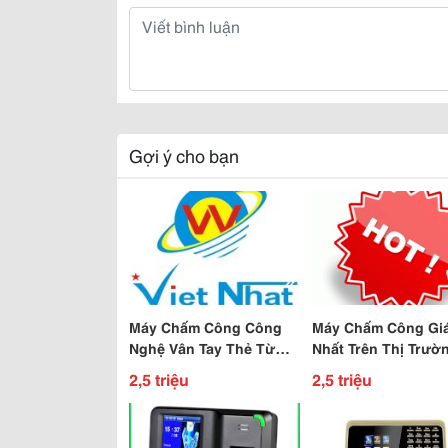
Gợi ý cho bạn
Máy Chấm Công Công
Máy Chấm Công Giá
Nghệ Vân Tay Thẻ Từ
Nhất Trên Thị Trườ
Hàng Thái Lan Giá 2,5
Hiện Nay
2,5 triệu
2,5 triệu
Triêu Tại Việt Nhât