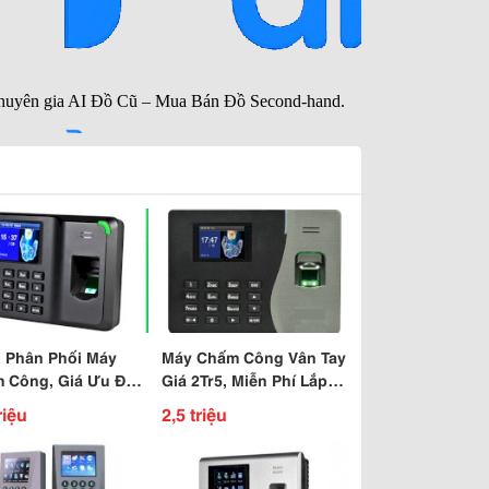
 Phân Phối Máy
Máy Chấm Công Vân Tay
 Công, Giá Ưu Đãi -
Giá 2Tr5, Miễn Phí Lắp
h Hãng, Bảo Hành
Đặt
riệu
2,5 triệu
Hạn Tận Nơi.