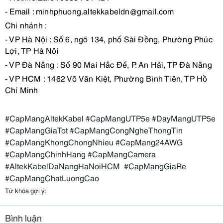
- Email : minhphuong.altekkabeldn@gmail.com
Chi nhánh :
- VP Hà Nội : Số 6, ngõ 134, phố Sài Đồng, Phường Phúc
Lợi, TP Hà Nội
- VP Đà Nẵng : Số 90 Mai Hắc Đế, P. An Hải, TP Đà Nẵng
- VP HCM : 1462 Võ Văn Kiệt, Phường Bình Tiên, TP Hồ
Chí Minh
#CapMangAltekKabel #CapMangUTP5e #DayMangUTP5e
#CapMangGiaTot #CapMangCongNgheThongTin
#CapMangKhongChongNhieu #CapMang24AWG
#CapMangChinhHang #CapMangCamera
#AltekKabelDaNangHaNoiHCM
#CapMangGiaRe
#CapMangChatLuongCao
Từ khóa gợi ý:
Bình luận