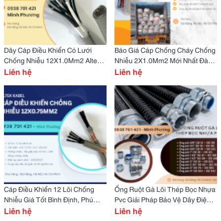
Dây Cáp Điều Khiển Có Lưới
Báo Giá Cáp Chống Cháy Chống
Chống Nhiễu 12X1.0Mm2 Altek
Nhiễu 2X1.0Mm2 Mới Nhất Đà
Kabel Đà Nẵng, Huế
Liên hệ
Nẵng, Quy Nhơn, Tuy Hòa
Liên hệ
Cáp Điều Khiển 12 Lõi Chống
Ống Ruột Gà Lõi Thép Bọc Nhựa
Nhiễu Giá Tốt Bình Định, Phú
Pvc Giải Pháp Bảo Vệ Dây Điện
Yên, Khánh Hòa, Huế
Liên hệ
An Toàn Cho Mọi Công Trình
Liên hệ