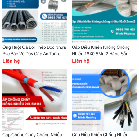
Ống Ruột Gà Lõi Thép Bọc Nhựa
Cáp Điều Khiển Không Chống
Pvc Bảo Vệ Dây Cáp An Toàn,
Nhiễu 16X0.5Mm2 Hàng Sẵn
Bền Bỉ Đà Nẵng, Phú Yên
Liên hệ
Kho Đà Nẵng, Hà Nội, Hcm
Liên hệ
Cáp Chống Cháy Chống Nhiễu
Cáp Điều Khiển Chống Nhiễu