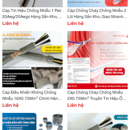
Cáp Tín Hiệu Chống Nhiễu 1 Pair
Cáp Chống Cháy Chống Nhiễu 2
20Awg/20Awgs Hàng Sẵn Kho,
Lõi Hàng Sẵn Kho, Giao Nhanh
Giá Tốt Đà Nẵng, Huế
Liên hệ
Toàn Quốc Đà Nẵng, Hn
Liên hệ
Cáp Điều Khiển Không Chống
Cáp Chống Cháy Chống Nhiễu
Nhiễu 16X0.75Mm² Chính Hãng
2X0.75Mm² Truyền Tín Hiệu Ổn
Altek Kabel Đà Nẵng, Huế
Liên hệ
Định Thanh Hóa, Bắc Ninh
Liên hệ