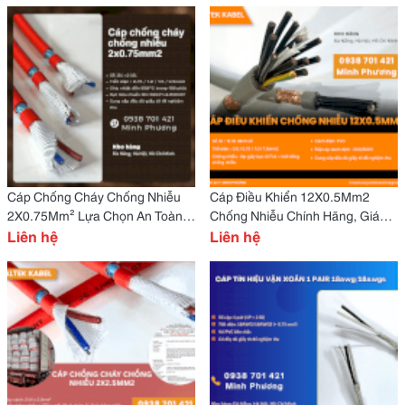
Cáp Chống Cháy Chống Nhiễu
Cáp Điều Khiển 12X0.5Mm2
2X0.75Mm² Lựa Chọn An Toàn
Chống Nhiễu Chính Hãng, Giá
Cho Hệ Thống Pccc Huế
Liên hệ
Tốt Đà Nẵng, Huế, Gia Lai
Liên hệ