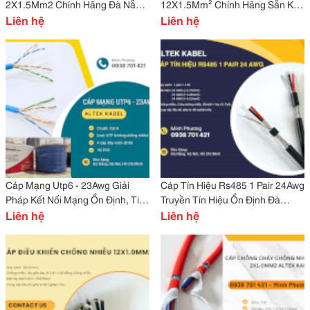
2X1.5Mm2 Chính Hãng Đà Nẵng,
12X1.5Mm² Chính Hãng Sẵn Kho
Hà Nội, Quảng Ngãi
Liên hệ
Đà Nẵng, Hồ Chí Minh
Liên hệ
Cáp Mạng Utp6 - 23Awg Giải
Cáp Tín Hiệu Rs485 1 Pair 24Awg
Pháp Kết Nối Mạng Ổn Định, Tiết
Truyền Tín Hiệu Ổn Định Đà
Kiệm Chi Phí Đà Nẵng
Liên hệ
Nẵng, Huế, Bình Định
Liên hệ