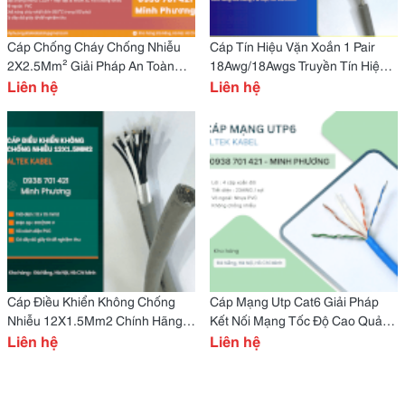
Cáp Chống Cháy Chống Nhiễu
Cáp Tín Hiệu Vặn Xoắn 1 Pair
2X2.5Mm² Giải Pháp An Toàn
18Awg/18Awgs Truyền Tín Hiệu
Cho Hệ Thống Pccc
Liên hệ
Ổn Định, Chống Suy Hao
Liên hệ
Cáp Điều Khiển Không Chống
Cáp Mạng Utp Cat6 Giải Pháp
Nhiễu 12X1.5Mm2 Chính Hãng
Kết Nối Mạng Tốc Độ Cao Quảng
Huế, Thanh Hóa, Nghệ An
Liên hệ
Ngãi, Bình Định, Huế
Liên hệ