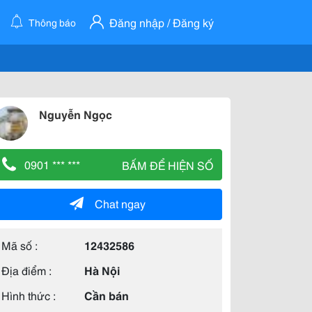
Đăng nhập / Đăng ký
Thông báo
Nguyễn Ngọc
0901 *** ***
BẤM ĐỂ HIỆN SỐ
Chat ngay
Mã số :
12432586
Địa điểm :
Hà Nội
Hình thức :
Cần bán