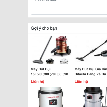
Gợi ý cho bạn
Máy Hút Bụi
Máy Hút Bụi Gia Đì
15L;20L;30L;70L;80L;90L
Hitachi Hàng Về Đủ
Đầy Nhà Giá Hot Hot
Giá Tốt
Liên hệ
Liên hệ