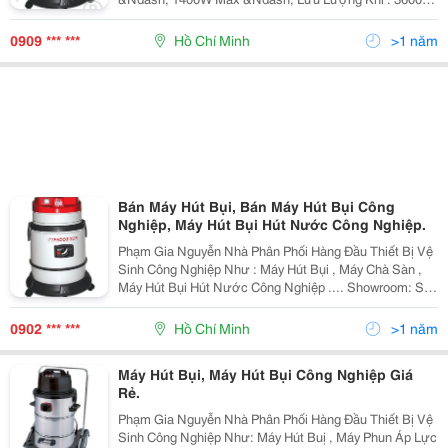
Lít/Phút &Ndash; Điện Áp : 220V-50Hz &Ndash; Dung
Tích Thùng Chứa : 35 Lít &Ndash; Độ Ồn : 66 Db &N
0909 *** ***
Hồ Chí Minh
>1 năm
Bán Máy Hút Bụi, Bán Máy Hút Bụi Công
Nghiệp, Máy Hút Bụi Hút Nước Công Nghiệp.
Phạm Gia Nguyễn Nhà Phân Phối Hàng Đầu Thiết Bị Vệ
Sinh Công Nghiệp Như : Máy Hút Bụi , Máy Chà Sàn ,
Máy Hút Bụi Hút Nước Công Nghiệp .... Showroom: Số
19 Đường D15, Phường Tây Thạnh, Q.tân Phú, Tp.hcm
Điện Thoại: 08.3815.3333 - 08.6682.9999
0902 *** ***
Hồ Chí Minh
>1 năm
Máy Hút Bụi, Máy Hút Bụi Công Nghiệp Giá
Rẻ.
Phạm Gia Nguyễn Nhà Phân Phối Hàng Đầu Thiết Bị Vệ
Sinh Công Nghiệp Như: Máy Hút Buị , Máy Phun Áp Lực