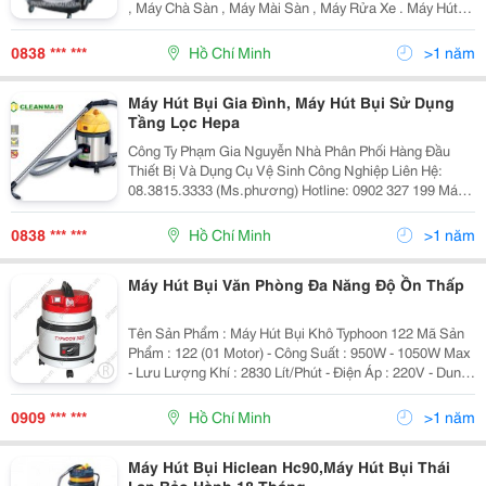
, Máy Chà Sàn , Máy Mài Sàn , Máy Rửa Xe . Máy Hút
Bụi Là Một Trong Những Sản Phẩm Cần Thiết Nhất Hiện
Nay Cho Gia Đình, Nhà Xưởng, Khách Sạn...
0838 *** ***
Hồ Chí Minh
>1 năm
Máy Hút Bụi Gia Đình, Máy Hút Bụi Sử Dụng
Tầng Lọc Hepa
Công Ty Phạm Gia Nguyễn Nhà Phân Phối Hàng Đầu
Thiết Bị Và Dụng Cụ Vệ Sinh Công Nghiệp Liên Hệ:
08.3815.3333 (Ms.phương) Hotline: 0902 327 199 Máy
Hút Bụi &Ndash; Nước Công Nghiệp Clean Maid Model:
T 15 (01 Motor) Máy Hút Bụi, Hút N
0838 *** ***
Hồ Chí Minh
>1 năm
Máy Hút Bụi Văn Phòng Đa Năng Độ Ồn Thấp
Tên Sản Phẩm : Máy Hút Bụi Khô Typhoon 122 Mã Sản
Phẩm : 122 (01 Motor) - Công Suất : 950W - 1050W Max
- Lưu Lượng Khí : 2830 Lít/Phút - Điện Áp : 220V - Dung
Tích Thùng Chứa : 22 Lít - Độ Ồn : 62 Db - Kích Thước :
39X39X51Cm - Cân Nặng : 7 Kg - X
0909 *** ***
Hồ Chí Minh
>1 năm
Máy Hút Bụi Hiclean Hc90,Máy Hút Bụi Thái