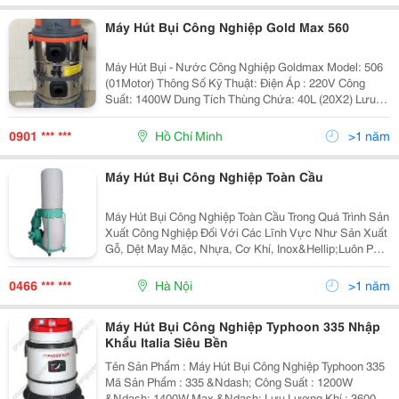
Máy Hút Bụi Công Nghiệp Gold Max 560
Máy Hút Bụi - Nước Công Nghiệp Goldmax Model: 506
(01Motor) Thông Số Kỹ Thuật: Điện Áp : 220V Công
Suất: 1400W Dung Tích Thùng Chứa: 40L (20X2) Lưu
Lượng Khí: 150L/S Cân Nặng: 10.3Kg Dây Điện: 4.5M
Chức Năng: Hút K
0901 *** ***
Hồ Chí Minh
>1 năm
Máy Hút Bụi Công Nghiệp Toàn Cầu
Máy Hút Bụi Công Nghiệp Toàn Cầu Trong Quá Trình Sản
Xuất Công Nghiệp Đối Với Các Lĩnh Vực Như Sản Xuất
Gỗ, Dệt May Mặc, Nhựa, Cơ Khí, Inox&Hellip;Luôn Phát
Sinh Ra Bụi. Điều Này Ảnh Hưởng Lớn Đến Môi Trường
Sản Xuất Của Doanh Nghiệp. Những Tác Độ
0466 *** ***
Hà Nội
>1 năm
Máy Hút Bụi Công Nghiệp Typhoon 335 Nhập
Khẩu Italia Siêu Bền
Tên Sản Phẩm : Máy Hút Bụi Công Nghiệp Typhoon 335
Mã Sản Phẩm : 335 &Ndash; Công Suất : 1200W
&Ndash; 1400W Max &Ndash; Lưu Lượng Khí : 3600