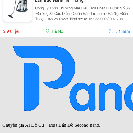
Lan Bảo Hành 18 Tháng
Công Ty Tnhh Thương Mại Hiếu Hòa Phát Địa Chỉ: Số 66
-Đường 32 Cầu Diễn - Quận Bắc Từ Liêm - Hà Nội Điện
Thoại: 046 259 6239 Hotline: 0916 938 002 / 097 706
6633 Web:dienmayhoaphat.com Email:
Dienmayhoaphat0109@Gmail.com Điện Máy Hòa Phát _
5,9 triệu
Hà Nội
>1 năm
Luôn Cam