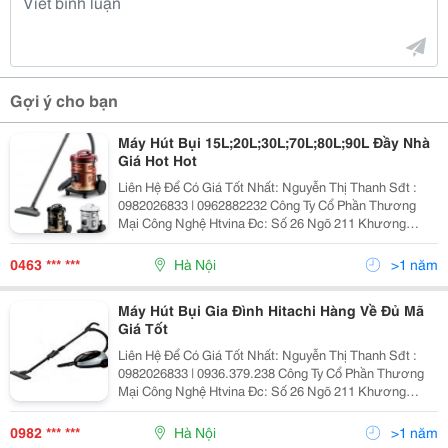
Gợi ý cho bạn
Máy Hút Bụi 15L;20L;30L;70L;80L;90L Đầy Nhà
Giá Hot Hot
Liên Hệ Để Có Giá Tốt Nhất: Nguyễn Thị Thanh Sđt :
0982026833 | 0962882232 Công Ty Cổ Phần Thương
Mại Công Nghệ Htvina Đc: Số 26 Ngõ 211 Khương
Trung &Ndash; Thanh Xuân &Ndash; Hà Nội Yahoo
:Nguyenthanh6685 Website: Http://Sieuthiht.com |
0463 *** ***
Hà Nội
>1 năm
Máy Hút Bụi Gia Đình Hitachi Hàng Về Đủ Mã
Giá Tốt
Liên Hệ Để Có Giá Tốt Nhất: Nguyễn Thị Thanh Sđt :
0982026833 | 0936.379.238 Công Ty Cổ Phần Thương
Mại Công Nghệ Htvina Đc: Số 26 Ngõ 211 Khương
Trung &Ndash; Thanh Xuân &Ndash; Hà Nội Yahoo
:Nguyenthanh6685 Website: Http://Sieuthiht.com
0982 *** ***
Hà Nội
>1 năm