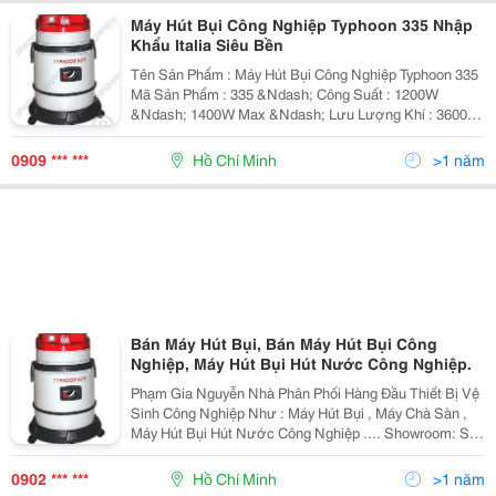
Máy Hút Bụi Công Nghiệp Typhoon 335 Nhập
Khẩu Italia Siêu Bền
Tên Sản Phẩm : Máy Hút Bụi Công Nghiệp Typhoon 335
Mã Sản Phẩm : 335 &Ndash; Công Suất : 1200W
&Ndash; 1400W Max &Ndash; Lưu Lượng Khí : 3600
Lít/Phút &Ndash; Điện Áp : 220V-50Hz &Ndash; Dung
Tích Thùng Chứa : 35 Lít &Ndash; Độ Ồn : 66 Db &N
0909 *** ***
Hồ Chí Minh
>1 năm
Bán Máy Hút Bụi, Bán Máy Hút Bụi Công
Nghiệp, Máy Hút Bụi Hút Nước Công Nghiệp.
Phạm Gia Nguyễn Nhà Phân Phối Hàng Đầu Thiết Bị Vệ
Sinh Công Nghiệp Như : Máy Hút Bụi , Máy Chà Sàn ,
Máy Hút Bụi Hút Nước Công Nghiệp .... Showroom: Số
19 Đường D15, Phường Tây Thạnh, Q.tân Phú, Tp.hcm
Điện Thoại: 08.3815.3333 - 08.6682.9999
0902 *** ***
Hồ Chí Minh
>1 năm