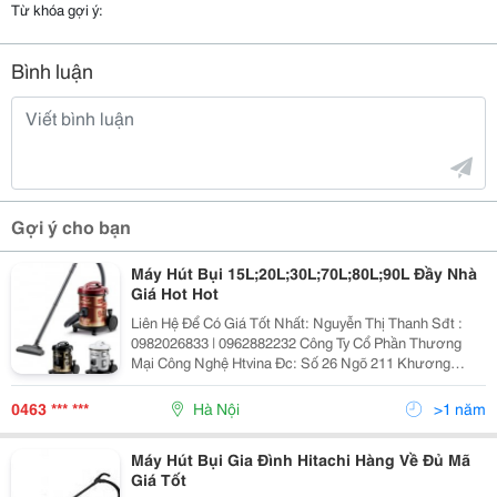
Từ khóa gợi ý:
Bình luận
Gợi ý cho bạn
Máy Hút Bụi 15L;20L;30L;70L;80L;90L Đầy Nhà
Giá Hot Hot
Liên Hệ Để Có Giá Tốt Nhất: Nguyễn Thị Thanh Sđt :
0982026833 | 0962882232 Công Ty Cổ Phần Thương
Mại Công Nghệ Htvina Đc: Số 26 Ngõ 211 Khương
Trung &Ndash; Thanh Xuân &Ndash; Hà Nội Yahoo
:Nguyenthanh6685 Website: Http://Sieuthiht.com |
0463 *** ***
Hà Nội
>1 năm
Máy Hút Bụi Gia Đình Hitachi Hàng Về Đủ Mã
Giá Tốt