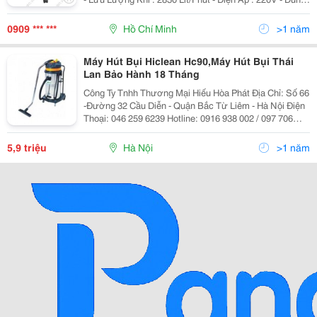
Tích Thùng Chứa : 22 Lít - Độ Ồn : 62 Db - Kích Thước :
39X39X51Cm - Cân Nặng : 7 Kg - X
0909 *** ***
Hồ Chí Minh
>1 năm
Máy Hút Bụi Hiclean Hc90,Máy Hút Bụi Thái
Lan Bảo Hành 18 Tháng
Công Ty Tnhh Thương Mại Hiếu Hòa Phát Địa Chỉ: Số 66
-Đường 32 Cầu Diễn - Quận Bắc Từ Liêm - Hà Nội Điện
Thoại: 046 259 6239 Hotline: 0916 938 002 / 097 706
6633 Web:dienmayhoaphat.com Email:
Dienmayhoaphat0109@Gmail.com Điện Máy Hòa Phát _
5,9 triệu
Hà Nội
>1 năm
Luôn Cam