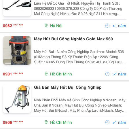
Liên Hệ Để Có Giá Tốt Nhất: Nguyễn Thị Thanh Sđt :
0982026833 | 0936.379.238 Công Ty Cổ Phần Thương
Mại Công Nghệ Htvina Đc: Số 26 Ngõ 211 Khương
Trung &Ndash; Thanh Xuân &Ndash; Hà Nội Yahoo
:Nguyenthanh6685 Website: Http://Sieuthiht.com
0982 *** ***
Hà Nội
>1 năm
Máy Hút Bụi Công Nghiệp Gold Max 560
Máy Hút Bụi - Nước Công Nghiệp Goldmax Model: 506
(01Motor) Thông Số Kỹ Thuật: Điện Áp : 220V Công
Suất: 1400W Dung Tích Thùng Chứa: 40L (20X2) Lưu
Lượng Khí: 150L/S Cân Nặng: 10.3Kg Dây Điện: 4.5M
Chức Năng: Hút K
0901 *** ***
Hồ Chí Minh
>1 năm
Giá Bán Máy Hút Bụi Công Nghiệp
Nhà Phân Phối Máy Vệ Sinh Công Nghiệp &Ndash; Máy
Chà Sàn &Ndash; Máy Hút Bụi Công Nghiệp &Ndash;
Máy Hút Bụi &Ndash;Máy Phun Áp Lực &Ndash; Máy
Đánh Sàn &Ndash; Máy Giặt Thảm &Ndash; Máy Lau
Sàn &Ndash; Phụ Kiện Motor Thay Thế Các Thiếtbị Vệ
0906 *** ***
Hồ Chí Minh
>1 năm
Si