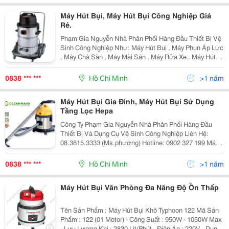
Máy Hút Bụi, Máy Hút Bụi Công Nghiệp Giá
Rẻ.
Phạm Gia Nguyễn Nhà Phân Phối Hàng Đầu Thiết Bị Vệ
Sinh Công Nghiệp Như: Máy Hút Buị , Máy Phun Áp Lực
, Máy Chà Sàn , Máy Mài Sàn , Máy Rửa Xe . Máy Hút
Bụi Là Một Trong Những Sản Phẩm Cần Thiết Nhất Hiện
Nay Cho Gia Đình, Nhà Xưởng, Khách Sạn...
0838 *** ***
Hồ Chí Minh
>1 năm
Máy Hút Bụi Gia Đình, Máy Hút Bụi Sử Dụng
Tầng Lọc Hepa
Công Ty Phạm Gia Nguyễn Nhà Phân Phối Hàng Đầu
Thiết Bị Và Dụng Cụ Vệ Sinh Công Nghiệp Liên Hệ:
08.3815.3333 (Ms.phương) Hotline: 0902 327 199 Máy
Hút Bụi &Ndash; Nước Công Nghiệp Clean Maid Model:
T 15 (01 Motor) Máy Hút Bụi, Hút N
0838 *** ***
Hồ Chí Minh
>1 năm
Máy Hút Bụi Văn Phòng Đa Năng Độ Ồn Thấp
Tên Sản Phẩm : Máy Hút Bụi Khô Typhoon 122 Mã Sản
Phẩm : 122 (01 Motor) - Công Suất : 950W - 1050W Max
- Lưu Lượng Khí : 2830 Lít/Phút - Điện Áp : 220V - Dung